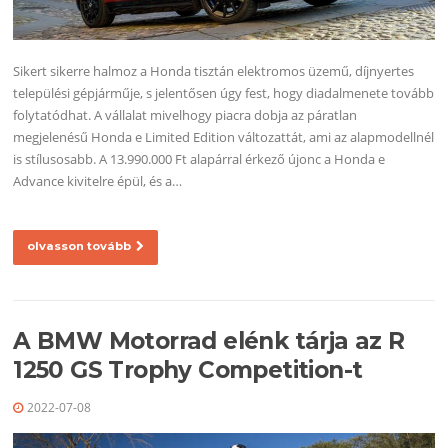
Sikert sikerre halmoz a Honda tisztán elektromos üzemű, díjnyertes
települési gépjárműje, s jelentősen úgy fest, hogy diadalmenete tovább
folytatódhat. A vállalat mivelhogy piacra dobja az páratlan
megjelenésű Honda e Limited Edition változattát, ami az alapmodellnél
is stílusosabb. A 13.990.000 Ft alapárral érkező újonc a Honda e
Advance kivitelre épül, és a…
olvasson tovább
A BMW Motorrad elénk tárja az R
1250 GS Trophy Competition-t
2022-07-08