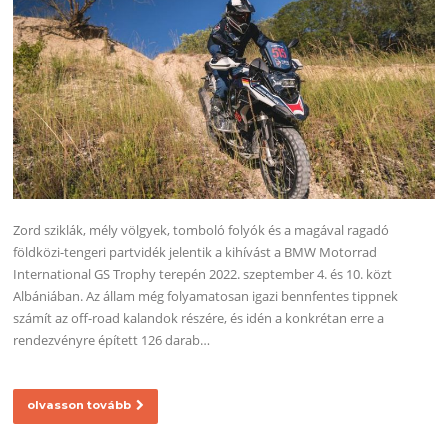
Zord sziklák, mély völgyek, tomboló folyók és a magával ragadó
földközi-tengeri partvidék jelentik a kihívást a BMW Motorrad
International GS Trophy terepén 2022. szeptember 4. és 10. közt
Albániában. Az állam még folyamatosan igazi bennfentes tippnek
számít az off-road kalandok részére, és idén a konkrétan erre a
rendezvényre épített 126 darab…
olvasson tovább