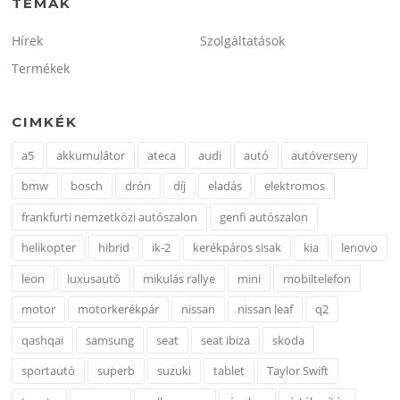
TÉMÁK
Hírek
Szolgáltatások
Termékek
CIMKÉK
a5
akkumulátor
ateca
audi
autó
autóverseny
bmw
bosch
drón
díj
eladás
elektromos
frankfurti nemzetközi autószalon
genfi autószalon
helikopter
hibrid
ik-2
kerékpáros sisak
kia
lenovo
leon
luxusautó
mikulás rallye
mini
mobiltelefon
motor
motorkerékpár
nissan
nissan leaf
q2
qashqai
samsung
seat
seat ibiza
skoda
sportautó
superb
suzuki
tablet
Taylor Swift