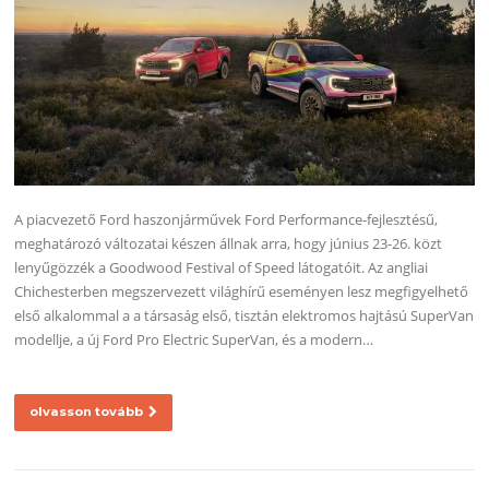
A piacvezető Ford haszonjárművek Ford Performance-fejlesztésű,
meghatározó változatai készen állnak arra, hogy június 23-26. közt
lenyűgözzék a Goodwood Festival of Speed látogatóit. Az angliai
Chichesterben megszervezett világhírű eseményen lesz megfigyelhető
első alkalommal a a társaság első, tisztán elektromos hajtású SuperVan
modellje, a új Ford Pro Electric SuperVan, és a modern…
olvasson tovább