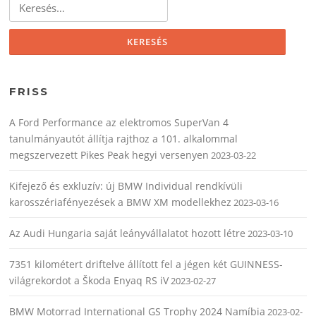
Keresés:
FRISS
A Ford Performance az elektromos SuperVan 4
tanulmányautót állítja rajthoz a 101. alkalommal
megszervezett Pikes Peak hegyi versenyen
2023-03-22
Kifejező és exkluzív: új BMW Individual rendkívüli
karosszériafényezések a BMW XM modellekhez
2023-03-16
Az Audi Hungaria saját leányvállalatot hozott létre
2023-03-10
7351 kilométert driftelve állított fel a jégen két GUINNESS-
világrekordot a Škoda Enyaq RS iV
2023-02-27
BMW Motorrad International GS Trophy 2024 Namíbia
2023-02-