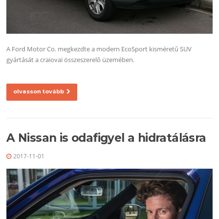
A Ford Motor Co. megkezdte a modern EcoSport kisméretű SUV
gyártását a craiovai összeszerelő üzemében.
olvasson tovább
A Nissan is odafigyel a hidratálásra
2017-11-01