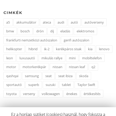
CIMKÉK
a5
akkumulátor
ateca
audi
autó
autóverseny
bmw
bosch
drón
díj
eladás
elektromos
frankfurti nemzetközi autószalon
genfi autószalon
helikopter
hibrid
ik-2
kerékpáros sisak
kia
lenovo
leon
luxusautó
mikulás rallye
mini
mobiltelefon
motor
motorkerékpár
nissan
nissan leaf
q2
qashqai
samsung
seat
seat ibiza
skoda
sportautó
superb
suzuki
tablet
Taylor Swift
toyota
verseny
volkswagen
énekes
értékesítés
Ez a honlap sütiket (cookies) használ, hogy fokozza a