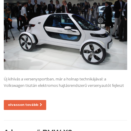
Új kihívás a versenysportban, már a holnap technikájával: a
Volkswagen tisztán elektromos hajtásrendszerű versenyautót fejleszt
olvasson tovább