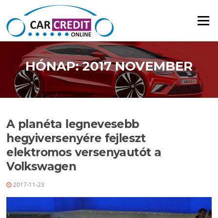
Ugrás a tartalomra
Menü
HÓNAP: 2017 NOVEMBER
A planéta legnevesebb
hegyiversenyére fejleszt
elektromos versenyautót a
Volkswagen
2017-11-23