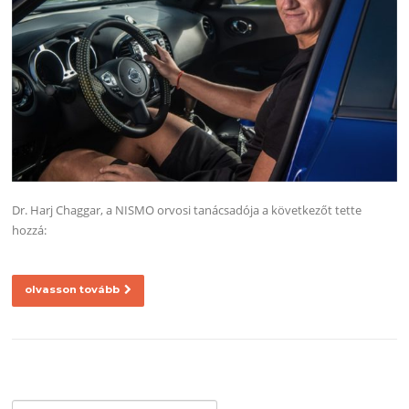
Dr. Harj Chaggar, a NISMO orvosi tanácsadója a következőt tette
hozzá:
olvasson tovább