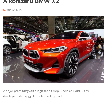
A korszerű BMW X2
2017-11-15
A bajor prémiumgyártó legkisebb terepkupéja az ikonikus és
divatépítő stílusjegyek izgalmas elegyével