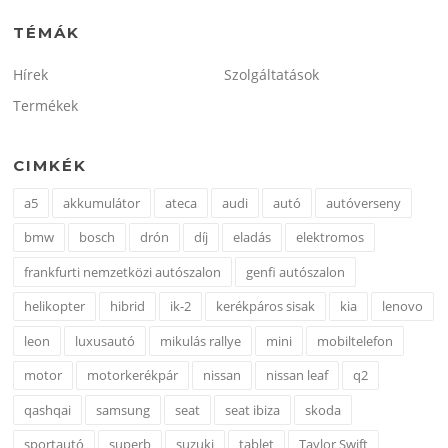
TÉMÁK
Hírek
Szolgáltatások
Termékek
CIMKÉK
a5
akkumulátor
ateca
audi
autó
autóverseny
bmw
bosch
drón
díj
eladás
elektromos
frankfurti nemzetközi autószalon
genfi autószalon
helikopter
hibrid
ik-2
kerékpáros sisak
kia
lenovo
leon
luxusautó
mikulás rallye
mini
mobiltelefon
motor
motorkerékpár
nissan
nissan leaf
q2
qashqai
samsung
seat
seat ibiza
skoda
sportautó
superb
suzuki
tablet
Taylor Swift