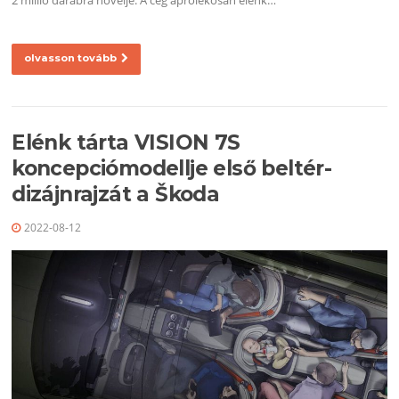
2 millió darabra növelje. A cég aprólékosan elénk…
olvasson tovább
Elénk tárta VISION 7S
koncepciómodellje első beltér-
dizájnrajzát a Škoda
2022-08-12