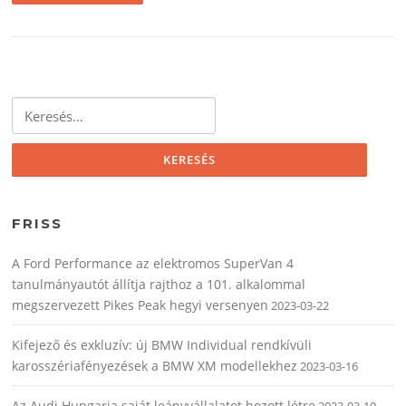
Keresés:
FRISS
A Ford Performance az elektromos SuperVan 4
tanulmányautót állítja rajthoz a 101. alkalommal
megszervezett Pikes Peak hegyi versenyen
2023-03-22
Kifejező és exkluzív: új BMW Individual rendkívüli
karosszériafényezések a BMW XM modellekhez
2023-03-16
Az Audi Hungaria saját leányvállalatot hozott létre