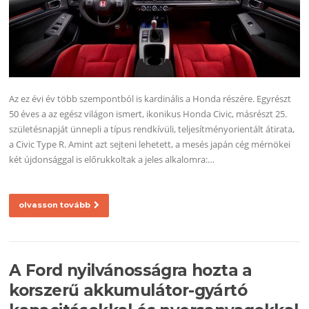
Az ez évi év több szempontból is kardinális a Honda részére. Egyrészt
50 éves a az egész világon ismert, ikonikus Honda Civic, másrészt 25.
születésnapját ünnepli a típus rendkívüli, teljesítményorientált átirata,
a Civic Type R. Amint azt sejteni lehetett, a mesés japán cég mérnökei
két újdonsággal is előrukkoltak a jeles alkalomra:…
olvasson tovább
A Ford nyilvánosságra hozta a
korszerű akkumulátor-gyártó