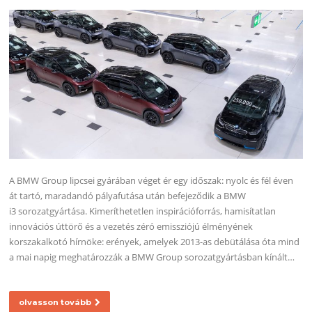
A BMW Group lipcsei gyárában véget ér egy időszak: nyolc és fél éven
át tartó, maradandó pályafutása után befejeződik a BMW
i3 sorozatgyártása. Kimeríthetetlen inspirációforrás, hamisítatlan
innovációs úttörő és a vezetés zéró emissziójú élményének
korszakalkotó hírnöke: erények, amelyek 2013-as debütálása óta mind
a mai napig meghatározzák a BMW Group sorozatgyártásban kínált…
olvasson tovább