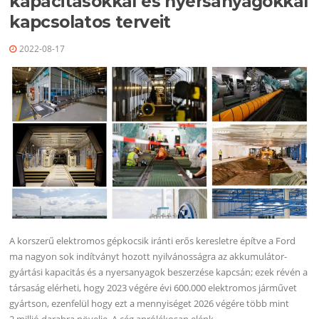
kapacitásokkal és nyersanyagokkal
kapcsolatos terveit
2022-08-17
A korszerű elektromos gépkocsik iránti erős keresletre építve a Ford
ma nagyon sok indítványt hozott nyilvánosságra az akkumulátor-
gyártási kapacitás és a nyersanyagok beszerzése kapcsán; ezek révén a
társaság elérheti, hogy 2023 végére évi 600.000 elektromos járművet
gyártson, ezenfelül hogy ezt a mennyiséget 2026 végére több mint