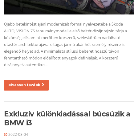
Újabb betekintést ajánl modernizált formai nyelvezetébe a Škoda
AUTO, VISION 7S tanulmánymodellje első beltér-dizájnrajzán tárja a
közönség elé, amint merőben korszerű, széleskörűen variálható
utastér-architektúrájával e tágas jármű akár hét személy részére is
elegendő helyet ad. A minimalista stílusú belteret hosszú távon
fenntartható módon előállított anyagok definiálják. A korszerű
dizájnnyelv autentikus…
olvasson tovább
Exkluzív különkiadással búcsúzik a
BMW i3
2022-08-04