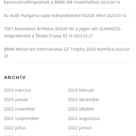
karosszériafényezések a BMW XM modellekhez
2023-03-16
Az Audi Hungaria saját leányvállalatot hozott létre
2023-03-10
7351 kilométert driftelve állított fel a jégen két GUINNESS-
világrekordot a Škoda Enyaq RS iV
2023-02-27
BMW Motorrad International GS Trophy 2024 Namíbia
2023-02-
20
ARCHÍV
2023 március
2023 február
2023 január
2022 december
2022 november
2022 október
2022 szeptember
2022 augusztus
2022 július
2022 június