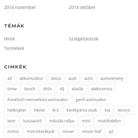
2014 november
2014 október
TÉMÁK
Hírek
Szolgáltatások
Termékek
CIMKÉK
a5
akkumulátor
ateca
audi
autó
autóverseny
bmw
bosch
drón
díj
eladás
elektromos
frankfurti nemzetközi autószalon
genfi autószalon
helikopter
hibrid
ik-2
kerékpáros sisak
kia
lenovo
leon
luxusautó
mikulás rallye
mini
mobiltelefon
motor
motorkerékpár
nissan
nissan leaf
q2