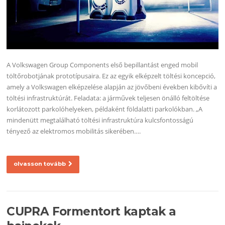
A Volkswagen Group Components első bepillantást enged mobil
töltőrobotjának prototípusaira. Ez az egyik elképzelt töltési koncepció,
amely a Volkswagen elképzelése alapján az jövőbeni években kibővíti a
töltési infrastruktúrát. Feladata: a járművek teljesen önálló feltöltése
korlátozott parkolóhelyeken, példaként földalatti parkolókban. „A
mindenütt megtalálható töltési infrastruktúra kulcsfontosságú
tényező az elektromos mobilitás sikerében….
olvasson tovább
CUPRA Formentort kaptak a