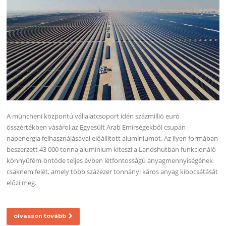
A müncheni központú vállalatcsoport idén százmillió euró
összértékben vásárol az Egyesült Arab Emírségekből csupán
napenergia felhasználásával előállított alumíniumot. Az ilyen formában
beszerzett 43 000 tonna alumínium kiteszi a Landshutban funkcionáló
könnyűfém-öntöde teljes évben létfontosságú anyagmennyiségének
csaknem felét, amely több százezer tonnányi káros anyag kibocsátását
előzi meg.
olvasson tovább