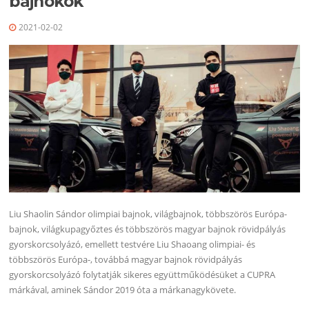
bajnokok
2021-02-02
Liu Shaolin Sándor olimpiai bajnok, világbajnok, többszörös Európa-
bajnok, világkupagyőztes és többszörös magyar bajnok rövidpályás
gyorskorcsolyázó, emellett testvére Liu Shaoang olimpiai- és
többszörös Európa-, továbbá magyar bajnok rövidpályás
gyorskorcsolyázó folytatják sikeres együttműködésüket a CUPRA
márkával, aminek Sándor 2019 óta a márkanagykövete.