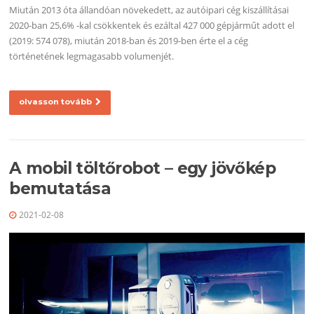
Miután 2013 óta állandóan növekedett, az autóipari cég kiszállításai
2020-ban 25,6% -kal csökkentek és ezáltal 427 000 gépjárműt adott el
(2019: 574 078), miután 2018-ban és 2019-ben érte el a cég
történetének legmagasabb volumenjét.
olvasson tovább
A mobil töltőrobot – egy jövőkép
bemutatása
2021-02-08