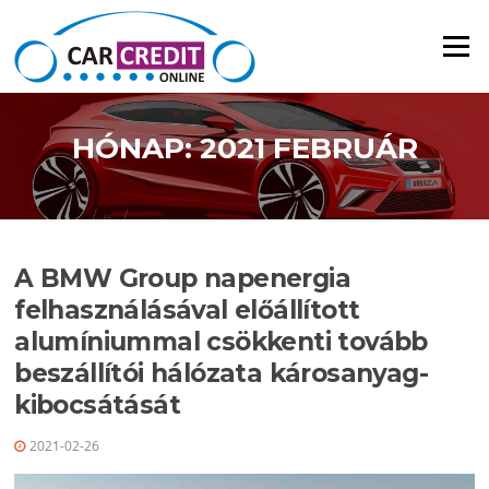
Ugrás a tartalomra
Menü
HÓNAP: 2021 FEBRUÁR
A BMW Group napenergia
felhasználásával előállított
alumíniummal csökkenti tovább
beszállítói hálózata károsanyag-
kibocsátását
2021-02-26