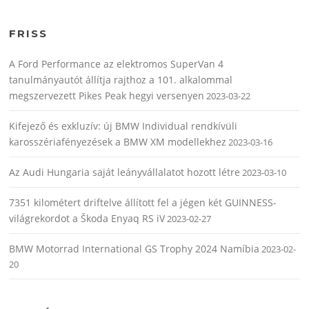
FRISS
A Ford Performance az elektromos SuperVan 4
tanulmányautót állítja rajthoz a 101. alkalommal
megszervezett Pikes Peak hegyi versenyen
2023-03-22
Kifejező és exkluzív: új BMW Individual rendkívüli
karosszériafényezések a BMW XM modellekhez
2023-03-16
Az Audi Hungaria saját leányvállalatot hozott létre
2023-03-10
7351 kilométert driftelve állított fel a jégen két GUINNESS-
világrekordot a Škoda Enyaq RS iV
2023-02-27
BMW Motorrad International GS Trophy 2024 Namíbia
2023-02-
20