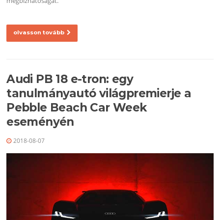
megbízhatóságát.
olvasson tovább
Audi PB 18 e-tron: egy
tanulmányautó világpremierje a
Pebble Beach Car Week
eseményén
2018-08-07