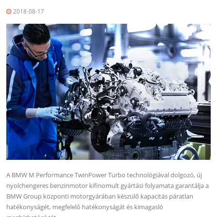
2018-08-17
A BMW M Performance TwinPower Turbo technológiával dolgozó, új
nyolchengeres benzinmotor kifinomult gyártási folyamata garantálja a
BMW Group központi motorgyárában készülő kapacitás páratlan
hatékonyságét, megfelelő hatékonyságát és kimagasló