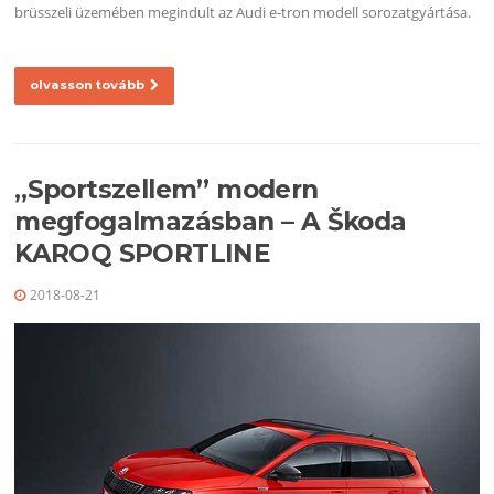
brüsszeli üzemében megindult az Audi e-tron modell sorozatgyártása.
olvasson tovább
„Sportszellem” modern
megfogalmazásban – A Škoda
KAROQ SPORTLINE
2018-08-21