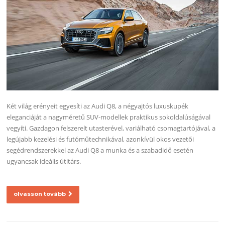
Két világ erényeit egyesíti az Audi Q8, a négyajtós luxuskupék
eleganciáját a nagyméretű SUV-modellek praktikus sokoldalúságával
vegyíti. Gazdagon felszerelt utasterével, variálható csomagtartójával, a
legújabb kezelési és futóműtechnikával, azonkívül okos vezetői
segédrendszerekkel az Audi Q8 a munka és a szabadidő esetén
ugyancsak ideális útitárs.
olvasson tovább