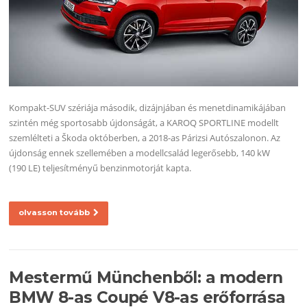
Kompakt-SUV szériája második, dizájnjában és menetdinamikájában
szintén még sportosabb újdonságát, a KAROQ SPORTLINE modellt
szemlélteti a Škoda októberben, a 2018-as Párizsi Autószalonon. Az
újdonság ennek szellemében a modellcsalád legerősebb, 140 kW
(190 LE) teljesítményű benzinmotorját kapta.
olvasson tovább
Mestermű Münchenből: a modern
BMW 8-as Coupé V8-as erőforrása