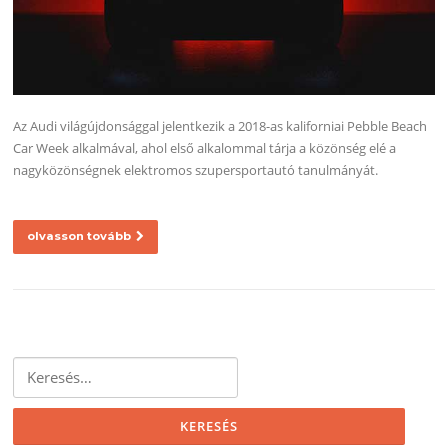
Az Audi világújdonsággal jelentkezik a 2018-as kaliforniai Pebble Beach
Car Week alkalmával, ahol első alkalommal tárja a közönség elé a
nagyközönségnek elektromos szupersportautó tanulmányát.
olvasson tovább
Keresés: