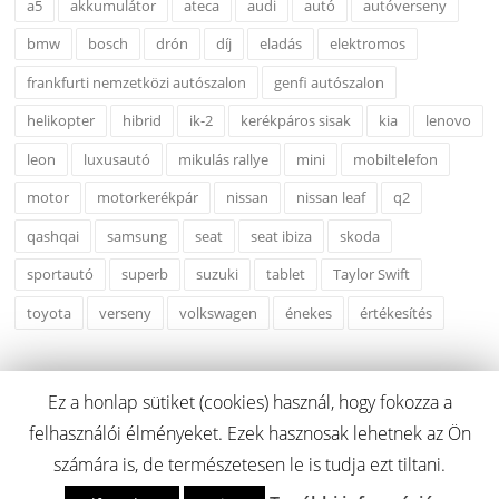
a5
akkumulátor
ateca
audi
autó
autóverseny
bmw
bosch
drón
díj
eladás
elektromos
frankfurti nemzetközi autószalon
genfi autószalon
helikopter
hibrid
ik-2
kerékpáros sisak
kia
lenovo
leon
luxusautó
mikulás rallye
mini
mobiltelefon
motor
motorkerékpár
nissan
nissan leaf
q2
qashqai
samsung
seat
seat ibiza
skoda
sportautó
superb
suzuki
tablet
Taylor Swift
toyota
verseny
volkswagen
énekes
értékesítés
Ez a honlap sütiket (cookies) használ, hogy fokozza a
felhasználói élményeket. Ezek hasznosak lehetnek az Ön
Copyright © 2026 carcreditonline.hu. Minden Jog Fenntartva.
számára is, de természetesen le is tudja ezt tiltani.