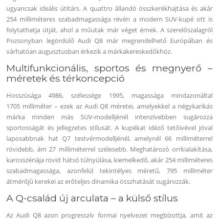
ugyancsak ideális útitárs.
A quattro állandó összkerékhajtása és akár
254 milliméteres szabadmagassága révén a modern SUV-kupé ott is
folytathatja útját, ahol a műutak már véget érnek. A szerelőszalagról
Pozsonyban legördülő Audi Q8 már megrendelhető Európában és
várhatóan augusztusban érkezik a márkakereskedőkhöz.
Multifunkcionális, sportos és megnyerő –
méretek és térkoncepció
Hosszúsága 4986, szélessége 1995, magassága mindazonáltal
1705 milliméter – ezek az Audi Q8 méretei, amelyekkel a négykarikás
márka minden más SUV-modelljénél intenzívebben sugározza
sportosságát és jellegzetes stílusát. A kupékat idéző tetőívével jóval
laposabbnak hat Q7 testvérmodelljénél, amelynél 66 milliméterrel
rövidebb, ám 27 milliméterrel szélesebb. Meghatározó orrkialakítása,
karosszériája rövid hátsó túlnyúlása, kiemelkedő, akár 254 milliméteres
szabadmagassága, azonfelül tekintélyes méretű, 795 milliméter
átmérőjű kerekei az erőteljes dinamika összhatását sugározzák.
A Q-család új arculata – a külső stílus
Az Audi Q8 azon progresszív formai nyelvezet megbízottja, amit az