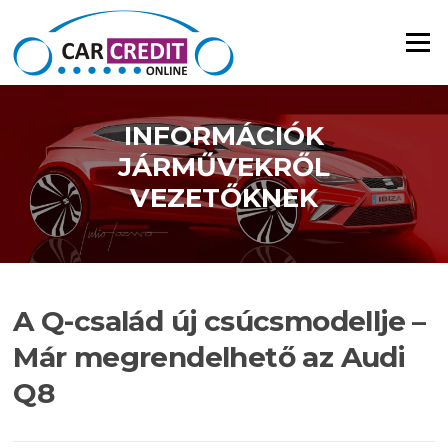
Ugrás a tartalomra
Menü
INFORMÁCIÓK
JÁRMŰVEKRŐL
VEZETŐKNEK
A Q-család új csúcsmodellje –
Már megrendelhető az Audi
Q8