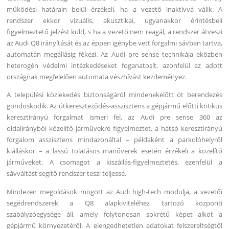
működési határain belül érzékeli, ha a vezető inaktívvá válik. A
rendszer ekkor vizuális, akusztikai, ugyanakkor érintésbeli
figyelmeztető jelzést küld, s ha a vezető nem reagál, a rendszer átveszi
az Audi Q8 irányítását és az éppen igénybe vett forgalmi sávban tartva,
automatán megállásig fékezi. Az Audi pre sense technikája eközben
heterogén védelmi intézkedéseket foganatosít, azonfelül az adott
országnak megfelelően automata vészhívást kezdeményez.
A települési közlekedés biztonságáról mindenekelőtt öt berendezés
gondoskodik. Az útkereszteződés-asszisztens a gépjármű előtti kritikus
keresztirányú forgalmat ismeri fel, az Audi pre sense 360 az
oldalirányból közelítő járművekre figyelmeztet, a hátsó keresztirányú
forgalom asszisztens mindazonáltal – példaként a parkolóhelyről
kiálláskor – a lassú tolatásos manőverek esetén érzékeli a közelítő
járműveket. A csomagot a kiszállás-figyelmeztetés, ezenfelül a
sávváltást segítő rendszer teszi teljessé.
Mindezen megoldások mögött az Audi high-tech modulja, a vezetői
segédrendszerek a Q8 alapkiviteléhez tartozó központi
szabályzóegysége áll, amely folytonosan sokrétű képet alkot a
gépjármű környezetéről. A elengedhetetlen adatokat felszereltségtől