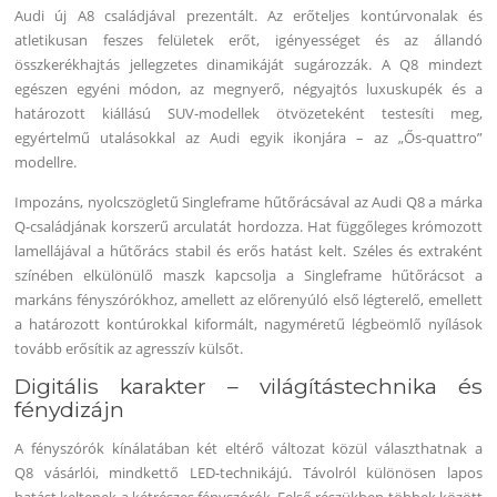
Audi új A8 családjával prezentált. Az erőteljes kontúrvonalak és
atletikusan feszes felületek erőt, igényességet és az állandó
összkerékhajtás jellegzetes dinamikáját sugározzák. A Q8 mindezt
egészen egyéni módon, az megnyerő, négyajtós luxuskupék és a
határozott kiállású SUV-modellek ötvözeteként testesíti meg,
egyértelmű utalásokkal az Audi egyik ikonjára – az „Ős-quattro”
modellre.
Impozáns, nyolcszögletű Singleframe hűtőrácsával az Audi Q8 a márka
Q-családjának korszerű arculatát hordozza. Hat függőleges krómozott
lamellájával a hűtőrács stabil és erős hatást kelt. Széles és extraként
színében elkülönülő maszk kapcsolja a Singleframe hűtőrácsot a
markáns fényszórókhoz, amellett az előrenyúló első légterelő, emellett
a határozott kontúrokkal kiformált, nagyméretű légbeömlő nyílások
tovább erősítik az agresszív külsőt.
Digitális karakter – világítástechnika és
fénydizájn
A fényszórók kínálatában két eltérő változat közül választhatnak a
Q8 vásárlói, mindkettő LED-technikájú. Távolról különösen lapos
hatást keltenek a kétrészes fényszórók. Felső részükben többek között