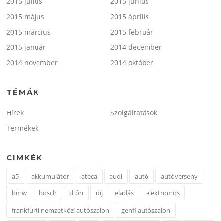
2015 július
2015 június
2015 május
2015 április
2015 március
2015 február
2015 január
2014 december
2014 november
2014 október
TÉMÁK
Hírek
Szolgáltatások
Termékek
CIMKÉK
a5
akkumulátor
ateca
audi
autó
autóverseny
bmw
bosch
drón
díj
eladás
elektromos
frankfurti nemzetközi autószalon
genfi autószalon