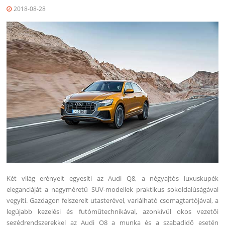
2018-08-28
Két világ erényeit egyesíti az Audi Q8, a négyajtós luxuskupék
eleganciáját a nagyméretű SUV-modellek praktikus sokoldalúságával
vegyíti. Gazdagon felszerelt utasterével, variálható csomagtartójával, a
legújabb kezelési és futóműtechnikával, azonkívül okos vezetői
segédrendszerekkel az Audi Q8 a munka és a szabadidő esetén