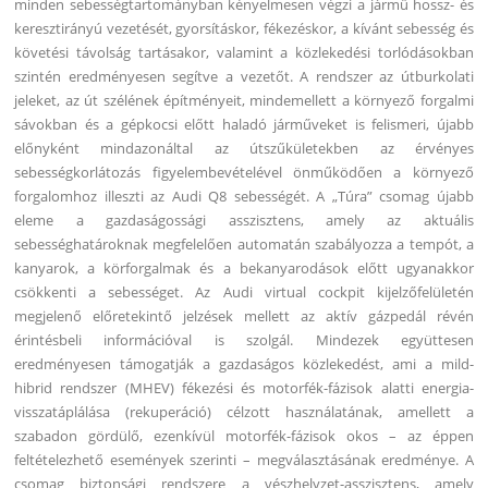
minden sebességtartományban kényelmesen végzi a jármű hossz- és
keresztirányú vezetését, gyorsításkor, fékezéskor, a kívánt sebesség és
követési távolság tartásakor, valamint a közlekedési torlódásokban
szintén eredményesen segítve a vezetőt. A rendszer az útburkolati
jeleket, az út szélének építményeit, mindemellett a környező forgalmi
sávokban és a gépkocsi előtt haladó járműveket is felismeri, újabb
előnyként mindazonáltal az útszűkületekben az érvényes
sebességkorlátozás figyelembevételével önműködően a környező
forgalomhoz illeszti az Audi Q8 sebességét. A „Túra” csomag újabb
eleme a gazdaságossági asszisztens, amely az aktuális
sebességhatároknak megfelelően automatán szabályozza a tempót, a
kanyarok, a körforgalmak és a bekanyarodások előtt ugyanakkor
csökkenti a sebességet. Az Audi virtual cockpit kijelzőfelületén
megjelenő előretekintő jelzések mellett az aktív gázpedál révén
érintésbeli információval is szolgál. Mindezek együttesen
eredményesen támogatják a gazdaságos közlekedést, ami a mild-
hibrid rendszer (MHEV) fékezési és motorfék-fázisok alatti energia-
visszatáplálása (rekuperáció) célzott használatának, amellett a
szabadon gördülő, ezenkívül motorfék-fázisok okos – az éppen
feltételezhető események szerinti – megválasztásának eredménye. A
csomag biztonsági rendszere a vészhelyzet-asszisztens, amely