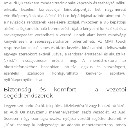
Az Audi Q8 csaknem minden tradicionális kapcsoló és szabályzó nélkül
érkezik, kezelési koncepciója kiindulópontját két nagyméretű
érintőképernyő alkotja. A felső 10,1 col képátlójával az infotainment- és
a navigációs rendszerek kezelésére szolgál, miközben a 8,6 képátlójú
alsóról a légkondicionáló berendezést, újabb kényelmi funkciókat és a
szövegmegadást vezérelheti a vezető. Ennek alatt kezét mindvégig
kényelmesen a sebességváltókaron pihentetheti. Az MMI touch
response koncepció sebes és biztos kezelést kínál: amint a felhasználó
egy-egy szerepkört aktivál ujjával, a rendszer érintésbeli és akusztikai
(„klick”) visszajelzéssel erősíti meg. A menüstruktúra az
okostelefonokéhoz hasonlóan intuitív, logikus és visszafogott,
ezenfelül szabadon konfigurálható kedvenc- azonkívül
nyitóképernyőket is ad.
Biztonság és komfort – a vezetői
segédrendszerek
Legyen szó parkolásról, települési közlekedésről vagy hosszú túrákról,
az Audi Q8 nagyszámú menethelyzetben segíti vezetőjét. Az Audi
összesen négy csomagra osztva nyújtsa vezetői segédrendszereit. A
„Túra” csomag különlegessége az adaptív menetasszisztens, amely