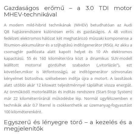
Gazdaságos erőmű – a 3.0 TDI motor
MHEV-technikával
A modern mild-hibrid technikának (MHEV) betudhatóan az Audi
Q8 hajtásrendszere különösen erős és gazdaságos. A 48 voltos
fedélzeti elektromos hálózat két meghatározó műszaki komponense a
lítiumion-akkumulátor és a szíjhajtású indítógenerátor (RSG). Az akku a
csomagtér padlózata alatt kapott helyet és 10 Ah elektromos
kapacitású. 55 és 160 kilométer/óra közt a dinamikus SUV-modell
leállított motorral gördülhet szabadon („vitorlázás”), ezt
követően,mikor is létfontosságú, az indítógenerátor színvonalas
kényelmet biztosítva, szélsebesen indítja újra a motort. A lassítások
alatt utóbbi akár 12 kilowatt teljesítménnyel táplálhat vissza energiát.
Az önműködő motorleállítás és indítás rendszere (Start-Stop System)
már 22 kilométer/óránál működésbe lép. Normál ügyfélüzemben e
technikák akár 0,7 literrel is csökkenthetik az üzemanyag-fogyasztást
100 kilométerenként.
Egyszerű és lényegre törő – a kezelés és a
megjelenítők