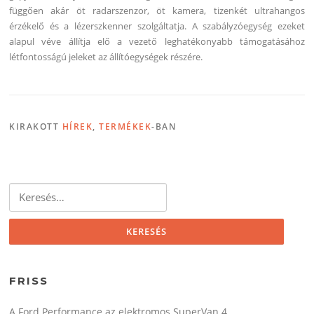
függően akár öt radarszenzor, öt kamera, tizenkét ultrahangos
érzékelő és a lézerszkenner szolgáltatja. A szabályzóegység ezeket
alapul véve állítja elő a vezető leghatékonyabb támogatásához
létfontosságú jeleket az állítóegységek részére.
KIRAKOTT
HÍREK
,
TERMÉKEK
-BAN
Keresés:
FRISS
A Ford Performance az elektromos SuperVan 4