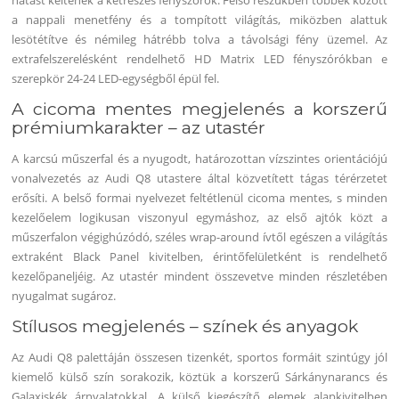
a nappali menetfény és a tompított világítás, miközben alattuk
lesötétítve és némileg hátrébb tolva a távolsági fény üzemel. Az
extrafelszerelésként rendelhető HD Matrix LED fényszórókban e
szerepkör 24-24 LED-egységből épül fel.
A cicoma mentes megjelenés a korszerű
prémiumkarakter – az utastér
A karcsú műszerfal és a nyugodt, határozottan vízszintes orientációjú
vonalvezetés az Audi Q8 utastere által közvetített tágas térérzetet
erősíti. A belső formai nyelvezet feltétlenül cicoma mentes, s minden
kezelőelem logikusan viszonyul egymáshoz, az első ajtók közt a
műszerfalon végighúzódó, széles wrap-around ívtől egészen a világítás
extraként Black Panel kivitelben, érintőfelületként is rendelhető
kezelőpaneljéig. Az utastér mindent összevetve minden részletében
nyugalmat sugároz.
Stílusos megjelenés – színek és anyagok
Az Audi Q8 palettáján összesen tizenkét, sportos formáit szintúgy jól
kiemelő külső szín sorakozik, köztük a korszerű Sárkánynarancs és
Galaxiskék árnyalatokkal. A külső kiegészítő elemek alapkivitelben