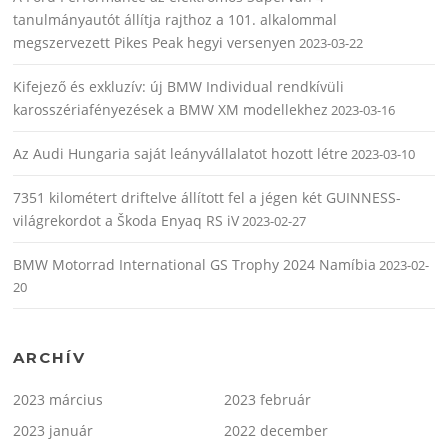
tanulmányautót állítja rajthoz a 101. alkalommal
megszervezett Pikes Peak hegyi versenyen
2023-03-22
Kifejező és exkluzív: új BMW Individual rendkívüli
karosszériafényezések a BMW XM modellekhez
2023-03-16
Az Audi Hungaria saját leányvállalatot hozott létre
2023-03-10
7351 kilométert driftelve állított fel a jégen két GUINNESS-
világrekordot a Škoda Enyaq RS iV
2023-02-27
BMW Motorrad International GS Trophy 2024 Namíbia
2023-02-
20
ARCHÍV
2023 március
2023 február
2023 január
2022 december