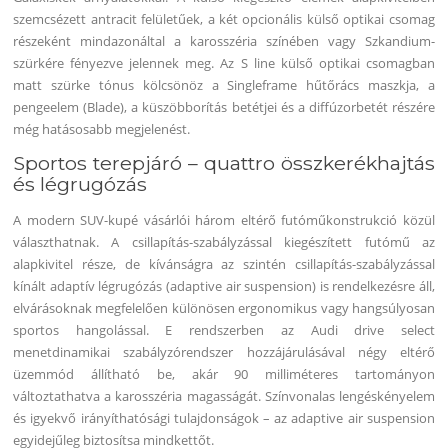
szemcsézett antracit felületűek, a két opcionális külső optikai csomag
részeként mindazonáltal a karosszéria színében vagy Szkandium-
szürkére fényezve jelennek meg. Az S line külső optikai csomagban
matt szürke tónus kölcsönöz a Singleframe hűtőrács maszkja, a
pengeelem (Blade), a küszöbborítás betétjei és a diffúzorbetét részére
még hatásosabb megjelenést.
Sportos terepjáró – quattro összkerékhajtás
és légrugózás
A modern SUV-kupé vásárlói három eltérő futóműkonstrukció közül
választhatnak. A csillapítás-szabályzással kiegészített futómű az
alapkivitel része, de kívánságra az szintén csillapítás-szabályzással
kínált adaptív légrugózás (adaptive air suspension) is rendelkezésre áll,
elvárásoknak megfelelően különösen ergonomikus vagy hangsúlyosan
sportos hangolással. E rendszerben az Audi drive select
menetdinamikai szabályzórendszer hozzájárulásával négy eltérő
üzemmód állítható be, akár 90 milliméteres tartományon
változtathatva a karosszéria magasságát. Színvonalas lengéskényelem
és igyekvő irányíthatósági tulajdonságok – az adaptive air suspension
egyidejűleg biztosítsa mindkettőt.