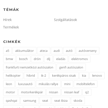
TÉMÁK
Hírek
Szolgáltatások
Termékek
CIMKÉK
a5
akkumulátor
ateca
audi
autó
autóverseny
bmw
bosch
drón
díj
eladás
elektromos
frankfurti nemzetközi autószalon
genfi autószalon
helikopter
hibrid
ik-2
kerékpáros sisak
kia
lenovo
leon
luxusautó
mikulás rallye
mini
mobiltelefon
motor
motorkerékpár
nissan
nissan leaf
q2
qashqai
samsung
seat
seat ibiza
skoda