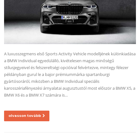
A luxusszegmens első Sports Activity Vehicle modelljének különkiadása
a BMW Individual egyedülálló, kivételesen magas minőségű
stílusjegyeivel és felszereltségi opcióival felvértezve, mintegy félezer
példányban gurul le a bajor prémiummárka spartanburgi
gyártósoráról, miközben a BMW Individual speciális
karosszériafényezési árnyalatai augusztustól most először a BMW X5, a
BMW X6 és a BMW X7 számára is…
olvasson tovább