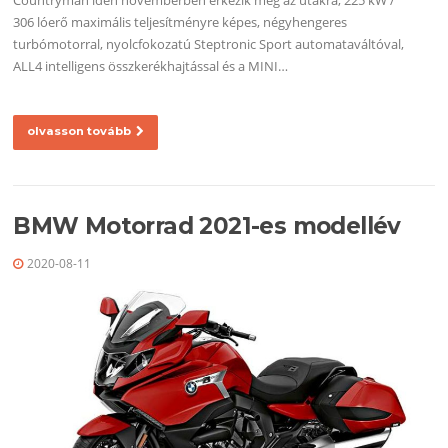
Countryman idén novemberben érkezik meg az utakra, 225 kW /
306 lóerő maximális teljesítményre képes, négyhengeres
turbómotorral, nyolcfokozatú Steptronic Sport automataváltóval,
ALL4 intelligens összkerékhajtással és a MINI…
olvasson tovább
BMW Motorrad 2021-es modellév
2020-08-11