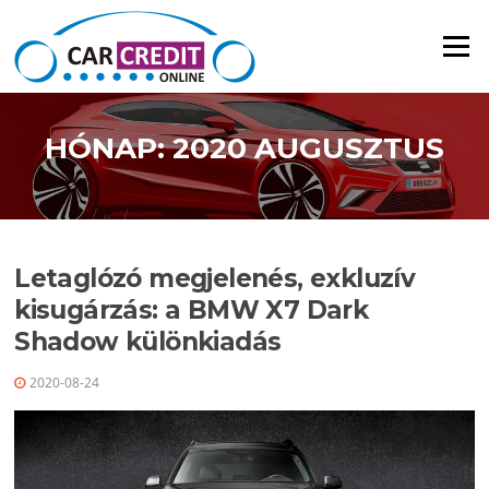
Ugrás a tartalomra
Menü
HÓNAP: 2020 AUGUSZTUS
Letaglózó megjelenés, exkluzív
kisugárzás: a BMW X7 Dark
Shadow különkiadás
2020-08-24