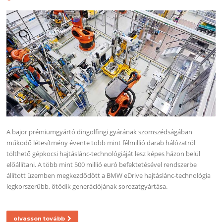
A bajor prémiumgyártó dingolfingi gyárának szomszédságában
működő létesítmény évente több mint félmillió darab hálózatról
tölthető gépkocsi hajtáslánc-technológiáját lesz képes házon belül
előállítani. A több mint 500 millió euró befektetésével rendszerbe
állított üzemben megkezdődött a BMW eDrive hajtáslánc-technológia
legkorszerűbb, ötödik generációjának sorozatgyártása.
olvasson tovább