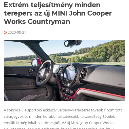
Extrém teljesítmény minden
terepen: az új MINI John Cooper
Works Countryman
2020-08-21
A sokoldalú élsportoló exkluzív verseny-karakterét tovább finomított
stílusjegyek és minden korábbinál színesebb felszereltségi tételek
emelik ki még inkább a tömegből. Az új MINI John Cooper Works