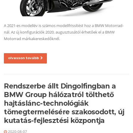
A 2021-es modellév is számos modellfrissítést hoz a BMW Motorrad-
nál. Az új konfigurációk 2020. augusztusától érhetőek el a BMW
Motorrad márkakereskedőknél.
olvasson tovább
Rendszerbe állt Dingolfingban a
BMW Group hálózatról tölthető
hajtáslánc-technológiák
tömegtermelésére szakosodott, új
kutatás-fejlesztési központja
2020-08-07