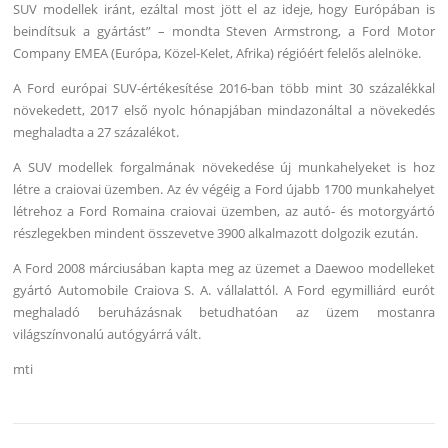
SUV modellek iránt, ezáltal most jött el az ideje, hogy Európában is
beindítsuk a gyártást” – mondta Steven Armstrong, a Ford Motor
Company EMEA (Európa, Közel-Kelet, Afrika) régióért felelős alelnöke.
A Ford európai SUV-értékesítése 2016-ban több mint 30 százalékkal
növekedett, 2017 első nyolc hónapjában mindazonáltal a növekedés
meghaladta a 27 százalékot.
A SUV modellek forgalmának növekedése új munkahelyeket is hoz
létre a craiovai üzemben. Az év végéig a Ford újabb 1700 munkahelyet
létrehoz a Ford Romaina craiovai üzemben, az autó- és motorgyártó
részlegekben mindent összevetve 3900 alkalmazott dolgozik ezután.
A Ford 2008 márciusában kapta meg az üzemet a Daewoo modelleket
gyártó Automobile Craiova S. A. vállalattól. A Ford egymilliárd eurót
meghaladó beruházásnak betudhatóan az üzem mostanra
világszínvonalú autógyárrá vált.
mti