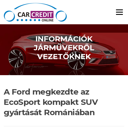
Ugrás a tartalomra
Menü
INFORMÁCIÓK
JÁRMŰVEKRŐL
VEZETŐKNEK
A Ford megkezdte az
EcoSport kompakt SUV
gyártását Romániában