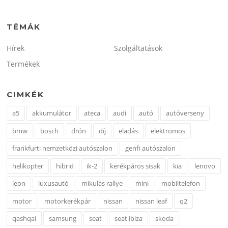
TÉMÁK
Hírek
Szolgáltatások
Termékek
CIMKÉK
a5
akkumulátor
ateca
audi
autó
autóverseny
bmw
bosch
drón
díj
eladás
elektromos
frankfurti nemzetközi autószalon
genfi autószalon
helikopter
hibrid
ik-2
kerékpáros sisak
kia
lenovo
leon
luxusautó
mikulás rallye
mini
mobiltelefon
motor
motorkerékpár
nissan
nissan leaf
q2
qashqai
samsung
seat
seat ibiza
skoda