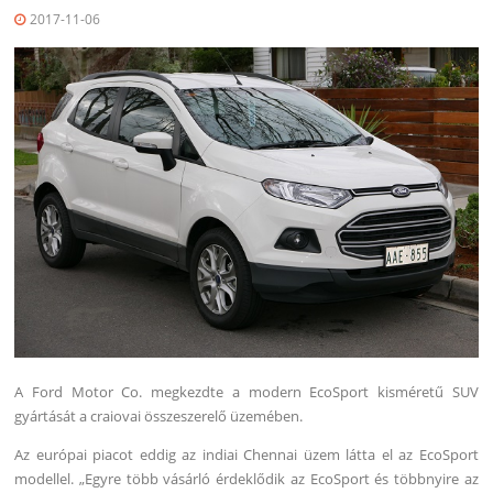
2017-11-06
A Ford Motor Co. megkezdte a modern EcoSport kisméretű SUV
gyártását a craiovai összeszerelő üzemében.
Az európai piacot eddig az indiai Chennai üzem látta el az EcoSport
modellel. „Egyre több vásárló érdeklődik az EcoSport és többnyire az