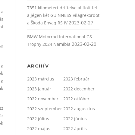
7351 kilométert driftelve állított fel
 a
a jégen két GUINNESS-világrekordot
ás
2023-02-27
a Škoda Enyaq RS iV
ot
BMW Motorrad International GS
2023-02-20
Trophy 2024 Namíbia
en
 a
ARCHÍV
ek
2023 március
2023 február
 a
ak
2023 január
2022 december
2022 november
2022 október
ez
2022 szeptember
2022 augusztus
ár
2022 július
2022 június
ök
2022 május
2022 április