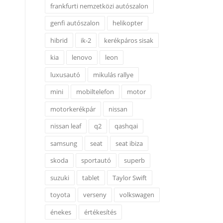
frankfurti nemzetközi autószalon
genfi autószalon
helikopter
hibrid
ik-2
kerékpáros sisak
kia
lenovo
leon
luxusautó
mikulás rallye
mini
mobiltelefon
motor
motorkerékpár
nissan
nissan leaf
q2
qashqai
samsung
seat
seat ibiza
skoda
sportautó
superb
suzuki
tablet
Taylor Swift
toyota
verseny
volkswagen
énekes
értékesítés