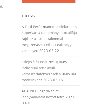
ek
FRISS
A Ford Performance az elektromos
SuperVan 4 tanulmányautót állítja
rajthoz a 101. alkalommal
megszervezett Pikes Peak hegyi
2023-03-22
versenyen
Kifejező és exkluzív: új BMW
Individual rendkívüli
karosszériafényezések a BMW XM
2023-03-16
modellekhez
Az Audi Hungaria saját
2023-
leányvállalatot hozott létre
03-10