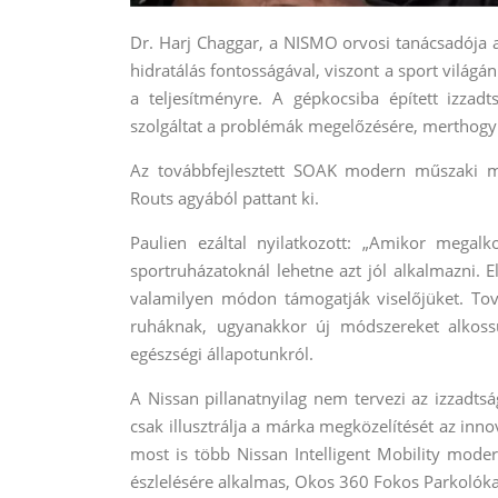
Dr. Harj Chaggar, a NISMO orvosi tanácsadója a
hidratálás fontosságával, viszont a sport világ
a teljesítményre. A gépkocsiba épített izza
szolgáltat a problémák megelőzésére, merthogy k
Az továbbfejlesztett SOAK modern műszaki 
Routs agyából pattant ki.
Paulien ezáltal nyilatkozott: „Amikor meg
sportruházatoknál lehetne azt jól alkalmazni.
valamilyen módon támogatják viselőjüket. Tová
ruháknak, ugyanakkor új módszereket alkoss
egészségi állapotunkról.
A Nissan pillanatnyilag nem tervezi az izzadt
csak illusztrálja a márka megközelítését az inn
most is több Nissan Intelligent Mobility mode
észlelésére alkalmas, Okos 360 Fokos Parkolókam