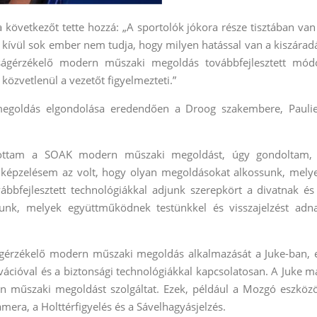
 következőt tette hozzá:
„A sportolók jókora része tisztában van
án kívül sok ember nem tudja, hogy milyen hatással van a kiszárad
dtságérzékelő modern műszaki megoldás továbbfejlesztett mód
özvetlenül a vezetőt figyelmezteti.”
megoldás elgondolása eredendően a Droog szakembere, Pauli
alkottam a SOAK modern műszaki megoldást, úgy gondoltam,
 Elképzelésem az volt, hogy olyan megoldásokat alkossunk, mely
bbfejlesztett technológiákkal adjunk szerepkört a divatnak és
unk, melyek együttműködnek testünkkel és visszajelzést adn
ságérzékelő modern műszaki megoldás alkalmazását a Juke-ban, 
ovációval és a biztonsági technológiákkal kapcsolatosan. A Juke m
rn műszaki megoldást szolgáltat. Ezek, például a Mozgó eszköz
era, a Holttérfigyelés és a Sávelhagyásjelzés.