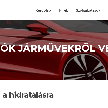
Kezdőlap
Hírek
Szolgáltatások
IÓK JÁRMŰVEKRŐL V
 a hidratálásra