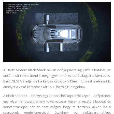
A Dartz Motorz Black Shark néven dobja piacra legújabb alkotását, az
autót akár James Bond is megirigyelhetné. Az autó alapjait a Mercedes-
Benz GL63 V8 adja, de ha kell, az oroszok V12-es motorral is elkészítik,
amelyet a vevő kérésére akár 1500 lóerőig tuningolnak.
A Black Sharkba – a nevét egy katonai helikopterről kapta – beépítenek
egy olyan rendszert, amely folyamatosan figyeli a vezető állapotát és
koncentrációját, bár az nem világos, hogy mi történik akkor, ha a
szenzorok rendellenességet észlelnek. Az elektrokromatikus