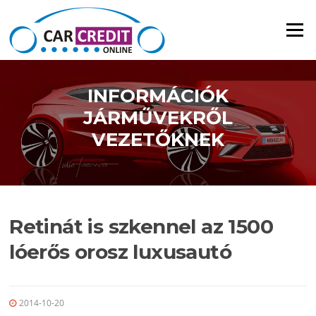
Ugrás a tartalomra
Menü
INFORMÁCIÓK
JÁRMŰVEKRŐL
VEZETŐKNEK
Retinát is szkennel az 1500
lóerős orosz luxusautó
2014-10-20