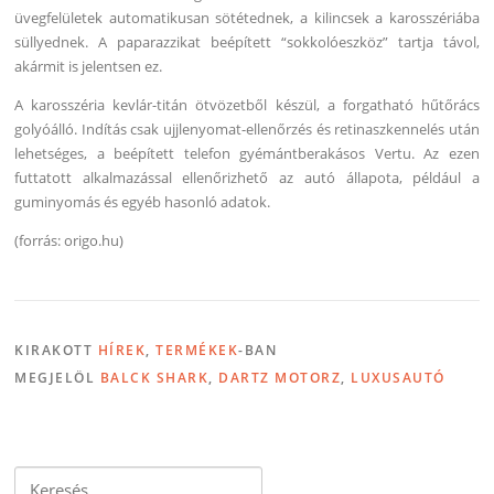
üvegfelületek automatikusan sötétednek, a kilincsek a karosszériába
süllyednek. A paparazzikat beépített “sokkolóeszköz” tartja távol,
akármit is jelentsen ez.
A karosszéria kevlár-titán ötvözetből készül, a forgatható hűtőrács
golyóálló. Indítás csak ujjlenyomat-ellenőrzés és retinaszkennelés után
lehetséges, a beépített telefon gyémántberakásos Vertu. Az ezen
futtatott alkalmazással ellenőrizhető az autó állapota, például a
guminyomás és egyéb hasonló adatok.
(forrás: origo.hu)
KIRAKOTT
HÍREK
,
TERMÉKEK
-BAN
MEGJELÖL
BALCK SHARK
,
DARTZ MOTORZ
,
LUXUSAUTÓ
Keresés: