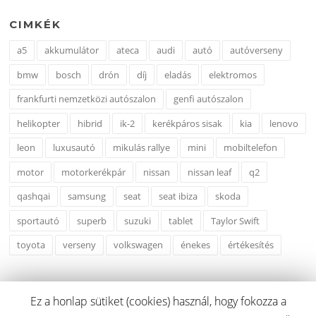
CIMKÉK
a5
akkumulátor
ateca
audi
autó
autóverseny
bmw
bosch
drón
díj
eladás
elektromos
frankfurti nemzetközi autószalon
genfi autószalon
helikopter
hibrid
ik-2
kerékpáros sisak
kia
lenovo
leon
luxusautó
mikulás rallye
mini
mobiltelefon
motor
motorkerékpár
nissan
nissan leaf
q2
qashqai
samsung
seat
seat ibiza
skoda
sportautó
superb
suzuki
tablet
Taylor Swift
toyota
verseny
volkswagen
énekes
értékesítés
Ez a honlap sütiket (cookies) használ, hogy fokozza a