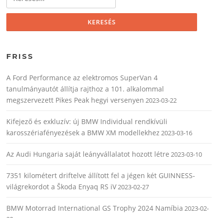
FRISS
A Ford Performance az elektromos SuperVan 4
tanulmányautót állítja rajthoz a 101. alkalommal
megszervezett Pikes Peak hegyi versenyen
2023-03-22
Kifejező és exkluzív: új BMW Individual rendkívüli
karosszériafényezések a BMW XM modellekhez
2023-03-16
Az Audi Hungaria saját leányvállalatot hozott létre
2023-03-10
7351 kilométert driftelve állított fel a jégen két GUINNESS-
világrekordot a Škoda Enyaq RS iV
2023-02-27
BMW Motorrad International GS Trophy 2024 Namíbia
2023-02-