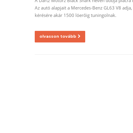
A Dartz Motorz Black Shark néven dobja piacra l
Az autó alapjait a Mercedes-Benz GL63 V8 adja, d
kérésére akár 1500 lóerőig tuningolnak.
olvasson tovább