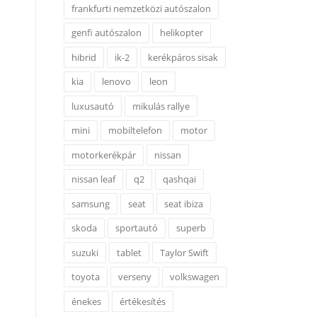
frankfurti nemzetközi autószalon
genfi autószalon
helikopter
hibrid
ik-2
kerékpáros sisak
kia
lenovo
leon
luxusautó
mikulás rallye
mini
mobiltelefon
motor
motorkerékpár
nissan
nissan leaf
q2
qashqai
samsung
seat
seat ibiza
skoda
sportautó
superb
suzuki
tablet
Taylor Swift
toyota
verseny
volkswagen
énekes
értékesítés