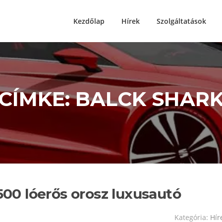
Kezdőlap
Hírek
Szolgáltatások
CÍMKE: BALCK SHAR
1500 lóerős orosz luxusautó
Kategória:
Hír