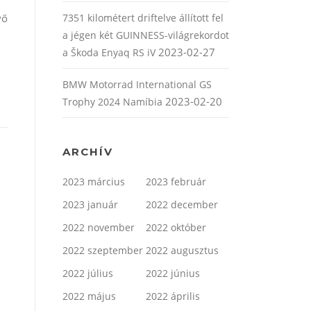
vő
7351 kilométert driftelve állított fel
a jégen két GUINNESS-világrekordot
2023-02-27
a Škoda Enyaq RS iV
BMW Motorrad International GS
2023-02-20
Trophy 2024 Namíbia
ARCHÍV
2023 március
2023 február
2023 január
2022 december
2022 november
2022 október
2022 szeptember
2022 augusztus
2022 július
2022 június
2022 május
2022 április