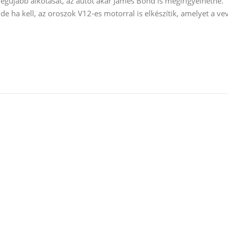
egújabb alkotását, az autót akár James Bond is megirigyelhetné.
e ha kell, az oroszok V12-es motorral is elkészítik, amelyet a ve