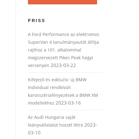
FRISS
A Ford Performance az elektromos
SuperVan 4 tanulmányautót állítja
rajthoz a 101. alkalommal
megszervezett Pikes Peak hegyi
2023-03-22
versenyen
Kifejező és exkluzív: új BMW
Individual rendkívüli
karosszériafényezések a BMW XM
2023-03-16
modellekhez
Az Audi Hungaria saját
2023-
leányvállalatot hozott létre
03-10