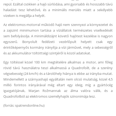
repül. Ezáltal csökken a hajó súrlódása, ami gyorsabb és hosszabb távú
haladást tesz lehetővé, és a minimális merülés miatt a sekélyebb
vizeken is megállja a helyét.
Az elektromos motorral működő hajó nem szennyezi a környezetet és
a zajszint minimumon tartása a víziállatok természetes viselkedését
sem befolyásolja. A minimáldizájnt követő hajótest kezelése is nagyon
egyszerű. Bonyolult fedélzeti vezérlőpult helyett csak egy
érintőképernyős kormány irányítja a vízi járművet, mely a sebességről
és az akkumulátor töltöttségi szintjéről is közöl adatokat.
Egy töltéssel közel 100 km megtételére alkalmas a motor, ami főleg
rövid távú használatra teszi alkalmassá a Quadrofoilt, de a szerény
végsebesség (24 km/h) és a tárolóhely hiánya is ebbe az irányba mutat.
Mindemellett a szárnyashajó egyáltalán nem olcsó mulatság, közel 4,5
millió forintos irányárával még eltart egy ideig, míg a gyártócég
igazgatójának, Marjan Rožmannak az álma valóra válik, és a
Quadrofoilból az elektromos személyhajók szinonimája lesz.
(forrás: spatrendonline.hu)