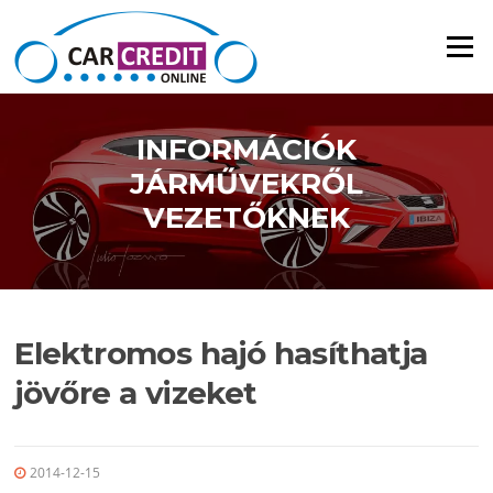
Ugrás a tartalomra
Menü
INFORMÁCIÓK
JÁRMŰVEKRŐL
VEZETŐKNEK
Elektromos hajó hasíthatja
jövőre a vizeket
2014-12-15