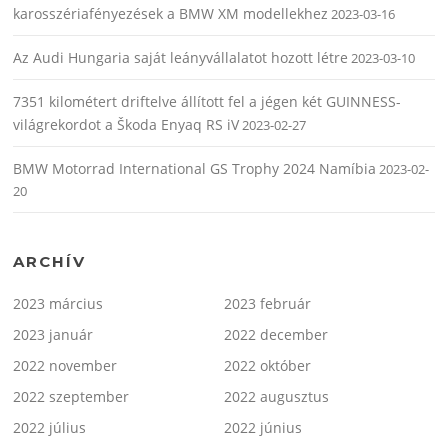
karosszériafényezések a BMW XM modellekhez
2023-03-16
Az Audi Hungaria saját leányvállalatot hozott létre
2023-03-10
7351 kilométert driftelve állított fel a jégen két GUINNESS-
világrekordot a Škoda Enyaq RS iV
2023-02-27
BMW Motorrad International GS Trophy 2024 Namíbia
2023-02-
20
ARCHÍV
2023 március
2023 február
2023 január
2022 december
2022 november
2022 október
2022 szeptember
2022 augusztus
2022 július
2022 június