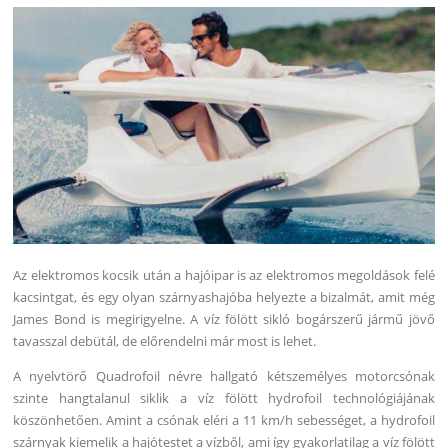
Az elektromos kocsik után a hajóipar is az elektromos megoldások felé
kacsintgat, és egy olyan szárnyashajóba helyezte a bizalmát, amit még
James Bond is megirigyelne. A víz fölött sikló bogárszerű jármű jövő
tavasszal debütál, de előrendelni már most is lehet.
A nyelvtörő Quadrofoil névre hallgató kétszemélyes motorcsónak
szinte hangtalanul siklik a víz fölött hydrofoil technológiájának
köszönhetően. Amint a csónak eléri a 11 km/h sebességet, a hydrofoil
szárnyak kiemelik a hajótestet a vízből, ami így gyakorlatilag a víz fölött