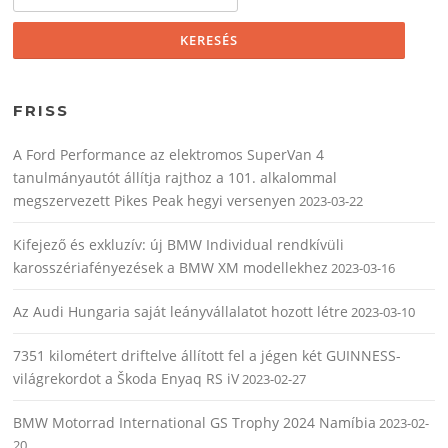
FRISS
A Ford Performance az elektromos SuperVan 4
tanulmányautót állítja rajthoz a 101. alkalommal
megszervezett Pikes Peak hegyi versenyen
2023-03-22
Kifejező és exkluzív: új BMW Individual rendkívüli
karosszériafényezések a BMW XM modellekhez
2023-03-16
Az Audi Hungaria saját leányvállalatot hozott létre
2023-03-10
7351 kilométert driftelve állított fel a jégen két GUINNESS-
világrekordot a Škoda Enyaq RS iV
2023-02-27
BMW Motorrad International GS Trophy 2024 Namíbia
2023-02-
20