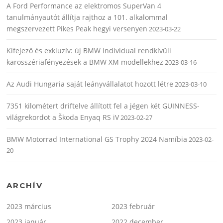
A Ford Performance az elektromos SuperVan 4
tanulmányautót állítja rajthoz a 101. alkalommal
megszervezett Pikes Peak hegyi versenyen
2023-03-22
Kifejező és exkluzív: új BMW Individual rendkívüli
karosszériafényezések a BMW XM modellekhez
2023-03-16
Az Audi Hungaria saját leányvállalatot hozott létre
2023-03-10
7351 kilométert driftelve állított fel a jégen két GUINNESS-
világrekordot a Škoda Enyaq RS iV
2023-02-27
BMW Motorrad International GS Trophy 2024 Namíbia
2023-02-
20
ARCHÍV
2023 március
2023 február
2023 január
2022 december