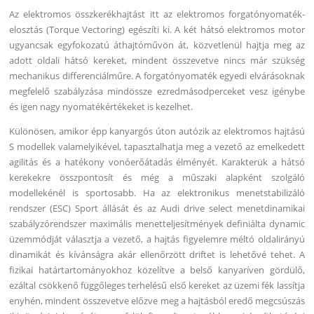
Az elektromos összkerékhajtást itt az elektromos forgatónyomaték-
elosztás (Torque Vectoring) egészíti ki. A két hátsó elektromos motor
ugyancsak egyfokozatú áthajtóművön át, közvetlenül hajtja meg az
adott oldali hátsó kereket, mindent összevetve nincs már szükség
mechanikus differenciálműre. A forgatónyomaték egyedi elvárásoknak
megfelelő szabályzása mindössze ezredmásodperceket vesz igénybe
és igen nagy nyomatékértékeket is kezelhet.
Különösen, amikor épp kanyargós úton autózik az elektromos hajtású
S modellek valamelyikével, tapasztalhatja meg a vezető az emelkedett
agilitás és a hatékony vonóerőátadás élményét. Karakterük a hátsó
kerekekre összpontosít és még a műszaki alapként szolgáló
modellekénél is sportosabb. Ha az elektronikus menetstabilizáló
rendszer (ESC) Sport állását és az Audi drive select menetdinamikai
szabályzórendszer maximális menetteljesítmények definiálta dynamic
üzemmódját választja a vezető, a hajtás figyelemre méltó oldalirányú
dinamikát és kívánságra akár ellenőrzött driftet is lehetővé tehet. A
fizikai határtartományokhoz közelítve a belső kanyaríven gördülő,
ezáltal csökkenő függőleges terhelésű első kereket az üzemi fék lassítja
enyhén, mindent összevetve előzve meg a hajtásból eredő megcsúszás