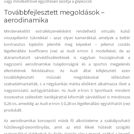
vagy mindkettővel együttesen lassítja a gépkocsit.
Továbbfejlesztett megoldások –
aerodinamika
Mindenekelőtt extrafelszerelésként rendelhető virtuális külső
visszapillantó tükreikkel – azaz olyan kamerákkal, amelyek a beltér
kontrasztos kijelzőin jelenítik meg képeiket – jellemzi csodás
légellenállási koefficiens (cw) az Audi e-tron S modelleket, de az
átáramoltatott sárvédőszélesítések is nagyban hozzájárulnak a
nagyszerű aerodinamikai tulajdonságok és a sportos megjelenés
ellentétének feloldásához. Az Audi által kifejlesztett ezen
továbbfejlesztett műszaki megoldásokat időközben
szabadalmaztatták, s a négykarikás márka elsőként alkalmazza őket a
nagysorozatú autógyártásban. Az Audi e-tron S Sportback mindent
összevetve szélesített kerékjárattal kiformált sárvédőivel is mindössze
0,26-os, ameddig az Audi e-tron S 0,28-os légellenállási együtthatót (cw)
produkált.
Az aerodinamikai koncepció másik fő alkotóeleme a szabályozható
hűtőlevegő-beömlőnyílás, amit az első fékek hűtését szolgáló
csatornákkal alakítottak ki. Esély alapján zárva marad, ezáltal a levegő