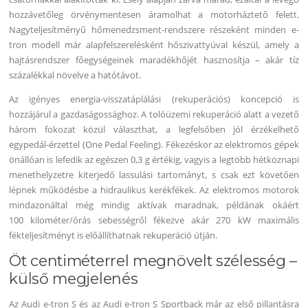
hozzávetőleg örvénymentesen áramolhat a motorháztető felett.
Nagyteljesítményű hőmenedzsment-rendszere részeként minden e-
tron modell már alapfelszerelésként hőszivattyúval készül, amely a
hajtásrendszer főegységeinek maradékhőjét hasznosítja – akár tíz
százalékkal növelve a hatótávot.
Az igényes energia-visszatáplálási (rekuperációs) koncepció is
hozzájárul a gazdaságossághoz. A tolóüzemi rekuperáció alatt a vezető
három fokozat közül választhat, a legfelsőben jól érzékelhető
egypedál-érzettel (One Pedal Feeling). Fékezéskor az elektromos gépek
önállóan is lefedik az egészen 0,3 g értékig, vagyis a legtöbb hétköznapi
menethelyzetre kiterjedő lassulási tartományt, s csak ezt követően
lépnek működésbe a hidraulikus kerékfékek. Az elektromos motorok
mindazonáltal még mindig aktívak maradnak, példának okáért
100 kilométer/órás sebességről fékezve akár 270 kW maximális
fékteljesítményt is előállíthatnak rekuperáció útján.
Öt centiméterrel megnövelt szélesség –
külső megjelenés
Az Audi e-tron S és az Audi e-tron S Sportback már az első pillantásra