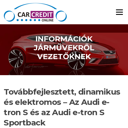
Ugrás a tartalomra
Menü
INFORMÁCIÓK
JÁRMŰVEKRŐL
VEZETŐKNEK
Továbbfejlesztett, dinamikus
és elektromos – Az Audi e-
tron S és az Audi e-tron S
Sportback