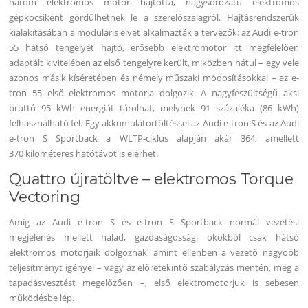
három elektromos motor hajtotta, nagysorozatú elektromos
gépkocsiként gördülhetnek le a szerelőszalagról. Hajtásrendszerük
kialakításában a moduláris elvet alkalmazták a tervezők: az Audi e-tron
55 hátsó tengelyét hajtó, erősebb elektromotor itt megfelelően
adaptált kivitelében az első tengelyre került, miközben hátul – egy vele
azonos másik kíséretében és némely műszaki módosításokkal – az e-
tron 55 első elektromos motorja dolgozik. A nagyfeszültségű aksi
bruttó 95 kWh energiát tárolhat, melynek 91 százaléka (86 kWh)
felhasználható fel. Egy akkumulátortöltéssel az Audi e-tron S és az Audi
e-tron S Sportback a WLTP-ciklus alapján akár 364, amellett
370 kilométeres hatótávot is elérhet.
Quattro újratöltve – elektromos Torque
Vectoring
Amíg az Audi e-tron S és e-tron S Sportback normál vezetési
megjelenés mellett halad, gazdaságossági okokból csak hátsó
elektromos motorjaik dolgoznak, amint ellenben a vezető nagyobb
teljesítményt igényel – vagy az előretekintő szabályzás mentén, még a
tapadásvesztést megelőzően –, első elektromotorjuk is sebesen
működésbe lép.