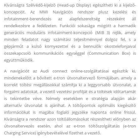
Kívánságra Szélvédő-kijelző (Head-up Display) egészítheti ki a kijelző-
koncepciót. Az MMI Navigációs rendszer plusz kezelési és
infotainment-berendezés az alapfelszereltség részeként áll
rendelkezésre a fedélzeten. Funkciói sokasága mögött a harmadik
generációs moduláris infotainment-koncepció (MIB 3) rejlik, amely
minden feladatot nagy számítási teljesítménnyel dolgoz fel, s a
gépjárműt a külső környezettel és a bennülők okostelefonjaival
összekapcsoló kommunikációs egységgel (Communication Box) is
együttműködik.
A navigációt az Audi connect online-szolgáltatásai egészítik ki,
mindenekelőtt a bővített e-tron útvonaltervező formájában, amely a
korrekt töltési megállásokkal számítja ki a leggyorsabb útvonalat, a
forgalmi adatokat, a vezető vezetési profilját és a töltések időtartamát
is tekintetbe véve. Némely esetekben e stratégia alapján akár
alternatív útvonalat is ajánlhat. A töltőpontok optimális kiegészítő
információkat is magába foglaló jegyzéke naponta online frissül.
Kívánságra a rendszer azon töltőállomásokat részesítheti előnyben az
útvonaltervezés esetén, ahol az e-tron töltőszolgáltatás (e-tron
Charging Service) igénybevételével fizethet a vezető.