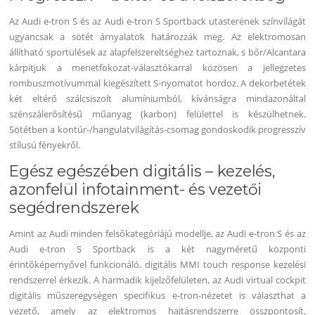
Az Audi e-tron S és az Audi e-tron S Sportback utasterének színvilágát
ugyancsak a sötét árnyalatok határozzák meg. Az elektromosan
állítható sportülések az alapfelszereltséghez tartoznak, s bőr/Alcantara
kárpitjuk a menetfokozat-választókarral közösen a jellegzetes
rombuszmotívummal kiegészített S-nyomatot hordoz. A dekorbetétek
két eltérő szálcsiszolt alumíniumból, kívánságra mindazonáltal
szénszálerősítésű műanyag (karbon) felülettel is készülhetnek.
Sötétben a kontúr-/hangulatvilágítás-csomag gondoskodik progresszív
stílusú fényekről.
Egész egészében digitális – kezelés,
azonfelül infotainment- és vezetői
segédrendszerek
Amint az Audi minden felsőkategóriájú modellje, az Audi e-tron S és az
Audi e-tron S Sportback is a két nagyméretű központi
érintőképernyővel funkcionáló, digitális MMI touch response kezelési
rendszerrel érkezik. A harmadik kijelzőfelületen, az Audi virtual cockpit
digitális műszeregységen specifikus e-tron-nézetet is választhat a
vezető, amely az elektromos hajtásrendszerre összpontosít.