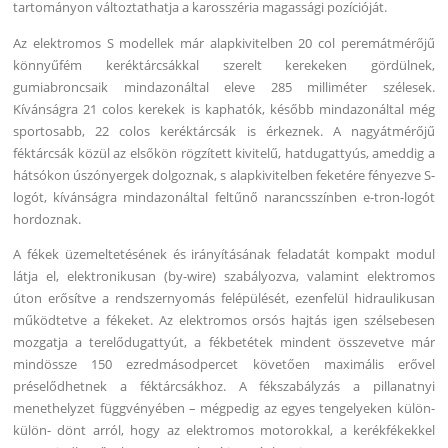
tartományon változtathatja a karosszéria magassági pozícióját.
Az elektromos S modellek már alapkivitelben 20 col peremátmérőjű
könnyűfém keréktárcsákkal szerelt kerekeken gördülnek,
gumiabroncsaik mindazonáltal eleve 285 milliméter szélesek.
Kívánságra 21 colos kerekek is kaphatók, később mindazonáltal még
sportosabb, 22 colos keréktárcsák is érkeznek. A nagyátmérőjű
féktárcsák közül az elsőkön rögzített kivitelű, hatdugattyús, ameddig a
hátsókon úszónyergek dolgoznak, s alapkivitelben feketére fényezve S-
logót, kívánságra mindazonáltal feltűnő narancsszínben e-tron-logót
hordoznak.
A fékek üzemeltetésének és irányításának feladatát kompakt modul
látja el, elektronikusan (by-wire) szabályozva, valamint elektromos
úton erősítve a rendszernyomás felépülését, ezenfelül hidraulikusan
működtetve a fékeket. Az elektromos orsós hajtás igen szélsebesen
mozgatja a terelődugattyút, a fékbetétek mindent összevetve már
mindössze 150 ezredmásodpercet követően maximális erővel
préselődhetnek a féktárcsákhoz. A fékszabályzás a pillanatnyi
menethelyzet függvényében – mégpedig az egyes tengelyeken külön-
külön- dönt arról, hogy az elektromos motorokkal, a kerékfékekkel