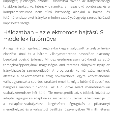
(kipörgés) jelenségét, azonfelül finomítva tovább az irányíthatósági
tulajdonságokat. Az intenzív dinamika, a magasfokú pontosság és a
kompromisszumot nem tűrő biztonság alapjául a hajtás- és
futóműrendszereket irányító minden szabályzóegység szoros hálózati
kapcsolata szolgál.
Hálózatban – az elektromos hajtású S
modellek futóműve
A nagyméretű nagyfeszültségű akku kiegyensúlyozott tengelyterhelés-
eloszlást kínál és a három villanymotoréhoz hasonlóan alacsony
beépítési pozíció jellemzi. Mindez eredményesen csökkenti az autó
tömegközéppontjának magasságát, ami tetemes előnyöket nyújt az
irányíthatóság szempontjából. A progresszív kormányzás, melynek
áttétele a bekormányzási szög növekedtével egyre közvetlenebbé
válik, ugyancsak a sportos karaktert emeli ki, míg a futómű S-specifikus
hangolás mentén funkcionál. Az Audi drive select menetdinamikai
szabályzórendszer hét különféle menetprofilt ad, s többek között az
adaptív légrugózás (adaptive air suspension) üzemét is befolyásolja. Ez
a csillapítás-szabályzással kiegészített légrugózás a pillanatnyi
menethelyzet és a választott beállítás függvényében 76 milliméteres