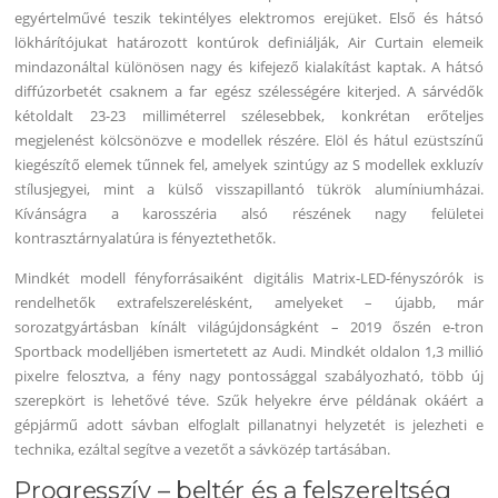
egyértelművé teszik tekintélyes elektromos erejüket. Első és hátsó
lökhárítójukat határozott kontúrok definiálják, Air Curtain elemeik
mindazonáltal különösen nagy és kifejező kialakítást kaptak. A hátsó
diffúzorbetét csaknem a far egész szélességére kiterjed. A sárvédők
kétoldalt 23-23 milliméterrel szélesebbek, konkrétan erőteljes
megjelenést kölcsönözve e modellek részére. Elöl és hátul ezüstszínű
kiegészítő elemek tűnnek fel, amelyek szintúgy az S modellek exkluzív
stílusjegyei, mint a külső visszapillantó tükrök alumíniumházai.
Kívánságra a karosszéria alsó részének nagy felületei
kontrasztárnyalatúra is fényeztethetők.
Mindkét modell fényforrásaiként digitális Matrix-LED-fényszórók is
rendelhetők extrafelszerelésként, amelyeket – újabb, már
sorozatgyártásban kínált világújdonságként – 2019 őszén e-tron
Sportback modelljében ismertetett az Audi. Mindkét oldalon 1,3 millió
pixelre felosztva, a fény nagy pontossággal szabályozható, több új
szerepkört is lehetővé téve. Szűk helyekre érve példának okáért a
gépjármű adott sávban elfoglalt pillanatnyi helyzetét is jelezheti e
technika, ezáltal segítve a vezetőt a sávközép tartásában.
Progresszív – beltér és a felszereltség