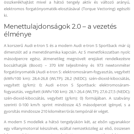
összkerékhajtást mivel a hátsó tengely aktív és változó arányú,
elektromos forgatónyomaték-elosztásával (Torque Vectoring) egészíti
ki.
Menettulajdonságok 2.0 – a vezetés
élménye
A korszerű Audi e-tron S és a modern Audi e-tron S Sportback már új
dimenziót ad a menetdinamika kapcsán. Az S menetfokozatban nyolc
másodpercre egész, átmenetileg megnövelt erejüket rendelkezésre
bocsáthatják (Boost) – 370 kW teljesítmény és 973 newtonméter
forgatónyomaték (Audi e-tron S: elektromosáram-fogyasztás, vegyített
(kWh/100 km): 28,4-26,8 (WLTP); 28,2 (NEDC); szén-dioxid-kibocsátás,
vegyített (g/km): 0; Audi e-tron S Sportback: elektromosáram-
fogyasztás, vegyített (kWh/100 km): 28,1-26,4 (WLTP); 27,6-27,5 (NEDC);
szén-dioxid-kibocsátás, vegyített (g/km): 0) formájában. A szabvány
szerinti 0-100 km/h sprint mindössze 4,5 másodpercet igényel, s a
gyorsítás mindössze 210 kilométer/órás tempónál ér véget.
A modern S modellek a hátsó tengelyükön két, az elsőn ugyanakkor
egy villanymotorral készülnek, ezáltal nemzetközileg az első, összesen