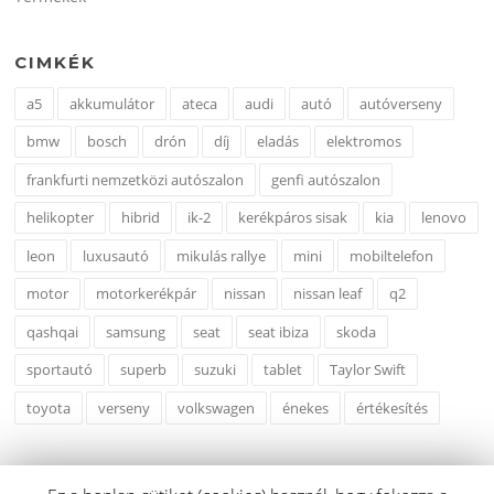
CIMKÉK
a5
akkumulátor
ateca
audi
autó
autóverseny
bmw
bosch
drón
díj
eladás
elektromos
frankfurti nemzetközi autószalon
genfi autószalon
helikopter
hibrid
ik-2
kerékpáros sisak
kia
lenovo
leon
luxusautó
mikulás rallye
mini
mobiltelefon
motor
motorkerékpár
nissan
nissan leaf
q2
qashqai
samsung
seat
seat ibiza
skoda
sportautó
superb
suzuki
tablet
Taylor Swift
toyota
verseny
volkswagen
énekes
értékesítés