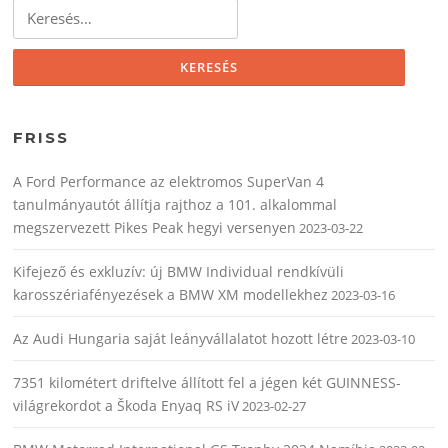
Keresés:
FRISS
A Ford Performance az elektromos SuperVan 4
tanulmányautót állítja rajthoz a 101. alkalommal
megszervezett Pikes Peak hegyi versenyen
2023-03-22
Kifejező és exkluzív: új BMW Individual rendkívüli
karosszériafényezések a BMW XM modellekhez
2023-03-16
Az Audi Hungaria saját leányvállalatot hozott létre
2023-03-10
7351 kilométert driftelve állított fel a jégen két GUINNESS-
világrekordot a Škoda Enyaq RS iV
2023-02-27