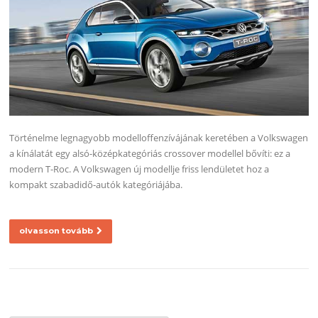
Történelme legnagyobb modelloffenzívájának keretében a Volkswagen
a kínálatát egy alsó-középkategóriás crossover modellel bővíti: ez a
modern T-Roc. A Volkswagen új modellje friss lendületet hoz a
kompakt szabadidő-autók kategóriájába.
olvasson tovább