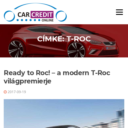
Ugrás a tartalomra
Menü
CÍMKE: T-ROC
Ready to Roc! – a modern T-Roc
világpremierje
2017-09-19