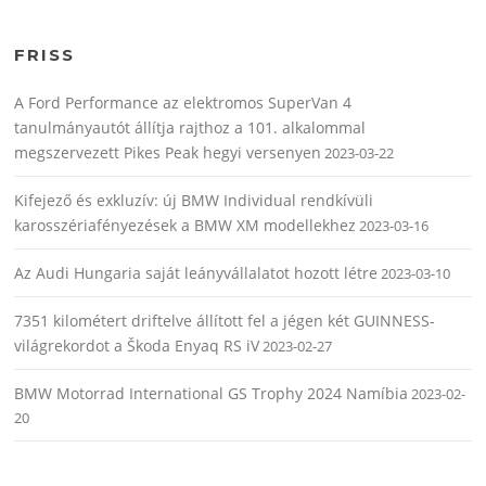
FRISS
A Ford Performance az elektromos SuperVan 4
tanulmányautót állítja rajthoz a 101. alkalommal
megszervezett Pikes Peak hegyi versenyen
2023-03-22
Kifejező és exkluzív: új BMW Individual rendkívüli
karosszériafényezések a BMW XM modellekhez
2023-03-16
Az Audi Hungaria saját leányvállalatot hozott létre
2023-03-10
7351 kilométert driftelve állított fel a jégen két GUINNESS-
világrekordot a Škoda Enyaq RS iV
2023-02-27
BMW Motorrad International GS Trophy 2024 Namíbia
2023-02-
20