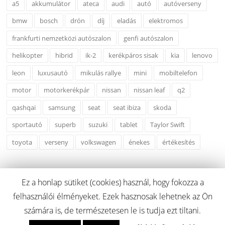
a5
akkumulátor
ateca
audi
autó
autóverseny
bmw
bosch
drón
díj
eladás
elektromos
frankfurti nemzetközi autószalon
genfi autószalon
helikopter
hibrid
ik-2
kerékpáros sisak
kia
lenovo
leon
luxusautó
mikulás rallye
mini
mobiltelefon
motor
motorkerékpár
nissan
nissan leaf
q2
qashqai
samsung
seat
seat ibiza
skoda
sportautó
superb
suzuki
tablet
Taylor Swift
toyota
verseny
volkswagen
énekes
értékesítés
Ez a honlap sütiket (cookies) használ, hogy fokozza a
felhasználói élményeket. Ezek hasznosak lehetnek az Ön
Copyright © 2026 carcreditonline.hu. Minden Jog Fenntartva.
számára is, de természetesen le is tudja ezt tiltani.