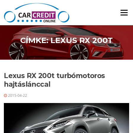
Ugrás a tartalomra
Menü
CÍMKE: LEXUS RX 200T
Lexus RX 200t turbómotoros
hajtáslánccal
2015-04-22