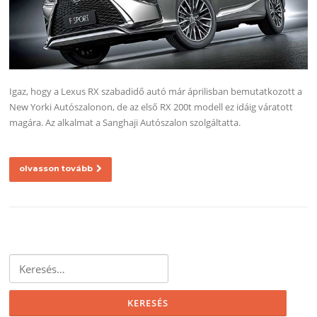
Igaz, hogy a Lexus RX szabadidő autó már áprilisban bemutatkozott a
New Yorki Autószalonon, de az első RX 200t modell ez idáig váratott
magára. Az alkalmat a Sanghaji Autószalon szolgáltatta.
olvasson tovább
Keresés: