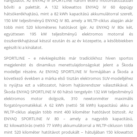
hangulatot. Az ENYAQ iV SPORTLINE három eltérő motorváltozatban
bővíti a palettát. A 132 kilowattos ENYAQ iV 60 éppúgy
hátsókerékhajtású, mint a 82 kWh kapacitású akkumulátorral szerelt,
150 kW teljesítményű ENYAQ iV 80, amely a WLTP-ciklus alapján akár
több mint 520 kilométeres hatótávot ígér. Az ENYAQ iV 80x két,
együttesen 195 kW teljesítményű elektromos motorral és
összkerékhajtással készül ezután és az év közepette, a későbbiekben
egészíti ki a kínálatot.
SPORTLINE – e névkiegészítés már tradíciókhoz híven sportos
megjelenést és dinamikus menettulajdonságokat jelent a Škoda
modelljei részére. Az ENYAQ SPORTLINE iV formájában a Škoda a
következő években a márka első tisztán elektromos SUV-modelljéhez
is nyújtsa ezt a változatot, három hajtásrendszer választékával. A
Škoda ENYAQ SPORTLINE iV 60 hátsó tengelyén 132 kW teljesítményű
elektromos motor dolgozik, 310 newtonméter maximális
forgatónyomatékkal. A 62 kWh (nettó 58 kWh) kapacitású akku a
WLTP-ciklus alapján több mint 400 kilométer hatótávot biztosít. Az
ENYAQ SPORTLINE iV 80 – amely a nagyobb kapacitású,
82 kilowattórás (nettó 77 kWh) akkumulátorral a WLTP-cikluson több
mint 520 kilométer hatótávot produkált – hátuljában 150 kilowattot