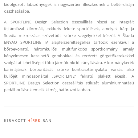
kidolgozott lábszőnyegek is nagyszerűen illeszkednek a beltér-dizájn
összhatásába.
A SPORTLINE Design Selection összeállítás részei az integrált
fejtámlával kiformált, exkluzív fekete sportülések, amelyek kárpitja
Suedia mikroszálas szövetből, szürke szegélyekkel készül. A Škoda
ENYAQ SPORTLINE iV alapfelszereltségéhez tartozik ezenkívül a
bőrbevonatú, háromküllős, multifunkciós sportkormány, amely
kényelmesen kezelhető gombokkal és recézett görgetőkerekekkel
szolgáltat lehetőséget több járműfunkció irányítására. A kormánykerék
karimájának bőrborítását szürke kontrasztárnyalatú varrás, alsó
küllőjét mindazonáltal „SPORTLINE” feliratú plakett ékesíti. A
SPORTLINE Design Selection összeállítás stílusát alumíniumhatású
pedálborítások emelik ki még határozottabban.
KIRAKOTT
HÍREK
-BAN