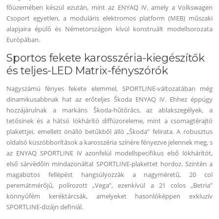
főüzemében készül ezután, mint az ENYAQ iV, amely a Volkswagen
Csoport egyetlen, a moduláris elektromos platform (MEB) műszaki
alapjaira épülő és Németországon kívül konstruált modellsorozata
Európában.
Sportos fekete karosszéria-kiegészítők
és teljes-LED Matrix-fényszórók
Nagyszámú fényes fekete elemmel, SPORTLINE-változatában még
dinamikusabbnak hat az erőteljes Škoda ENYAQ iV. Ehhez éppúgy
hozzájárulnak a markáns Škoda-hűtőrács, az ablakszegélyek, a
tetősínek és a hátsó lökhárító diffúzoreleme, mint a csomagtérajtó
plakettjei, emellett önálló betűkből álló „Škoda” felirata. A robusztus
oldalsó küszöbborítások a karosszéria színére fényezve jelennek meg, s
az ENYAQ SPORTLINE iV azonfelül modellspecifikus első lökhárítót,
első sárvédőin mindazonáltal SPORTLINE-plakettet hordoz. Szintén a
magabiztos fellépést hangsúlyozzák a nagyméretű, 20 col
peremátmérőjű, polírozott „Vega”, ezenkívül a 21 colos „Betria”
könnyűfém keréktárcsák, amelyeket hasonlóképpen exkluzív
SPORTLINE-dizájn definiál.