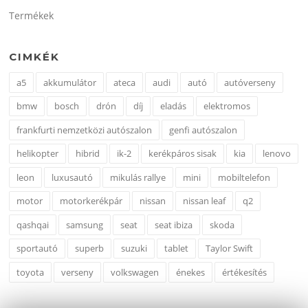
Termékek
CIMKÉK
a5
akkumulátor
ateca
audi
autó
autóverseny
bmw
bosch
drón
díj
eladás
elektromos
frankfurti nemzetközi autószalon
genfi autószalon
helikopter
hibrid
ik-2
kerékpáros sisak
kia
lenovo
leon
luxusautó
mikulás rallye
mini
mobiltelefon
motor
motorkerékpár
nissan
nissan leaf
q2
qashqai
samsung
seat
seat ibiza
skoda
sportautó
superb
suzuki
tablet
Taylor Swift
toyota
verseny
volkswagen
énekes
értékesítés