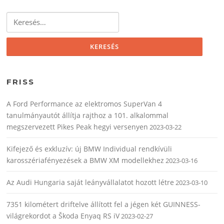
Keresés:
FRISS
A Ford Performance az elektromos SuperVan 4
tanulmányautót állítja rajthoz a 101. alkalommal
megszervezett Pikes Peak hegyi versenyen
2023-03-22
Kifejező és exkluzív: új BMW Individual rendkívüli
karosszériafényezések a BMW XM modellekhez
2023-03-16
Az Audi Hungaria saját leányvállalatot hozott létre
2023-03-10
7351 kilométert driftelve állított fel a jégen két GUINNESS-
világrekordot a Škoda Enyaq RS iV
2023-02-27