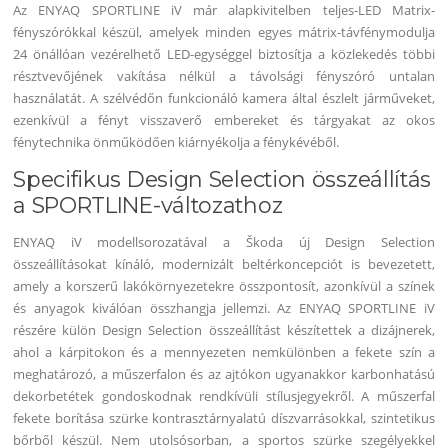
Az ENYAQ SPORTLINE iV már alapkivitelben teljes-LED Matrix-
fényszórókkal készül, amelyek minden egyes mátrix-távfénymodulja
24 önállóan vezérelhető LED-egységgel biztosítja a közlekedés többi
résztvevőjének vakítása nélkül a távolsági fényszóró untalan
használatát. A szélvédőn funkcionáló kamera által észlelt járműveket,
ezenkívül a fényt visszaverő embereket és tárgyakat az okos
fénytechnika önműködően kiárnyékolja a fénykévéből.
Specifikus Design Selection összeállítás
a SPORTLINE-változathoz
ENYAQ iV modellsorozatával a Škoda új Design Selection
összeállításokat kínáló, modernizált beltérkoncepciót is bevezetett,
amely a korszerű lakókörnyezetekre összpontosít, azonkívül a színek
és anyagok kiválóan összhangja jellemzi. Az ENYAQ SPORTLINE iV
részére külön Design Selection összeállítást készítettek a dizájnerek,
ahol a kárpitokon és a mennyezeten nemkülönben a fekete szín a
meghatározó, a műszerfalon és az ajtókon ugyanakkor karbonhatású
dekorbetétek gondoskodnak rendkívüli stílusjegyekről. A műszerfal
fekete borítása szürke kontrasztárnyalatú díszvarrásokkal, szintetikus
bőrből készül. Nem utolsósorban, a sportos szürke szegélyekkel