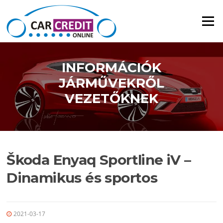
Ugrás a tartalomra
Menü
INFORMÁCIÓK
JÁRMŰVEKRŐL
VEZETŐKNEK
Škoda Enyaq Sportline iV –
Dinamikus és sportos
2021-03-17