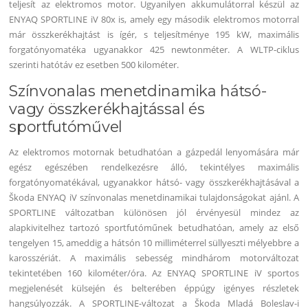
teljesít az elektromos motor. Ugyanilyen akkumulátorral készül az
ENYAQ SPORTLINE iV 80x is, amely egy második elektromos motorral
már összkerékhajtást is ígér, s teljesítménye 195 kW, maximális
forgatónyomatéka ugyanakkor 425 newtonméter. A WLTP-ciklus
szerinti hatótáv ez esetben 500 kilométer.
Színvonalas menetdinamika hátsó-
vagy összkerékhajtással és
sportfutóművel
Az elektromos motornak betudhatóan a gázpedál lenyomására már
egész egészében rendelkezésre álló, tekintélyes maximális
forgatónyomatékával, ugyanakkor hátsó- vagy összkerékhajtásával a
Škoda ENYAQ iV színvonalas menetdinamikai tulajdonságokat ajánl. A
SPORTLINE változatban különösen jól érvényesül mindez az
alapkivitelhez tartozó sportfutóműnek betudhatóan, amely az első
tengelyen 15, ameddig a hátsón 10 milliméterrel süllyeszti mélyebbre a
karosszériát. A maximális sebesség mindhárom motorváltozat
tekintetében 160 kilométer/óra. Az ENYAQ SPORTLINE iV sportos
megjelenését külsején és belterében éppúgy igényes részletek
hangsúlyozzák. A SPORTLINE-változat a Škoda Mladá Boleslav-i