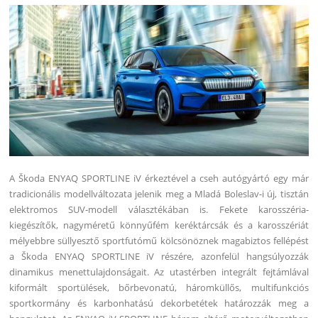
A Škoda ENYAQ SPORTLINE iV érkeztével a cseh autógyártó egy már
tradicionális modellváltozata jelenik meg a Mladá Boleslav-i új, tisztán
elektromos SUV-modell választékában is.
Fekete karosszéria-
kiegészítők, nagyméretű könnyűfém keréktárcsák és a karosszériát
mélyebbre süllyesztő sportfutómű kölcsönöznek magabiztos fellépést
a Škoda ENYAQ SPORTLINE iV részére, azonfelül hangsúlyozzák
dinamikus menettulajdonságait. Az utastérben integrált fejtámlával
kiformált sportülések, bőrbevonatú, háromküllős, multifunkciós
sportkormány és karbonhatású dekorbetétek határozzák meg a