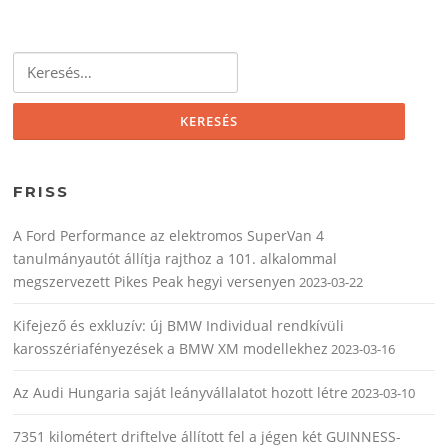
Keresés:
FRISS
A Ford Performance az elektromos SuperVan 4
tanulmányautót állítja rajthoz a 101. alkalommal
megszervezett Pikes Peak hegyi versenyen
2023-03-22
Kifejező és exkluzív: új BMW Individual rendkívüli
karosszériafényezések a BMW XM modellekhez
2023-03-16
Az Audi Hungaria saját leányvállalatot hozott létre
2023-03-10
7351 kilométert driftelve állított fel a jégen két GUINNESS-