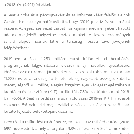
a 2018. évi (9,991) értékkel.
A Seat elnöke és a pénzügyekért és az informatikáért felelős alelnök
Carsten Isensee nyomatékosította, hogy “2019 pozitív év volt a Seat
részére. Az egész szervezet csapatmunkájának eredményeként kapott
adatok megfelelő helyzetbe hoztak minket. A tavalyi eredmények
szilárd alapot hoznak létre a társaság hosszú távú jövőjének
felépítéséhez.”
2019-ben a Seat 1.259 milliárd eurót különített el beruházási
programjának felgyorsítására, először is új modellek fejlesztésére,
ideértve az elektromos járműveket is. Ez 3% -kal több, mint 2018-ban
(1.223), és ez a társaság történetének legmagasabb összege. Ebből a
mennyiségből 705 milliót, a egész forgalom 6,4% -át egész egészében a
kutatásra és fejelsztésre (K+F) fordították, 7,5% -kal többet, mint 2018-
ban (656). A Seat ráfordításai a spanyolországi 2019-es K + F kiadások
csaknem 5%-nak felel meg, ezáltal a vállalat az állam vezető ipari
kutató-fejlesztő befektetőjének számít.
Ezenkívül a működési cash flow 56,2% -kal 1.092 milliárd euróra (2018:
699) növekedett, amely a forgalom 9,8%-át teszi ki. A Seat a működési