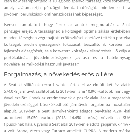
cash flow szempontjából a 10 legjobb spanyol társaság közé sorolható,
amely alátámasztja pénzügyi fenntarthatóságát, mindemellett a
jövőbeni beruházások önfinanszírozásának képességét.
Isensee rámutatott, hogy “ezek az adatok megmutatják a Seat
pénzügyi erejét. A társaságnak a költségek optimalizálása érdekében
minden térségben végrehajtott erőfeszítései lehetővé tették a portéka
költségek eredményességének fokozását, beszállítóink körében az
fejlesztés elősegítését, és a közvetett költségek ellenőrzését. Fő célja a
portékakínálat jövedelmezőségének javítása és a hatékonyság
növelése, és működési hasznunk javítása.”
Forgalmazás, a növekedés erős pillére
A Seat kiszállítások record szintet értek el az elmúlt két év alatt:
574.078 járművet szállítottak ki 2019-ben, ami 10,9% -kal több mint egy
évvel ezelőtt. Ennek az eredménynek a pozitív alakulása a magasabb
jövedelmezőséggel büszkélkedhető járművek forgalomba hozatalán
alapult. 2019-ben a Seat járművenkénti átlagos bevételét 4,2% -kal
autónként 15.050 euróra (2018: 14,450 euróra) növelte a SUV
típusoknak hála, ugyanis a Seat által 2019-ben eladott gépjárműk 44% -
a volt Arona, Ateca vagy Tarraco amellett CUPRA. A modern márka