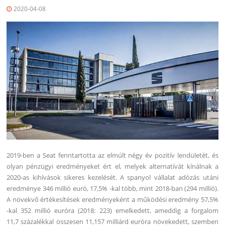
2020-04-08
2019-ben a Seat fenntartotta az elmúlt négy év pozitív lendületét, és
olyan pénzügyi eredményeket ért el, melyek alternatívát kínálnak a
2020-as kihívások sikeres kezelését. A spanyol vállalat adózás utáni
eredménye 346 millió euró, 17,5% -kal több, mint 2018-ban (294 millió).
A növekvő értékesítések eredményeként a működési eredmény 57,5%
-kal 352 millió euróra (2018: 223) emelkedett, ameddig a forgalom
11,7 százalékkal összesen 11,157 milliárd euróra növekedett, szemben