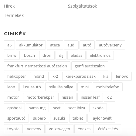
Hírek
Szolgáltatások
Termékek
CIMKÉK
a5
akkumulátor
ateca
audi
autó
autóverseny
bmw
bosch
drón
díj
eladás
elektromos
frankfurti nemzetközi autószalon
genfi autószalon
helikopter
hibrid
ik-2
kerékpáros sisak
kia
lenovo
leon
luxusautó
mikulás rallye
mini
mobiltelefon
motor
motorkerékpár
nissan
nissan leaf
q2
qashqai
samsung
seat
seat ibiza
skoda
sportautó
superb
suzuki
tablet
Taylor Swift
toyota
verseny
volkswagen
énekes
értékesítés