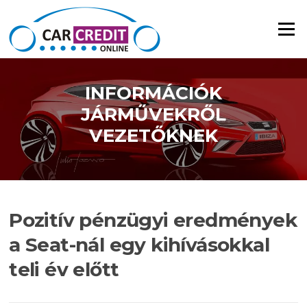
Ugrás a tartalomra
Menü
INFORMÁCIÓK
JÁRMŰVEKRŐL
VEZETŐKNEK
Pozitív pénzügyi eredmények
a Seat-nál egy kihívásokkal
teli év előtt