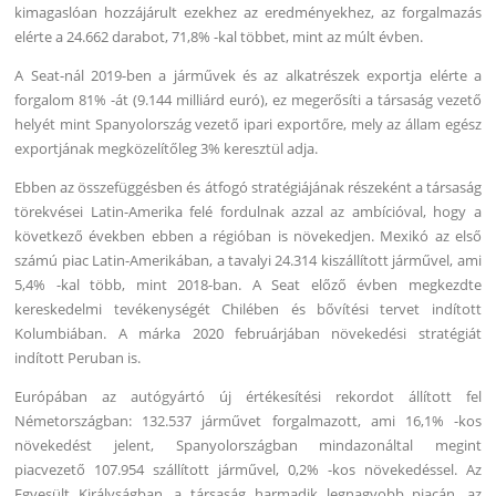
kimagaslóan hozzájárult ezekhez az eredményekhez, az forgalmazás
elérte a 24.662 darabot, 71,8% -kal többet, mint az múlt évben.
A Seat-nál 2019-ben a járművek és az alkatrészek exportja elérte a
forgalom 81% -át (9.144 milliárd euró), ez megerősíti a társaság vezető
helyét mint Spanyolország vezető ipari exportőre, mely az állam egész
exportjának megközelítőleg 3% keresztül adja.
Ebben az összefüggésben és átfogó stratégiájának részeként a társaság
törekvései Latin-Amerika felé fordulnak azzal az ambícióval, hogy a
következő években ebben a régióban is növekedjen. Mexikó az első
számú piac Latin-Amerikában, a tavalyi 24.314 kiszállított járművel, ami
5,4% -kal több, mint 2018-ban. A Seat előző évben megkezdte
kereskedelmi tevékenységét Chilében és bővítési tervet indított
Kolumbiában. A márka 2020 februárjában növekedési stratégiát
indított Peruban is.
Európában az autógyártó új értékesítési rekordot állított fel
Németországban: 132.537 járművet forgalmazott, ami 16,1% -kos
növekedést jelent, Spanyolországban mindazonáltal megint
piacvezető 107.954 szállított járművel, 0,2% -kos növekedéssel. Az
Egyesült Királyságban, a társaság harmadik legnagyobb piacán, az