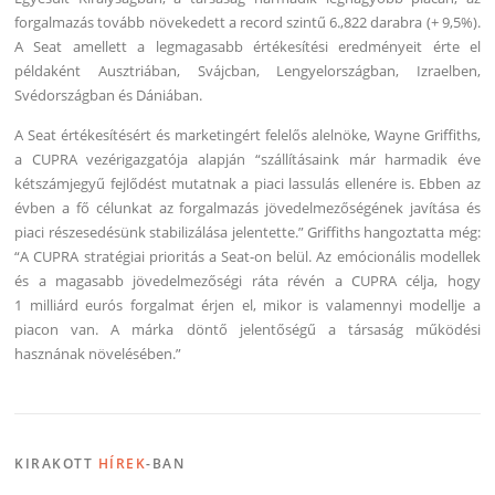
forgalmazás tovább növekedett a record szintű 6.,822 darabra (+ 9,5%).
A Seat amellett a legmagasabb értékesítési eredményeit érte el
példaként Ausztriában, Svájcban, Lengyelországban, Izraelben,
Svédországban és Dániában.
A Seat értékesítésért és marketingért felelős alelnöke, Wayne Griffiths,
a CUPRA vezérigazgatója alapján “szállításaink már harmadik éve
kétszámjegyű fejlődést mutatnak a piaci lassulás ellenére is. Ebben az
évben a fő célunkat az forgalmazás jövedelmezőségének javítása és
piaci részesedésünk stabilizálása jelentette.” Griffiths hangoztatta még:
“A CUPRA stratégiai prioritás a Seat-on belül. Az emócionális modellek
és a magasabb jövedelmezőségi ráta révén a CUPRA célja, hogy
1 milliárd eurós forgalmat érjen el, mikor is valamennyi modellje a
piacon van. A márka döntő jelentőségű a társaság működési
hasznának növelésében.”
KIRAKOTT
HÍREK
-BAN