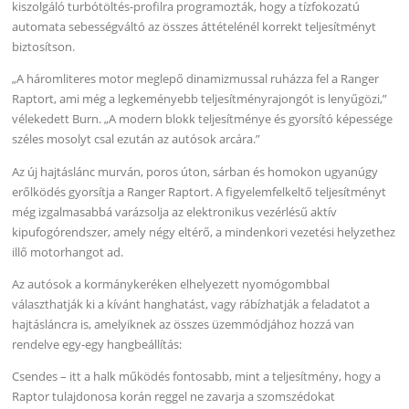
kiszolgáló turbótöltés-profilra programozták, hogy a tízfokozatú
automata sebességváltó az összes áttételénél korrekt teljesítményt
biztosítson.
„A háromliteres motor meglepő dinamizmussal ruházza fel a Ranger
Raptort, ami még a legkeményebb teljesítményrajongót is lenyűgözi,”
vélekedett Burn. „A modern blokk teljesítménye és gyorsító képessége
széles mosolyt csal ezután az autósok arcára.”
Az új hajtáslánc murván, poros úton, sárban és homokon ugyanúgy
erőlködés gyorsítja a Ranger Raptort. A figyelemfelkeltő teljesítményt
még izgalmasabbá varázsolja az elektronikus vezérlésű aktív
kipufogórendszer, amely négy eltérő, a mindenkori vezetési helyzethez
illő motorhangot ad.
Az autósok a kormánykeréken elhelyezett nyomógombbal
választhatják ki a kívánt hanghatást, vagy rábízhatják a feladatot a
hajtásláncra is, amelyiknek az összes üzemmódjához hozzá van
rendelve egy-egy hangbeállítás:
Csendes – itt a halk működés fontosabb, mint a teljesítmény, hogy a
Raptor tulajdonosa korán reggel ne zavarja a szomszédokat