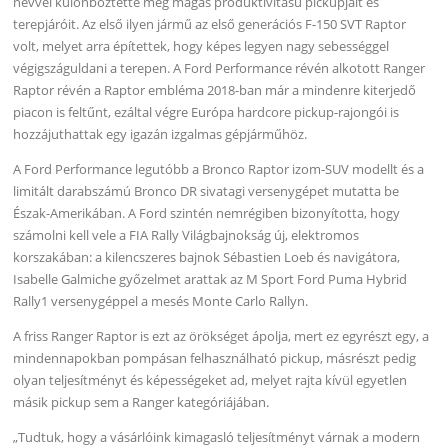
névvel különböztette meg magas produktivitású pickupjait és
terepjáróit. Az első ilyen jármű az első generációs F-150 SVT Raptor
volt, melyet arra építettek, hogy képes legyen nagy sebességgel
végigszáguldani a terepen. A Ford Performance révén alkotott Ranger
Raptor révén a Raptor embléma 2018-ban már a mindenre kiterjedő
piacon is feltűnt, ezáltal végre Európa hardcore pickup-rajongói is
hozzájuthattak egy igazán izgalmas gépjárműhöz.
A Ford Performance legutóbb a Bronco Raptor izom-SUV modellt és a
limitált darabszámú Bronco DR sivatagi versenygépet mutatta be
Észak-Amerikában. A Ford szintén nemrégiben bizonyította, hogy
számolni kell vele a FIA Rally Világbajnokság új, elektromos
korszakában: a kilencszeres bajnok Sébastien Loeb és navigátora,
Isabelle Galmiche győzelmet arattak az M Sport Ford Puma Hybrid
Rally1 versenygéppel a mesés Monte Carlo Rallyn.
A friss Ranger Raptor is ezt az örökséget ápolja, mert ez egyrészt egy, a
mindennapokban pompásan felhasználható pickup, másrészt pedig
olyan teljesítményt és képességeket ad, melyet rajta kívül egyetlen
másik pickup sem a Ranger kategóriájában.
„Tudtuk, hogy a vásárlóink kimagasló teljesítményt várnak a modern