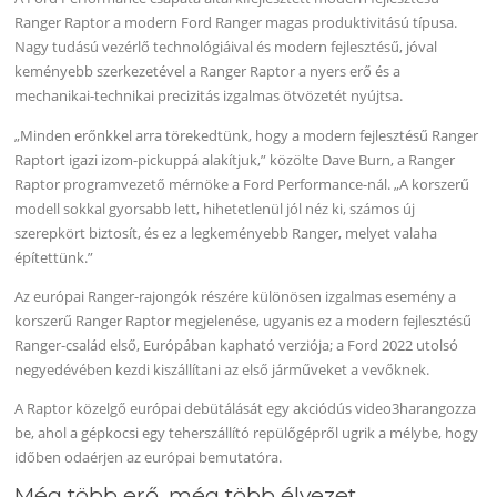
Ranger Raptor a modern Ford Ranger magas produktivitású típusa.
Nagy tudású vezérlő technológiáival és modern fejlesztésű, jóval
keményebb szerkezetével a Ranger Raptor a nyers erő és a
mechanikai-technikai precizitás izgalmas ötvözetét nyújtsa.
„Minden erőnkkel arra törekedtünk, hogy a modern fejlesztésű Ranger
Raptort igazi izom-pickuppá alakítjuk,” közölte Dave Burn, a Ranger
Raptor programvezető mérnöke a Ford Performance-nál. „A korszerű
modell sokkal gyorsabb lett, hihetetlenül jól néz ki, számos új
szerepkört biztosít, és ez a legkeményebb Ranger, melyet valaha
építettünk.”
Az európai Ranger-rajongók részére különösen izgalmas esemény a
korszerű Ranger Raptor megjelenése, ugyanis ez a modern fejlesztésű
Ranger-család első, Európában kapható verziója; a Ford 2022 utolsó
negyedévében kezdi kiszállítani az első járműveket a vevőknek.
A Raptor közelgő európai debütálását egy akciódús video3harangozza
be, ahol a gépkocsi egy teherszállító repülőgépről ugrik a mélybe, hogy
időben odaérjen az európai bemutatóra.
Még több erő, még több élvezet