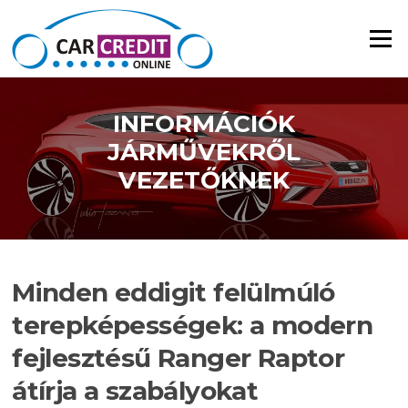
Ugrás a tartalomra
Menü
INFORMÁCIÓK
JÁRMŰVEKRŐL
VEZETŐKNEK
Minden eddigit felülmúló
terepképességek: a modern
fejlesztésű Ranger Raptor
átírja a szabályokat