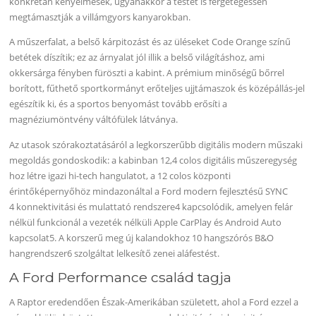
konkrétan kényelmesek, ugyanakkor a testet is fergetegessen
megtámasztják a villámgyors kanyarokban.
A műszerfalat, a belső kárpitozást és az üléseket Code Orange színű
betétek díszítik; ez az árnyalat jól illik a belső világításhoz, ami
okkersárga fényben füröszti a kabint. A prémium minőségű bőrrel
borított, fűthető sportkormányt erőteljes ujjtámaszok és középállás-jel
egészítik ki, és a sportos benyomást tovább erősíti a
magnéziumöntvény váltófülek látványa.
Az utasok szórakoztatásáról a legkorszerűbb digitális modern műszaki
megoldás gondoskodik: a kabinban 12,4 colos digitális műszeregység
hoz létre igazi hi-tech hangulatot, a 12 colos központi
érintőképernyőhöz mindazonáltal a Ford modern fejlesztésű SYNC
4 konnektivitási és mulattató rendszere4 kapcsolódik, amelyen felár
nélkül funkcionál a vezeték nélküli Apple CarPlay és Android Auto
kapcsolat5. A korszerű meg új kalandokhoz 10 hangszórós B&O
hangrendszer6 szolgáltat lelkesítő zenei aláfestést.
A Ford Performance család tagja
A Raptor eredendően Észak-Amerikában született, ahol a Ford ezzel a