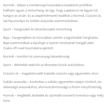
Normál – ebben a mindennapi használatra kialakított profilban
hallható ugyan a motorhang, de úgy, hogy a gépkocsi ne legyen túl
hangos az utcán. Ez az alapértelmezett beállítás a Normál, Csúszós út,
Sár/Nyomvályú és Sziklán araszolás üzemmódokban
Sport – hangosabb és dinamikusabb motorhang
Baja – hangerejében és tónusában szintén a legütősebb hanghatás;
Baja üzemmódban a kipufogó a nyitott rendszerek hangját idézi.
Csakis off-road használatra ajánlott.
Normál – komfort és üzemanyag-takarékosság
Sport – élénkebb reakciók az élvezetes közúti autózáshoz
Csúszós út – magabiztosabb haladás csúszós vagy egyenetlen úton
Sziklán araszolás – konkrétan a sziklás, egyenetlen talajon történő, kis
sebességű araszoláshoz, ahol kulcsfontosságú a finom irányíthatóság
Homok – megfelelő áttételek és optimális vonóerő homokra vagy mély
hóra