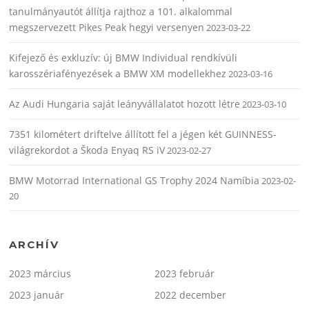
tanulmányautót állítja rajthoz a 101. alkalommal
megszervezett Pikes Peak hegyi versenyen
2023-03-22
Kifejező és exkluzív: új BMW Individual rendkívüli
karosszériafényezések a BMW XM modellekhez
2023-03-16
Az Audi Hungaria saját leányvállalatot hozott létre
2023-03-10
7351 kilométert driftelve állított fel a jégen két GUINNESS-
világrekordot a Škoda Enyaq RS iV
2023-02-27
BMW Motorrad International GS Trophy 2024 Namíbia
2023-02-
20
ARCHÍV
2023 március
2023 február
2023 január
2022 december