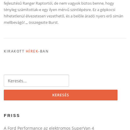
fejlesztésű Ranger Raptortól, de nem vagyok biztos benne, hogy
tényleg számítottak-e egy ilyen mérvű szintlépésre. Ez a gépkocsi
hihetetlenül élvezetesen vezethető, és a belőle áradó nyers erő simán
mellbevágó! „, összegezte Burst.
KIRAKOTT
HÍREK
-BAN
Keresés:
FRISS
A Ford Performance az elektromos SuperVan 4