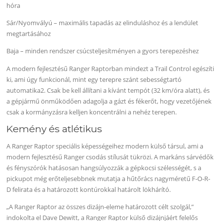
hóra
Sár/Nyomvályú – maximális tapadás az elinduláshoz és a lendület
megtartásához
Baja – minden rendszer csúcsteljesítményen a gyors terepezéshez
A modern fejlesztésű Ranger Raptorban mindezt a Trail Control egészíti
ki, ami úgy funkcionál, mint egy terepre szánt sebességtartó
automatika2. Csak be kell állítani a kívánt tempót (32 km/óra alatt), és
a gépjármű önműködően adagolja a gázt és fékerőt, hogy vezetőjének
csak a kormányzásra kelljen koncentrálni a nehéz terepen.
Kemény és atlétikus
A Ranger Raptor speciális képességeihez modern külső társul, ami a
modern fejlesztésű Ranger csodás stílusát tükrözi. A markáns sárvédők
és fényszórók hatásosan hangsúlyozzák a gépkocsi szélességét, s a
pickupot még erőteljesebbnek mutatja a hűtőrács nagyméretű F-O-R-
D felirata és a határozott kontúrokkal határolt lökhárító.
„A Ranger Raptor az összes dizájn-eleme határozott célt szolgál,”
indokolta el Dave Dewitt, a Ranger Raptor külső dizájnjáért felelős