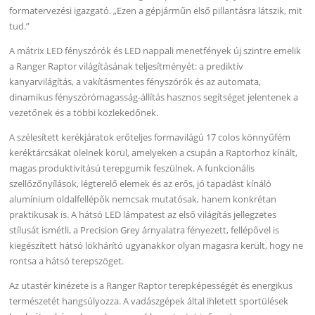
formatervezési igazgató. „Ezen a gépjárműn első pillantásra látszik, mit
tud.”
A mátrix LED fényszórók és LED nappali menetfények új szintre emelik
a Ranger Raptor világításának teljesítményét: a prediktív
kanyarvilágítás, a vakításmentes fényszórók és az automata,
dinamikus fényszórómagasság-állítás hasznos segítséget jelentenek a
vezetőnek és a többi közlekedőnek.
A szélesített kerékjáratok erőteljes formavilágú 17 colos könnyűfém
keréktárcsákat ölelnek körül, amelyeken a csupán a Raptorhoz kínált,
magas produktivitású terepgumik feszülnek. A funkcionális
szellőzőnyílások, légterelő elemek és az erős, jó tapadást kínáló
alumínium oldalfellépők nemcsak mutatósak, hanem konkrétan
praktikusak is. A hátsó LED lámpatest az első világítás jellegzetes
stílusát ismétli, a Precision Grey árnyalatra fényezett, fellépővel is
kiegészített hátsó lökhárító ugyanakkor olyan magasra került, hogy ne
rontsa a hátsó terepszöget.
Az utastér kinézete is a Ranger Raptor terepképességét és energikus
természetét hangsúlyozza. A vadászgépek által ihletett sportülések