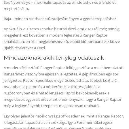
Sár/Nyomvályú – maximális tapadás az elinduláshoz és a lendület
megtartásához
Baja – minden rendszer csúcsteljesítményen a gyors terepezéshez
Az aktuális 2,0 literes EcoBlue biturbó dízel, ami 2023-tól még mindig
megjelenik ezt követően a modern fejlesztésű Ranger Raptor
kínálatában; erről a megjelenéshez közelebbi időpontban tesz közzé
újabb részleteket a Ford.
Mindazoknak, akik tényleg odateszik
A modern fejlesztésű Ranger Raptor felfüggesztése a most bemutatott
Rangeréhez viszonyítva egészen jellegzetes. A gépjárműben egy sor
jellegzetes, Raptor-specifikus megerősítés látható, többek közt a C-
oszlopban, a platón és a pótkeréknél, a felütésgátlónál, a
rugótoronyban és a hátsó lengéscsillapító bekötésénél; ezek a
megoldások egyesült erővel azt eredményezik, hogy a Ranger Raptor
még a legkeményebb terepen is magabiztosan uralható.
Egy olyan jelentős hatékonyságú off-roadernek, mint a Ranger Raptor,
kifogástalan tapadásra van szüksége, így a Ford mérnökei egész
egészében átalakították a futóművet. Korszerű, erős, csakhogy