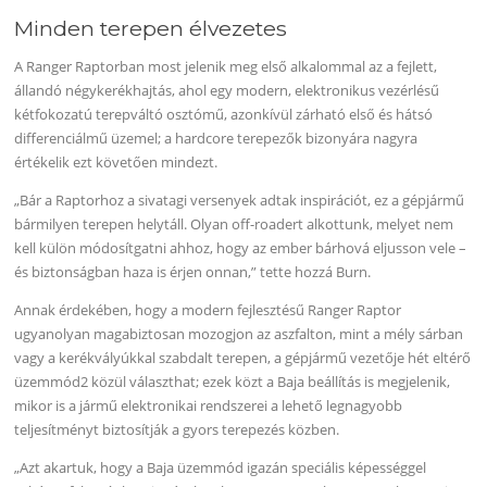
Minden terepen élvezetes
A Ranger Raptorban most jelenik meg első alkalommal az a fejlett,
állandó négykerékhajtás, ahol egy modern, elektronikus vezérlésű
kétfokozatú terepváltó osztómű, azonkívül zárható első és hátsó
differenciálmű üzemel; a hardcore terepezők bizonyára nagyra
értékelik ezt követően mindezt.
„Bár a Raptorhoz a sivatagi versenyek adtak inspirációt, ez a gépjármű
bármilyen terepen helytáll. Olyan off-roadert alkottunk, melyet nem
kell külön módosítgatni ahhoz, hogy az ember bárhová eljusson vele –
és biztonságban haza is érjen onnan,” tette hozzá Burn.
Annak érdekében, hogy a modern fejlesztésű Ranger Raptor
ugyanolyan magabiztosan mozogjon az aszfalton, mint a mély sárban
vagy a kerékvályúkkal szabdalt terepen, a gépjármű vezetője hét eltérő
üzemmód2 közül választhat; ezek közt a Baja beállítás is megjelenik,
mikor is a jármű elektronikai rendszerei a lehető legnagyobb
teljesítményt biztosítják a gyors terepezés közben.
„Azt akartuk, hogy a Baja üzemmód igazán speciális képességgel