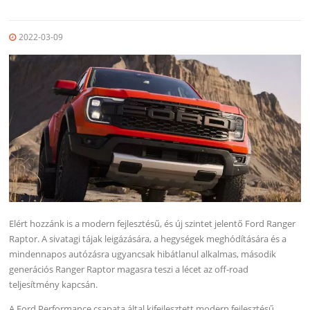
2022-03-09
Elért hozzánk is a modern fejlesztésű, és új szintet jelentő Ford Ranger
Raptor. A sivatagi tájak leigázására, a hegységek meghódítására és a
mindennapos autózásra ugyancsak hibátlanul alkalmas, második
generációs Ranger Raptor magasra teszi a lécet az off-road
teljesítmény kapcsán.
A Ford Performance csapata által kifejlesztett modern fejlesztésű