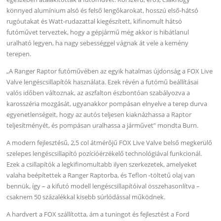
könnyed alumínium alsó és felső lengőkarokat, hosszú első-hátsó
rugóutakat és Watt-rudazattal kiegészített, kifinomult hátsó
futóművet terveztek, hogy a gépjármű még akkor is hibátlanul
uralható legyen, ha nagy sebességgel vágnak át vele a kemény
terepen.
„A Ranger Raptor futóművében az egyik hatalmas újdonság a FOX Live
Valve lengéscsillapítók használata. Ezek révén a futómű beállításai
valós időben változnak, az aszfalton észbontóan szabályozva a
karosszéria mozgását, ugyanakkor pompásan elnyelve a terep durva
egyenetlenségeit, hogy az autós teljesen kiaknázhassa a Raptor
teljesítményét, és pompásan uralhassa a járművet” mondta Burn.
A modern fejlesztésű, 2,5 col átmérőjű FOX Live Valve belső megkerülő
szelepes lengéscsillapító pozícióérzékelő technológiával funkcionál.
Ezek a csillapítók a legkifinomultabb ilyen szerkezetek, amelyeket
valaha beépítettek a Ranger Raptorba, és Teflon -töltetű olaj van
bennük, így – a kifutó modell lengéscsillapítóival összehasonlítva –
csaknem 50 százalékkal kisebb súrlódással működnek.
A hardvert a FOX szállította, ám a tuningot és fejlesztést a Ford