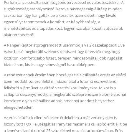
Performance csinálta számítógépes tervezéssel és valós tesztekkel. A
rugófeszesség-szabályozástól kezdve hasmagasság-állításig minden
szektorban úgy hangolták be a készülék üzemelését, hogy kiváló
egyensúlyt teremtsenek a komfort, az irányíthatóság, a
menetstabilitás és a tapadás közt, legyen szó akár közúti autózásról,
akár terepezésről.
A Ranger Raptor átprogramozott üzemmódjaival2 összekapcsolt Live
Valve belső megkerülő szelepes rendszert úgy tervezték meg, hogy
közúton komfortosabb futást, terepen mindazonáltal jobb rugózást
biztosítson, kis és nagy sebességnél hasonlóképpen.
A rendszer ennek értelmében hozzáigazítja a csillapítás erejét az eltérő
üzemmódokhoz, ezenfelül mindazonáltal a futómű észrevétlenül
felkészíti a járművet az eltérő vezetési körülményekre. Mikor is a
csillapító összenyomódik, a megkerülő szeleprendszer különféle zónái
korrekten olyan ellenállást adnak, amennyi az adott helyzethez
elengedhetetlen.
Az erős felütések elleni védelem érdekében a már versenyeken is
bizonyított FOX Felütésgátlás Irányítás maximális csillapító erőt állít be
a lengéscsillapító utolsó 25 százaléknyi mozgástartományában. Erős