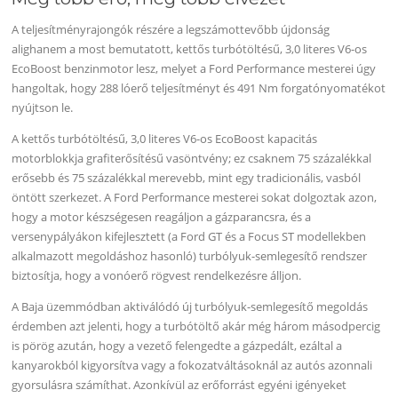
A teljesítményrajongók részére a legszámottevőbb újdonság
alighanem a most bemutatott, kettős turbótöltésű, 3,0 literes V6-os
EcoBoost benzinmotor lesz, melyet a Ford Performance mesterei úgy
hangoltak, hogy 288 lóerő teljesítményt és 491 Nm forgatónyomatékot
nyújtson le.
A kettős turbótöltésű, 3,0 literes V6-os EcoBoost kapacitás
motorblokkja grafiterősítésű vasöntvény; ez csaknem 75 százalékkal
erősebb és 75 százalékkal merevebb, mint egy tradicionális, vasból
öntött szerkezet. A Ford Performance mesterei sokat dolgoztak azon,
hogy a motor készségesen reagáljon a gázparancsra, és a
versenypályákon kifejlesztett (a Ford GT és a Focus ST modellekben
alkalmazott megoldáshoz hasonló) turbólyuk-semlegesítő rendszer
biztosítja, hogy a vonóerő rögvest rendelkezésre álljon.
A Baja üzemmódban aktiválódó új turbólyuk-semlegesítő megoldás
érdemben azt jelenti, hogy a turbótöltő akár még három másodpercig
is pörög azután, hogy a vezető felengedte a gázpedált, ezáltal a
kanyarokból kigyorsítva vagy a fokozatváltásoknál az autós azonnali
gyorsulásra számíthat. Azonkívül az erőforrást egyéni igényeket