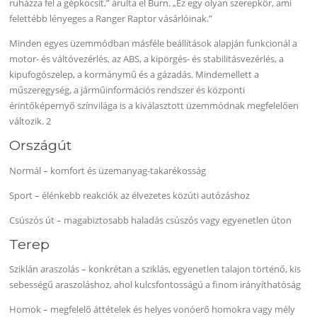
ruházza fel a gépkocsit,” árulta el Burn. „Ez egy olyan szerepkör, ami
felettébb lényeges a Ranger Raptor vásárlóinak.”
Minden egyes üzemmódban másféle beállítások alapján funkcionál a
motor- és váltóvezérlés, az ABS, a kipörgés- és stabilitásvezérlés, a
kipufogószelep, a kormánymű és a gázadás. Mindemellett a
műszeregység, a járműinformációs rendszer és központi
érintőképernyő színvilága is a kiválasztott üzemmódnak megfelelően
változik. 2
Országút
Normál – komfort és üzemanyag-takarékosság
Sport – élénkebb reakciók az élvezetes közúti autózáshoz
Csúszós út – magabiztosabb haladás csúszós vagy egyenetlen úton
Terep
Sziklán araszolás – konkrétan a sziklás, egyenetlen talajon történő, kis
sebességű araszoláshoz, ahol kulcsfontosságú a finom irányíthatóság
Homok – megfelelő áttételek és helyes vonóerő homokra vagy mély