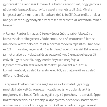
gyorsításkor a rendszer kimerevíti a hátsó csillapítókat, hogy gátolja a
gépjármű ‘leguggolását’, javítva ezzel a menetstabilitást. Mivel a
lengéscsillapítók minden pillanatban ideális beállítással működnek, a
Ranger Raptor ugyanolyan élvezetesen vezethető az aszfalton, mint a
terepen.
A Ranger Raptor kimagasló terepképességét tovább fokozzák a
kocsitest alatt elhelyezett védőelemek. Az első motorvédő lemez
majdnem kétszer akkora, mint a normál modern fejlesztésű Rangeré,
és 2,3 mm vastag, nagy szakítószilárdságú acélból készül. Ezt a lemezt
(a motor alsó burkolatával és az osztómű védőlemezével egyesült
erővel) úgy tervezték, hogy eredményesen megóvja a
legszámottevőbb szerkezeti elemeket, példaként a hűtőt, a
kormányművet, az első keresztmerevítőt, az olajteknőt és az első
differenciálművet.
Terepezés közben hasznos segítség az elöl és hátul ugyanúgy
megtalálható kettős vonószem-csatlakozás. A dupla kialakítás
megkönnyíti a hozzáférést az egyik rögzítő ponthoz, ha a másik éppen
hozzáférhetetlen, és biztosítja a kipányvázó hevederek használatát,
amikor mély homokból vagy sárból kell kiszabadítani a gépjárműt.