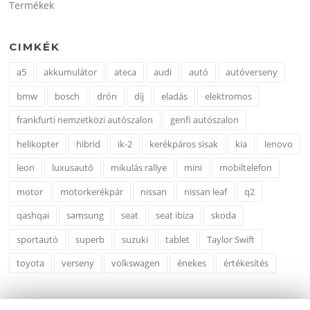
Termékek
CIMKÉK
a5
akkumulátor
ateca
audi
autó
autóverseny
bmw
bosch
drón
díj
eladás
elektromos
frankfurti nemzetközi autószalon
genfi autószalon
helikopter
hibrid
ik-2
kerékpáros sisak
kia
lenovo
leon
luxusautó
mikulás rallye
mini
mobiltelefon
motor
motorkerékpár
nissan
nissan leaf
q2
qashqai
samsung
seat
seat ibiza
skoda
sportautó
superb
suzuki
tablet
Taylor Swift
toyota
verseny
volkswagen
énekes
értékesítés