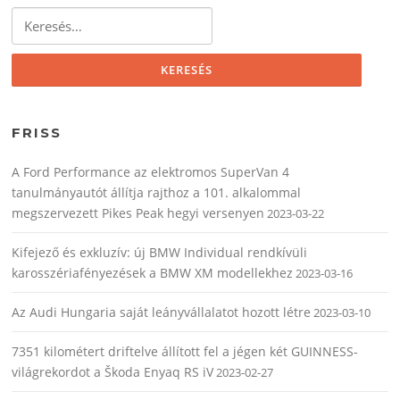
Keresés:
FRISS
A Ford Performance az elektromos SuperVan 4
tanulmányautót állítja rajthoz a 101. alkalommal
megszervezett Pikes Peak hegyi versenyen
2023-03-22
Kifejező és exkluzív: új BMW Individual rendkívüli
karosszériafényezések a BMW XM modellekhez
2023-03-16
Az Audi Hungaria saját leányvállalatot hozott létre
2023-03-10
7351 kilométert driftelve állított fel a jégen két GUINNESS-
világrekordot a Škoda Enyaq RS iV
2023-02-27