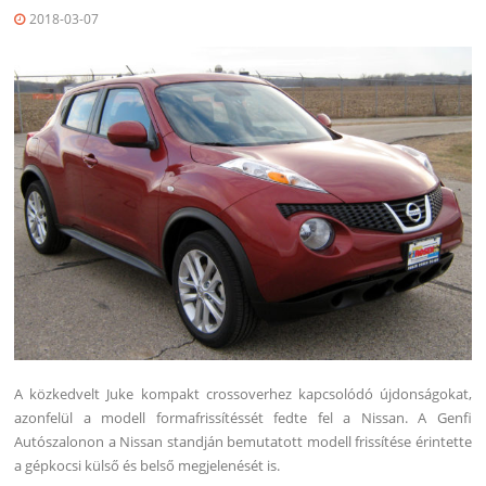
2018-03-07
A közkedvelt Juke kompakt crossoverhez kapcsolódó újdonságokat,
azonfelül a modell formafrissítéssét fedte fel a Nissan. A Genfi
Autószalonon a Nissan standján bemutatott modell frissítése érintette
a gépkocsi külső és belső megjelenését is.