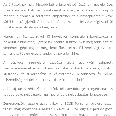
Az újításoknak hála frissebb lett a Juke elülső részének megjelenése.
Ezek közé sorolható az összetéveszthetetlen, sötét króm színű új V-
motion hűtőrács, a sötétített lámpatestek és a visszapillantó tükrök
sötétített irányjelzői. A ledes ködlámpa Acenta felszereltségi szinttől
most már az alapfelszereltség része.
Három új, 16, azonkívül 18 hüvelykes könnyűfém keréktárcsa is
bekerült a kínálatba, ugyancsak Acenta szinttől. Akik még több dizájnt
vinnének gépkocsijuk megjelenésébe, Tekna felszereltségi szinten
színes díszítőelemeket is rendelhetnek a felnikhez.
A gépkocsi személyre szabása alatt azonkívül színezett
karosszériaelemek – köztük első és hátsó lökhárítóbetétek –, oldalsó
küszöbök és tükörborítás is választhatók. N-connecta és Tekna
felszereltségi szinteken mindez extraként rendelhető.
A két új karosszériaszínnel – élénk kék, továbbá gesztenyebarna – is
tovább bővülnek a gépjármű megrendelőinek választási lehetőségei.
Zenerajongók részére ugyanakkor a BOSE Personal audiorendszer
teheti még vonzóbbá a Nissan Juke-ot. A BOSE digitális jelfeldolgozó
rendszerének, ezenfelül az összesen hat darab magas hatékonyságú