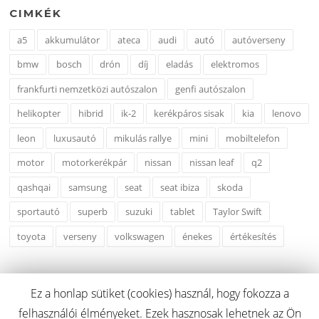
CIMKÉK
a5
akkumulátor
ateca
audi
autó
autóverseny
bmw
bosch
drón
díj
eladás
elektromos
frankfurti nemzetközi autószalon
genfi autószalon
helikopter
hibrid
ik-2
kerékpáros sisak
kia
lenovo
leon
luxusautó
mikulás rallye
mini
mobiltelefon
motor
motorkerékpár
nissan
nissan leaf
q2
qashqai
samsung
seat
seat ibiza
skoda
sportautó
superb
suzuki
tablet
Taylor Swift
toyota
verseny
volkswagen
énekes
értékesítés
Ez a honlap sütiket (cookies) használ, hogy fokozza a
felhasználói élményeket. Ezek hasznosak lehetnek az Ön