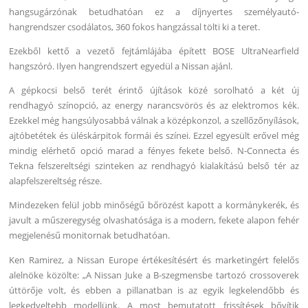
hangsugárzónak betudhatóan ez a díjnyertes személyautó-
hangrendszer csodálatos, 360 fokos hangzással tölti ki a teret.
Ezekből kettő a vezető fejtámlájába épített BOSE UltraNearfield
hangszóró. Ilyen hangrendszert egyedül a Nissan ajánl.
A gépkocsi belső terét érintő újítások közé sorolható a két új
rendhagyó színopció, az energy narancsvörös és az elektromos kék.
Ezekkel még hangsúlyosabbá válnak a középkonzol, a szellőzőnyílások,
ajtóbetétek és üléskárpitok formái és színei. Ezzel egyesült erővel még
mindig elérhető opció marad a fényes fekete belső. N-Connecta és
Tekna felszereltségi szinteken az rendhagyó kialakítású belső tér az
alapfelszereltség része.
Mindezeken felül jobb minőségű bőrözést kapott a kormánykerék, és
javult a műszeregység olvashatósága is a modern, fekete alapon fehér
megjelenésű monitornak betudhatóan.
Ken Ramirez, a Nissan Europe értékesítésért és marketingért felelős
alelnöke közölte: „A Nissan Juke a B-szegmensbe tartozó crossoverek
úttörője volt, és ebben a pillanatban is az egyik legkelendőbb és
legkedveltebb modellünk. A most bemutatott frissítések bővítik