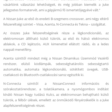
vásárlóink választási lehetőségeit, és még jobban kiemelik a Juke
jellegzetes formatervét, ami a gépjármű fő ismertetőjegyévé vált.”
A Nissan Juke az első és eredeti B-szegmens crossover, ami négy eltérő
felszereltségi szintet – Visia, Acenta, N-Connecta és Tekna – szolgáltat.
Az összes Juke felszereltségének része a légkondicionáló, az
elektromosan állítható külső tükrök, az első és hátsó elektromos
ablakok, a CD lejátszós, AUX kimenettel ellátott rádió, és a ledes
nappali menetfény.
Acenta szinttől mindezt még a Nissan Dinamikus Üzemmód Vezérlő
rendszer, elülső ködlámpák, sebességhatárolós sebességtartó
automatika, automata légkondicionáló, sötétített üvegek, USB-
csatlakozó és Bluetooth-csatlakozási sansz egészítik ki.
N-Connecta szinttől a NissanConnect információs és
szórakoztatórendszer, a tolatókamera, a nyomógombos indítást
kínáló Nissan Nagy tudású Kulcs, az elektromosan behajtható külső
tükrök, a félbőr ülések, emellett az önműködő fényérzékelők is a Juke
alapfelszereltségének részei.