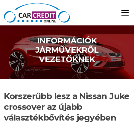
Ugrás a tartalomra
Menü
INFORMÁCIÓK
JÁRMŰVEKRŐL
VEZETŐKNEK
Korszerűbb lesz a Nissan Juke
crossover az újabb
választékbővítés jegyében