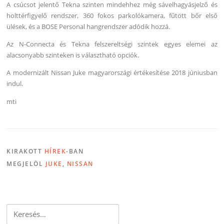
A csúcsot jelentő Tekna szinten mindehhez még sávelhagyásjelző és
holttérfigyelő rendszer, 360 fokos parkolókamera, fűtött bőr első
ülések, és a BOSE Personal hangrendszer adódik hozzá.
Az N-Connecta és Tekna felszereltségi szintek egyes elemei az
alacsonyabb szinteken is választható opciók.
A modernizált Nissan Juke magyarországi értékesítése 2018 júniusban
indul.
mti
KIRAKOTT
HÍREK
-BAN
MEGJELÖL
JUKE
,
NISSAN
Keresés: