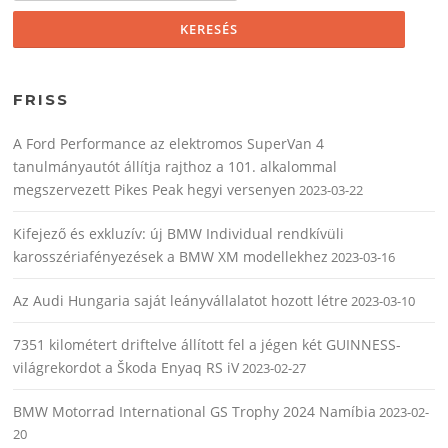
FRISS
A Ford Performance az elektromos SuperVan 4
tanulmányautót állítja rajthoz a 101. alkalommal
megszervezett Pikes Peak hegyi versenyen
2023-03-22
Kifejező és exkluzív: új BMW Individual rendkívüli
karosszériafényezések a BMW XM modellekhez
2023-03-16
Az Audi Hungaria saját leányvállalatot hozott létre
2023-03-10
7351 kilométert driftelve állított fel a jégen két GUINNESS-
világrekordot a Škoda Enyaq RS iV
2023-02-27
BMW Motorrad International GS Trophy 2024 Namíbia
2023-02-
20