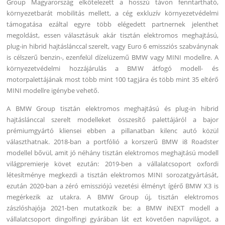
Group Magyarország elkötelezett a hosszú távon fenntartható,
környezetbarát mobilitás mellett, a cég exkluzív környezetvédelmi
támogatása ezáltal egyre több elégedett partnernek jelenthet
megoldást, essen választásuk akár tisztán elektromos meghajtású,
plug-in hibrid hajtáslánccal szerelt, vagy Euro 6 emissziós szabványnak
is célszerű benzin-, ezenfelül dízelüzemű BMW vagy MINI modellre. A
környezetvédelmi hozzájárulás a BMW átfogó modell- és
motorpalettájának most több mint 100 tagjára és több mint 35 eltérő
MINI modellre igénybe vehető.
A BMW Group tisztán elektromos meghajtású és plug-in hibrid
hajtáslánccal szerelt modelleket összesítő palettájáról a bajor
prémiumgyártó kliensei ebben a pillanatban kilenc autó közül
választhatnak. 2018-ban a portfólió a korszerű BMW i8 Roadster
modellel bővül, amit jó néhány tisztán elektromos meghajtású modell
világpremierje követ ezután: 2019-ben a vállalatcsoport oxfordi
létesítménye megkezdi a tisztán elektromos MINI sorozatgyártását,
ezután 2020-ban a zéró emissziójú vezetési élményt ígérő BMW X3 is
megérkezik az utakra. A BMW Group új, tisztán elektromos
zászlóshajója 2021-ben mutatkozik be: a BMW iNEXT modell a
vállalatcsoport dingolfingi gyárában lát ezt követően napvilágot, a