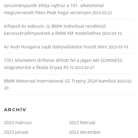
tanulmányautót állítja rajthoz a 101. alkalommal
megszervezett Pikes Peak hegyi versenyen
2023-03-22
Kifejező és exkluzív: új BMW Individual rendkívüli
karosszériafényezések a BMW XM modellekhez
2023-03-16
Az Audi Hungaria saját leányvállalatot hozott létre
2023-03-10
7351 kilométert driftelve állított fel a jégen két GUINNESS-
világrekordot a Škoda Enyaq RS iV
2023-02-27
BMW Motorrad International GS Trophy 2024 Namíbia
2023-02-
20
ARCHÍV
2023 március
2023 február
2023 január
2022 december