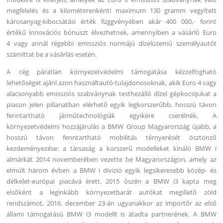
megfelelés és a kilométerenkénti maximum 130 gramm vegyített
károsanyag-kibocsátási érték függvényében akár 400 000,- forint
értékű innovációs bónuszt élvezhetnek, amennyiben a vásárló Euro
4 vagy annál régebbi emissziós normájú dízelüzemű személyautót
számíttat be a vásárlás esetén.
A cég páratlan környezetvédelmi támogatása kézzelfogható
lehetőséget ajánl azon használtautó-tulajdonosoknak, akik Euro 4 vagy
alacsonyabb emissziós szabványnak testhezálló dízel gépkocsijukat a
piacon jelen pillanatban elérhető egyik legkorszerűbb, hosszú távon
fenntartható járműtechnológiák egyikére cserélnék. A
környezetvédelmi hozzájárulás a BMW Group Magyarország újabb, a
hosszú távon fenntartható mobilitás térnyerését ösztönző
kezdeményezése: a társaság a korszerű modelleket kínáló BMW i
almárkát 2014 novemberében vezette be Magyarországon, amely az
elmúlt három évben a BMW i divízió egyik legsikeresebb közép- és
délkelet-európai piacává érett. 2015 őszén a BMW i3 kapta meg
elsőként a leginkább környezetbarát autókat megillető zöld
rendszámot, 2016. december 23-án ugyanakkor az importőr az első
állami támogatású BMW i3 modellt is átadta partnerének. A BMW