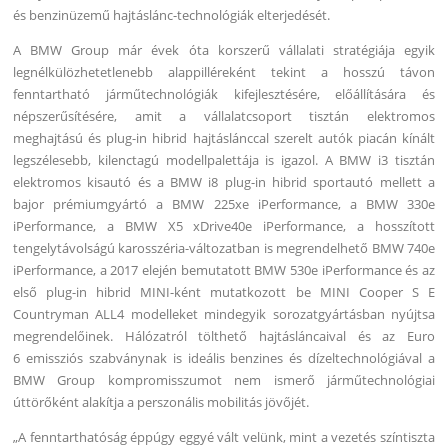
és benzinüzemű hajtáslánc-technológiák elterjedését.
A BMW Group már évek óta korszerű vállalati stratégiája egyik
legnélkülözhetetlenebb alappilléreként tekint a hosszú távon
fenntartható járműtechnológiák kifejlesztésére, előállítására és
népszerűsítésére, amit a vállalatcsoport tisztán elektromos
meghajtású és plug-in hibrid hajtáslánccal szerelt autók piacán kínált
legszélesebb, kilenctagú modellpalettája is igazol. A BMW i3 tisztán
elektromos kisautó és a BMW i8 plug-in hibrid sportautó mellett a
bajor prémiumgyártó a BMW 225xe iPerformance, a BMW 330e
iPerformance, a BMW X5 xDrive40e iPerformance, a hosszított
tengelytávolságú karosszéria-változatban is megrendelhető BMW 740e
iPerformance, a 2017 elején bemutatott BMW 530e iPerformance és az
első plug-in hibrid MINI-ként mutatkozott be MINI Cooper S E
Countryman ALL4 modelleket mindegyik sorozatgyártásban nyújtsa
megrendelőinek. Hálózatról tölthető hajtásláncaival és az Euro
6 emissziós szabványnak is ideális benzines és dízeltechnológiával a
BMW Group kompromisszumot nem ismerő járműtechnológiai
úttörőként alakítja a perszonális mobilitás jövőjét.
„A fenntarthatóság éppúgy eggyé vált velünk, mint a vezetés színtiszta