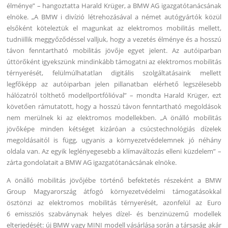
élménye” – hangoztatta Harald Krüger, a BMW AG igazgatótanácsának
elnöke. „A BMW i divízió létrehozásával a német autógyártók közül
elsőként köteleztük el magunkat az elektromos mobilitás mellett,
tudniillik meggyőződéssel valljuk, hogy a vezetés élménye és a hosszú
távon fenntartható mobilitás jövője egyet jelent. Az autóiparban
úttörőként igyekszünk mindinkább támogatni az elektromos mobilitás
térnyerését, felülmúlhatatlan digitális szolgáltatásaink mellett
legfőképp az autóiparban jelen pillanatban elérhető legszélesebb
hálózatról tölthető modellportfólióval” – mondta Harald Krüger, ezt
követően rámutatott, hogy a hosszú távon fenntartható megoldások
nem merülnek ki az elektromos modellekben. „A önálló mobilitás
jövőképe minden kétséget kizáróan a csúcstechnológiás dízelek
megoldásaitól is függ, ugyanis a környezetvédelemnek jó néhány
oldala van. Az egyik leglényegesebb a klímaváltozás elleni küzdelem” –
zárta gondolatait a BMW AG igazgatótanácsának elnöke.
A önálló mobilitás jövőjébe történő befektetés részeként a BMW
Group Magyarország átfogó környezetvédelmi támogatásokkal
ösztönzi az elektromos mobilitás térnyerését, azonfelül az Euro
6 emissziós szabványnak helyes dízel- és benzinüzemű modellek
elterjedését: új BMW vagy MINI modell vásárlása során a társaság akár