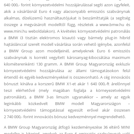
640 000,- forint környezetvédelmi hozzájárulással segíti azon ügyfeleit,
akik a vásárlásnál Euro 4 vagy alacsonyabb emissziós szabványnak
alkalmas, dízelüzemű használtautójukat is beszámíttatják (a segítség
összege a megvásárolt modelltől függ, részletek a www.bmw.hu és
www.mini.hu weboldalakon). A kivételes környezetvédelmi patronálás
a BMW i3 tisztán elektromos kisautó vagy bármely plug-in hibrid
hajtáslánccal szerelt modell vásárlása során vehető igénybe, azonfelül
a BMW Group azon modelljeinél, amelyeknek Euro 6 emissziós
szabványnak is korrekt vegyített károsanyag-kibocsátása maximum
kilométerenkénti 130 gramm. A BMW Group Magyarország exkluzív
környezetvédelmi hozzájárulása az állami támogatásokon felül
értendő és egyéb kedvezményekkel is összevonható. A cég innovációs
bónuszt kínálva a korszerű BMW X1-et akár 1 640 000,-ft árelőnnyel
teszi elérhetővé (mely magában foglalja a körneyezetvédelmi
patronálást), a BMW 3-as limuzin ugyanakkor – amely az egyik
leginkább közkedvelt BMW modell Magyarországon –
környezetvédelmi támogatással egyesült erővel akár összesen
2 740 000,- forint innovációs bónusz kedvezménnyel megrendelhető.
A BMW Group Magyarország átfogó kezdeményezése 36 eltérő MINI
modellre is kiterjed, amelyek az Euro 6 emissziós szabványnak való