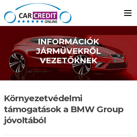
Ugrás a tartalomra
Menü
INFORMÁCIÓK
JÁRMŰVEKRŐL
VEZETŐKNEK
Környezetvédelmi
támogatások a BMW Group
jóvoltából