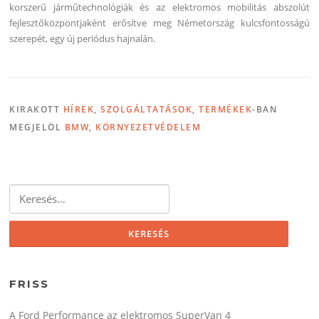
korszerű járműtechnológiák és az elektromos mobilitás abszolút
fejlesztőközpontjaként erősítve meg Németország kulcsfontosságú
szerepét, egy új periódus hajnalán.
KIRAKOTT
HÍREK
,
SZOLGÁLTATÁSOK
,
TERMÉKEK
-BAN
MEGJELÖL
BMW
,
KÖRNYEZETVÉDELEM
Keresés:
FRISS
A Ford Performance az elektromos SuperVan 4