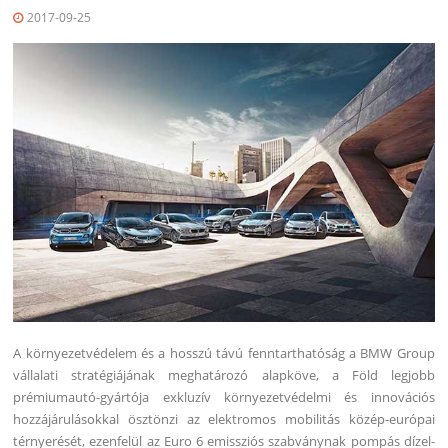
2017-09-25
A környezetvédelem és a hosszú távú fenntarthatóság a BMW Group
vállalati stratégiájának meghatározó alapköve, a Föld legjobb
prémiumautó-gyártója exkluzív környezetvédelmi és innovációs
hozzájárulásokkal ösztönzi az elektromos mobilitás közép-európai
térnyerését, ezenfelül az Euro 6 emissziós szabványnak pompás dízel-