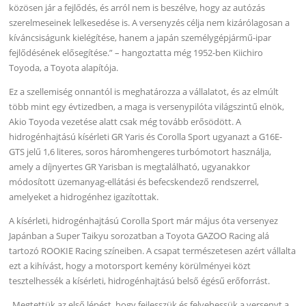
közösen jár a fejlődés, és arról nem is beszélve, hogy az autózás
szerelmeseinek lelkesedése is. A versenyzés célja nem kizárólagosan a
kíváncsiságunk kielégítése, hanem a japán személygépjármű-ipar
fejlődésének elősegítése.” – hangoztatta még 1952-ben Kiichiro
Toyoda, a Toyota alapítója.
Ez a szellemiség onnantól is meghatározza a vállalatot, és az elmúlt
több mint egy évtizedben, a maga is versenypilóta világszintű elnök,
Akio Toyoda vezetése alatt csak még tovább erősödött. A
hidrogénhajtású kísérleti GR Yaris és Corolla Sport ugyanazt a G16E-
GTS jelű 1,6 literes, soros háromhengeres turbómotort használja,
amely a díjnyertes GR Yarisban is megtalálható, ugyanakkor
módosított üzemanyag-ellátási és befecskendező rendszerrel,
amelyeket a hidrogénhez igazítottak.
A kísérleti, hidrogénhajtású Corolla Sport már május óta versenyez
Japánban a Super Taikyu sorozatban a Toyota GAZOO Racing alá
tartozó ROOKIE Racing színeiben. A csapat természetesen azért vállalta
ezt a kihívást, hogy a motorsport kemény körülményei közt
tesztelhessék a kísérleti, hidrogénhajtású belső égésű erőforrást.
„Megtettük az első lépést, hogy fejlesszük és felvehessük a versenyt a