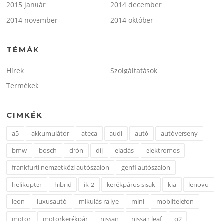
2015 január
2014 december
2014 november
2014 október
TÉMÁK
Hírek
Szolgáltatások
Termékek
CIMKÉK
a5
akkumulátor
ateca
audi
autó
autóverseny
bmw
bosch
drón
díj
eladás
elektromos
frankfurti nemzetközi autószalon
genfi autószalon
helikopter
hibrid
ik-2
kerékpáros sisak
kia
lenovo
leon
luxusautó
mikulás rallye
mini
mobiltelefon
motor
motorkerékpár
nissan
nissan leaf
q2