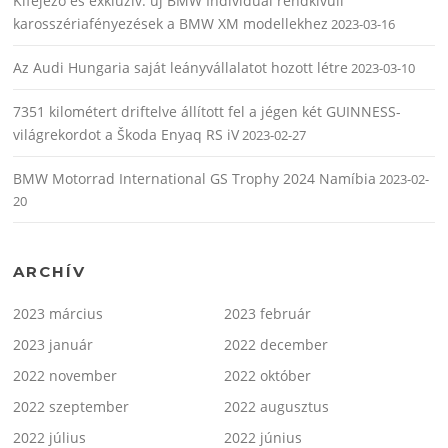
Kifejező és exkluzív: új BMW Individual rendkívüli
karosszériafényezések a BMW XM modellekhez
2023-03-16
Az Audi Hungaria saját leányvállalatot hozott létre
2023-03-10
7351 kilométert driftelve állított fel a jégen két GUINNESS-
világrekordot a Škoda Enyaq RS iV
2023-02-27
BMW Motorrad International GS Trophy 2024 Namíbia
2023-02-
20
ARCHÍV
2023 március
2023 február
2023 január
2022 december
2022 november
2022 október
2022 szeptember
2022 augusztus
2022 július
2022 június