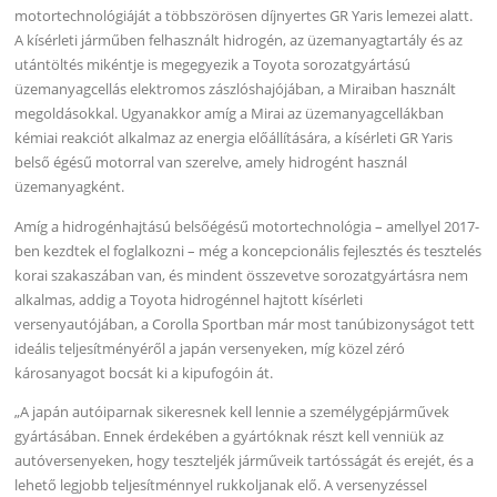
motortechnológiáját a többszörösen díjnyertes GR Yaris lemezei alatt.
A kísérleti járműben felhasznált hidrogén, az üzemanyagtartály és az
utántöltés mikéntje is megegyezik a Toyota sorozatgyártású
üzemanyagcellás elektromos zászlóshajójában, a Miraiban használt
megoldásokkal. Ugyanakkor amíg a Mirai az üzemanyagcellákban
kémiai reakciót alkalmaz az energia előállítására, a kísérleti GR Yaris
belső égésű motorral van szerelve, amely hidrogént használ
üzemanyagként.
Amíg a hidrogénhajtású belsőégésű motortechnológia – amellyel 2017-
ben kezdtek el foglalkozni – még a koncepcionális fejlesztés és tesztelés
korai szakaszában van, és mindent összevetve sorozatgyártásra nem
alkalmas, addig a Toyota hidrogénnel hajtott kísérleti
versenyautójában, a Corolla Sportban már most tanúbizonyságot tett
ideális teljesítményéről a japán versenyeken, míg közel zéró
károsanyagot bocsát ki a kipufogóin át.
„A japán autóiparnak sikeresnek kell lennie a személygépjárművek
gyártásában. Ennek érdekében a gyártóknak részt kell venniük az
autóversenyeken, hogy teszteljék járműveik tartósságát és erejét, és a
lehető legjobb teljesítménnyel rukkoljanak elő. A versenyzéssel