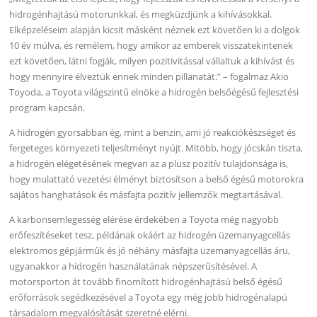
hidrogénhajtású motorunkkal, és megküzdjünk a kihívásokkal.
Elképzeléseim alapján kicsit másként néznek ezt követően ki a dolgok
10 év múlva, és remélem, hogy amikor az emberek visszatekintenek
ezt követően, látni fogják, milyen pozitivitással vállaltuk a kihívást és
hogy mennyire élveztük ennek minden pillanatát.” – fogalmaz Akio
Toyoda, a Toyota világszintű elnöke a hidrogén belsőégésű fejlesztési
program kapcsán.
A hidrogén gyorsabban ég, mint a benzin, ami jó reakciókészséget és
fergeteges környezeti teljesítményt nyújt. Mitöbb, hogy jócskán tiszta,
a hidrogén elégetésének megvan az a plusz pozitív tulajdonsága is,
hogy mulattató vezetési élményt biztosítson a belső égésű motorokra
sajátos hanghatások és másfajta pozitív jellemzők megtartásával.
A karbonsemlegesség elérése érdekében a Toyota még nagyobb
erőfeszítéseket tesz, példának okáért az hidrogén üzemanyagcellás
elektromos gépjárműk és jó néhány másfajta üzemanyagcellás áru,
ugyanakkor a hidrogén használatának népszerűsítésével. A
motorsporton át tovább finomított hidrogénhajtású belső égésű
erőforrások segédkezésével a Toyota egy még jobb hidrogénalapú
társadalom megvalósítását szeretné elérni.