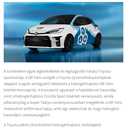
A történelem egyik legkedveltebb és legnagyobb hatású Toyota
sportautója, a GR Yaris szolgált a Toyota új tanulmányautójának
alapjául: a japán autógyártó leleplezte a hidrogénhajtású GR Yaris
kísérleti koncepciót. A koncepció ugyanazt a hajtásláncot használja,
mint a hidrogénhajtású Corolla Sport kísérleti versenyautó, amely
pillanatnyilag a Super Taikyu versenysorozatban megjelenik: a GR Yaris
módosított erőforrása hajtja, amit úgy alakítottak át, hogy hidrogént
használjon üzemanyagként.
A Toyota elénk tárta kísérleti hidrogénhajtású, belsőégésű