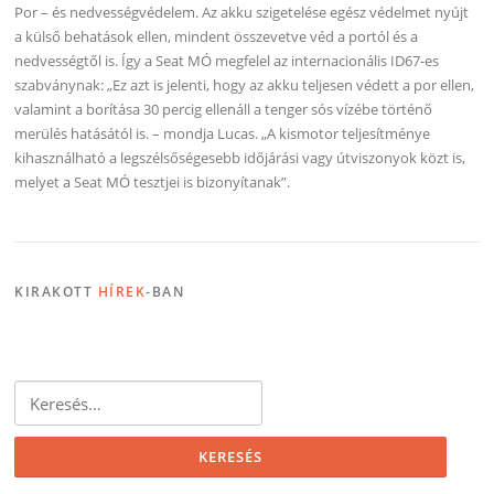
Por – és nedvességvédelem. Az akku szigetelése egész védelmet nyújt
a külső behatások ellen, mindent összevetve véd a portól és a
nedvességtől is. Így a Seat MÓ megfelel az internacionális ID67-es
szabványnak: „Ez azt is jelenti, hogy az akku teljesen védett a por ellen,
valamint a borítása 30 percig ellenáll a tenger sós vízébe történő
merülés hatásától is. – mondja Lucas. „A kismotor teljesítménye
kihasználható a legszélsőségesebb időjárási vagy útviszonyok közt is,
melyet a Seat MÓ tesztjei is bizonyítanak”.
KIRAKOTT
HÍREK
-BAN
Keresés: