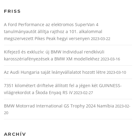
FRISS
A Ford Performance az elektromos SuperVan 4
tanulmányautót állítja rajthoz a 101. alkalommal
megszervezett Pikes Peak hegyi versenyen
2023-03-22
Kifejező és exkluzív: új BMW Individual rendkívüli
karosszériafényezések a BMW XM modellekhez
2023-03-16
Az Audi Hungaria saját leányvállalatot hozott létre
2023-03-10
7351 kilométert driftelve állított fel a jégen két GUINNESS-
világrekordot a Škoda Enyaq RS iV
2023-02-27
BMW Motorrad International GS Trophy 2024 Namíbia
2023-02-
20
ARCHÍV