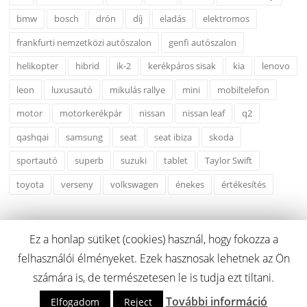
bmw
bosch
drón
díj
eladás
elektromos
frankfurti nemzetközi autószalon
genfi autószalon
helikopter
hibrid
ik-2
kerékpáros sisak
kia
lenovo
leon
luxusautó
mikulás rallye
mini
mobiltelefon
motor
motorkerékpár
nissan
nissan leaf
q2
qashqai
samsung
seat
seat ibiza
skoda
sportautó
superb
suzuki
tablet
Taylor Swift
toyota
verseny
volkswagen
énekes
értékesítés
Ez a honlap sütiket (cookies) használ, hogy fokozza a
felhasználói élményeket. Ezek hasznosak lehetnek az Ön
Copyright © 2026 carcreditonline.hu. Minden Jog Fenntartva.
számára is, de természetesen le is tudja ezt tiltani.
További információ
Screenr parallax theme
által FameThemes
Elfogadom
Reject