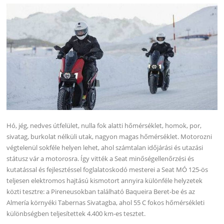
Hó, jég, nedves útfelület, nulla fok alatti hőmérséklet, homok, por,
sivatag, burkolat nélküli utak, nagyon magas hőmérséklet. Motorozni
végtelenül sokféle helyen lehet, ahol számtalan időjárási és utazási
státusz vár a motorosra. Így vitték a Seat minőségellenőrzési és
kutatással és fejlesztéssel foglalatoskodó mesterei a Seat MÓ 125-ös
teljesen elektromos hajtású kismotort annyira különféle helyzetek
közti tesztre: a Pireneusokban található Baqueira Beret-be és az
Almería környéki Tabernas Sivatagba, ahol 55 C fokos hőmérsékleti
különbségben teljesítettek 4.400 km-es tesztet.