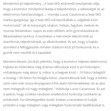
Mindenhol jó teljesítmény. „A Seat MÓ elsőrendű tesztjeinek célja,
hogy a kismotor mindenhol leadja a teljesítményt, a sebességet és az
elektromos hatótávolságot. „- mondja Lucas Casanovas a Seat MÓ
márka igazgatója. Így a Seat MÓ-nál kipróbálták a „végletek közti
motorozást” sík és kanyargós utakon, hóban, fagyban, nedves és
murvás felületeken, napos és esős időben, erős gyorsításokkal és
fékezésekkel tarkítva. A teszteken a mérnökök ellenőrizték az
áramforrás teljesítményét, az alkatrészeket, és azt, hogy a hajtás,
azonfelül a felfüggesztés minden stádium közt jól funkcionál, és a
gumik nem veszítik el a tapadást.
Menetre készen. Jócskán jelentős, hogy a kismotor teljesen elektromos
hajtása és működése még drámai változások közt is jól működjön,
voltaképpen még akkor is, mikor is a hegyek közti – 10 fokos hidegből
a sivatag + 45 fokos forróságba kerül. „Garantálnunk kell, hogy a töltési
szint nem esik vissza lényegesen 0 fok alatti hőmérsékleten, és az aksi
nem melegszik túl nagy melegben.” indokolja Lucas Casanovas. Ez azt
is jelenti, hogy a töltési rendszer önellenőrző funkciója csökkenti az
erőátvitelt, ha túlmelegedést észlel. Ezeken a teszteken ki tudják
próbálni a nagy hidegben vagy melegben funkcionáló beállításokat is.