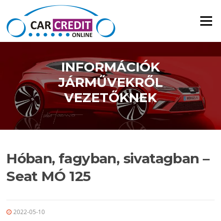
Ugrás a tartalomra
Menü
INFORMÁCIÓK
JÁRMŰVEKRŐL
VEZETŐKNEK
Hóban, fagyban, sivatagban –
Seat MÓ 125
2022-05-10