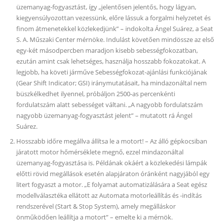
üzemanyag-fogyasztást, így „jelentősen jelentős, hogy lágyan,
kiegyensúlyozottan vezessünk, előre lássuk a forgalmi helyzetet és
finom átmenetekkel közlekedjünk” – indokolta Ángel Suárez, a Seat
S. A. Műszaki Center mérnöke. Indulást követően mindössze az első
egy-két másodpercben maradjon kisebb sebességfokozatban,
ezután amint csak lehetséges, használja hosszabb fokozatokat. A
legjobb, ha követi járműve Sebességfokozat-ajánlási funkciójának
(Gear Shift Indicator; GSI) iránymutatásait, ha mindazonáltal nem
büszkélkedhet ilyennel, próbáljon 2500-as percenkénti
fordulatszám alatt sebességet váltani. „A nagyobb fordulatszám
nagyobb üzemanyag-fogyasztást jelent” – mutatott rá Ángel
Suárez.
Hosszabb időre megállva állítsa le a motort! – Az álló gépkocsiban
járatott motor hőmérséklete megnő, ezzel mindazonáltal
üzemanyag-fogyasztása is. Példának okáért a közlekedési lámpák
előtti rövid megállások esetén alapjáraton óránként nagyjából egy
litert fogyaszt a motor. „E folyamat automatizálására a Seat egész
modellválasztéka ellátott az Automata motorleállítás és -indítás
rendszerével (Start & Stop System), amely megálláskor
önműködően leállítja a motort” – emelte ki a mérnök.