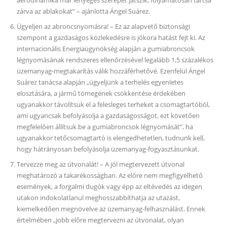
aerodinamika már lényeges szerepet játszik, folyamatosan tartsa
zárva az ablakokat” – ajánlotta Ángel Suárez.
Ügyeljen az abroncsnyomásra! – Ez az alapvető biztonsági
szempont a gazdaságos közlekedésre is jókora hatást fejt ki. Az
internacionális Energiaügynökség alapján a gumiabroncsok
légnyomásának rendszeres ellenőrzésével legalább 1,5 százalékos
üzemanyag-megtakarítás válik hozzáférhetővé. Ezenfelül Ángel
Suárez tanácsa alapján „ügyeljünk a terhelés egyenletes
elosztására, a jármű tömegének csökkentése érdekében
ugyanakkor távolítsuk el a felesleges terheket a csomagtartóból,
ami ugyancsak befolyásolja a gazdaságosságot, ezt követően
megfelelően állítsuk be a gumiabroncsok légnyomását”, ha
ugyanakkor tetőcsomagtartó is elengedhetetlen, tudnunk kell,
hogy hátrányosan befolyásolja üzemanyag-fogyasztásunkat.
Tervezze meg az útvonalát! – A jól megtervezett útvonal
meghatározó a takarékosságban. Az előre nem megfigyelhető
események, a forgalmi dugók vagy épp az eltévedés az idegen
utakon indokolatlanul meghosszabbíthatja az utazást,
kiemelkedően megnövelve az üzemanyag-felhasználást. Ennek
értelmében „jobb előre megtervezni az útvonalat, olyan