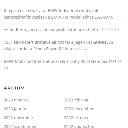
Kifejező és exkluzív: új BMW Individual rendkívüli
karosszériafényezések a BMW XM modellekhez
2023-03-16
Az Audi Hungaria saját leányvállalatot hozott létre
2023-03-10
7351 kilométert driftelve állított fel a jégen két GUINNESS-
világrekordot a Škoda Enyaq RS iV
2023-02-27
BMW Motorrad International GS Trophy 2024 Namíbia
2023-02-
20
ARCHÍV
2023 március
2023 február
2023 január
2022 december
2022 november
2022 október
2022 szeptember
2022 augusztus