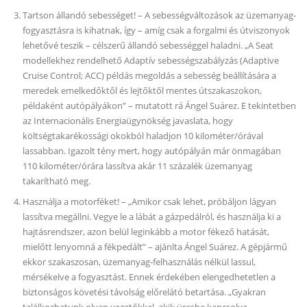
Tartson állandó sebességet! – A sebességváltozások az üzemanyag-
fogyasztásra is kihatnak, így – amíg csak a forgalmi és útviszonyok
lehetővé teszik – célszerű állandó sebességgel haladni. „A Seat
modellekhez rendelhető Adaptív sebességszabályzás (Adaptive
Cruise Control; ACC) példás megoldás a sebesség beállítására a
meredek emelkedőktől és lejtőktől mentes útszakaszokon,
példaként autópályákon” – mutatott rá Ángel Suárez. E tekintetben
az Internacionális Energiaügynökség javaslata, hogy
költségtakarékossági okokból haladjon 10 kilométer/órával
lassabban. Igazolt tény mert, hogy autópályán már önmagában
110 kilométer/órára lassítva akár 11 százalék üzemanyag
takarítható meg.
Használja a motorféket! – „Amikor csak lehet, próbáljon lágyan
lassítva megállni. Vegye le a lábát a gázpedálról, és használja ki a
hajtásrendszer, azon belül leginkább a motor fékező hatását,
mielőtt lenyomná a fékpedált” – ajánlta Ángel Suárez. A gépjármű
ekkor szakaszosan, üzemanyag-felhasználás nélkül lassul,
mérsékelve a fogyasztást. Ennek érdekében elengedhetetlen a
biztonságos követési távolság előrelátó betartása. „Gyakran