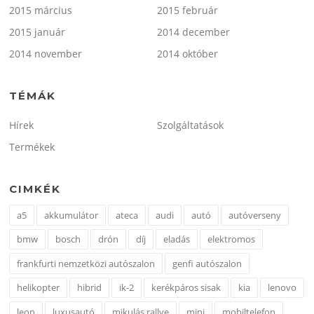
2015 március
2015 február
2015 január
2014 december
2014 november
2014 október
TÉMÁK
Hírek
Szolgáltatások
Termékek
CIMKÉK
a5
akkumulátor
ateca
audi
autó
autóverseny
bmw
bosch
drón
díj
eladás
elektromos
frankfurti nemzetközi autószalon
genfi autószalon
helikopter
hibrid
ik-2
kerékpáros sisak
kia
lenovo
leon
luxusautó
mikulás rallye
mini
mobiltelefon