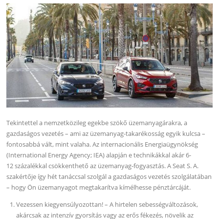
Tekintettel a nemzetközileg egekbe szökő üzemanyagárakra, a
gazdaságos vezetés – ami az üzemanyag-takarékosság egyik kulcsa –
fontosabbá vált, mint valaha. Az internacionális Energiaügynökség
(International Energy Agency; IEA) alapján e technikákkal akár 6-
12 százalékkal csökkenthető az üzemanyag-fogyasztás. A Seat S. A.
szakértője így hét tanáccsal szolgál a gazdaságos vezetés szolgálatában
– hogy Ön üzemanyagot megtakarítva kímélhesse pénztárcáját.
Vezessen kiegyensúlyozottan! – A hirtelen sebességváltozások,
akárcsak az intenzív gyorsítás vagy az erős fékezés, növelik az