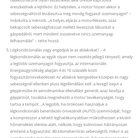
találkozhatunk olyan vezetőkkel, akik üresbe kapcsolva
ereszkednek a lejtőkön. Ez helytelen, a motor hiszen ekkor a
sebességváltóról leválasztva még mindig fogyaszt üzemanyagot” –
indokolta a mérnök. „A helyes eljárás a motorfékezés, azaz
bekapcsolt sebességfokozat mellett levesszük lábunkat a
gázpedálról, mert mindent összevetve nincs üzemanyag-
felhasználás” – tette hozzá.
Légkondicionálás vagy engedjük le az ablakokat? – A
légkondicionálás az egyik olyan nem vezetés-jellegű tényező, amely
a legtöbb üzemanyagot fogyasztja, az internacionális
Energiaügynökség alapján 4 és 10 százalék közti
fogyasztásnövekedéssel. Az ablakok leengedése közepes és nagy
sebességnél ellenben plusz légellenállást kelt: a levegő bejut a
gépjárműbe és aerodinamikai ellenállást generál, azaz lassítja a
gépjárműt, továbbá megnehezíti a motor tevékenységét, hogy
tartsa a tempót. „A legjobb, ha örökösen használjuk a
légkondicionáló berendezés önvezérelt (AUTO) üzemmódját, hogy
a kompresszor a lehető leghatékonyabban működhessen a kívánt
hőmérséklet elérése alatt, nélküle, hogy különösen hátrányosan
érintené a fogyasztást. 80 kilométer/órás sebességtől, mikor is az