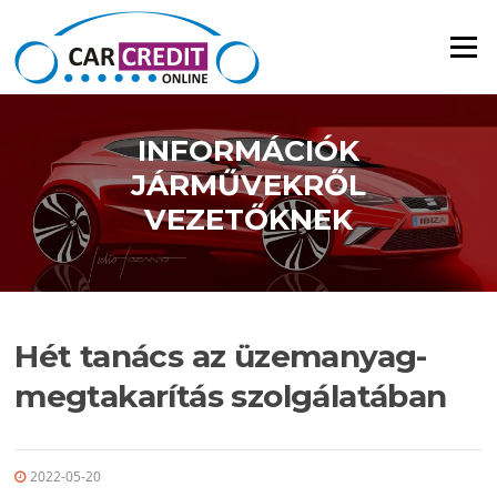
Ugrás a tartalomra
Menü
INFORMÁCIÓK
JÁRMŰVEKRŐL
VEZETŐKNEK
Hét tanács az üzemanyag-
megtakarítás szolgálatában
2022-05-20