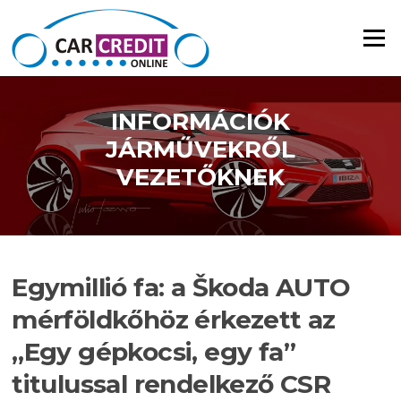
Ugrás a tartalomra
Menü
INFORMÁCIÓK
JÁRMŰVEKRŐL
VEZETŐKNEK
Egymillió fa: a Škoda AUTO
mérföldkőhöz érkezett az
„Egy gépkocsi, egy fa”
titulussal rendelkező CSR