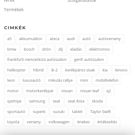
Hírek
Szolgáltatások
Termékek
CIMKÉK
a5
akkumulátor
ateca
audi
autó
autóverseny
bmw
bosch
drón
díj
eladás
elektromos
frankfurti nemzetközi autószalon
genfi autószalon
helikopter
hibrid
ik-2
kerékpáros sisak
kia
lenovo
leon
luxusautó
mikulás rallye
mini
mobiltelefon
motor
motorkerékpár
nissan
nissan leaf
q2
qashqai
samsung
seat
seat ibiza
skoda
sportautó
superb
suzuki
tablet
Taylor Swift
toyota
verseny
volkswagen
énekes
értékesítés