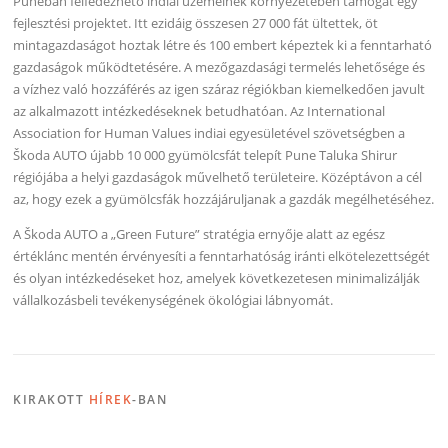
Puneban felfedezhető indiai üzemeinek környezetében támogat egy
fejlesztési projektet. Itt ezidáig összesen 27 000 fát ültettek, öt
mintagazdaságot hoztak létre és 100 embert képeztek ki a fenntarható
gazdaságok működtetésére. A mezőgazdasági termelés lehetősége és
a vízhez való hozzáférés az igen száraz régiókban kiemelkedően javult
az alkalmazott intézkedéseknek betudhatóan. Az International
Association for Human Values indiai egyesületével szövetségben a
Škoda AUTO újabb 10 000 gyümölcsfát telepít Pune Taluka Shirur
régiójába a helyi gazdaságok művelhető területeire. Középtávon a cél
az, hogy ezek a gyümölcsfák hozzájáruljanak a gazdák megélhetéséhez.
A Škoda AUTO a „Green Future” stratégia ernyője alatt az egész
értéklánc mentén érvényesíti a fenntarhatóság iránti elkötelezettségét
és olyan intézkedéseket hoz, amelyek következetesen minimalizálják
vállalkozásbeli tevékenységének ökológiai lábnyomát.
KIRAKOTT
HÍREK
-BAN