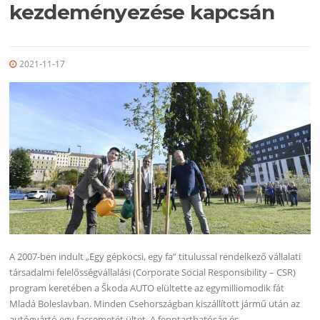
kezdeményezése kapcsán
2021-11-17
A 2007-ben indult „Egy gépkocsi, egy fa” titulussal rendelkező vállalati
társadalmi felelősségvállalási (Corporate Social Responsibility – CSR)
program keretében a Škoda AUTO elültette az egymilliomodik fát
Mladá Boleslavban. Minden Csehországban kiszállított jármű után az
autógyártó egy facsemetét ültet. A fenntarthatóság és