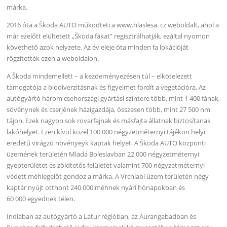
márka.
2016 óta a Škoda AUTO működteti a www.hlaslesa. cz weboldalt, ahol a
már ezelőtt elültetett „Škoda fákat” regisztrálhatják, ezáltal nyomon
követhető azok helyzete. Az év eleje óta minden fa lokációját
rögzítették ezen a weboldalon.
A Škoda mindemellett – a kezdeményezésen túl – elkötelezett
támogatója a biodiverzitásnak és figyelmet fordít a vegetációra. Az
autógyártó három csehországi gyártási színtere több, mint 1 400 fának,
sövénynek és cserjének házigazdája, összesen több, mint 27 500 nm
tájon. Ezek nagyon sok rovarfajnak és másfajta állatnak biztosítanak
lakóhelyet. Ezen kívül közel 100 000 négyzetméternyi tájékon helyi
eredetű virágzó növényeyk kaptak helyet. A Škoda AUTO központi
üzemének területén Mladá Boleslavban 22 000 négyzetméternyi
gyepterületet és zöldtetős felületet valamint 700 négyzetméternyi
védett méhlegelőt gondoz a márka. A Vrchlabí üzem területén négy
kaptár nyújt otthont 240 000 méhnek nyári hónapokban és
60 000 egyednek télen.
Indiában az autógyártó a Latur régióban, az Aurangabadban és