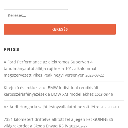
Keresés:
FRISS
A Ford Performance az elektromos SuperVan 4
tanulmányautót állítja rajthoz a 101. alkalommal
megszervezett Pikes Peak hegyi versenyen
2023-03-22
Kifejező és exkluzív: új BMW Individual rendkívüli
karosszériafényezések a BMW XM modellekhez
2023-03-16
Az Audi Hungaria saját leányvállalatot hozott létre
2023-03-10
7351 kilométert driftelve állított fel a jégen két GUINNESS-
világrekordot a Škoda Enyaq RS iV
2023-02-27