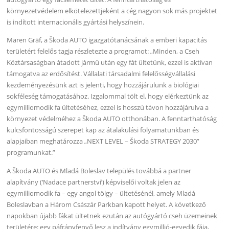
környezetvédelem elkötelezettjeként a cég nagyon sok más projektet
is indított internacionális gyártási helyszínein.
Maren Gräf, a Škoda AUTO igazgatótanácsának a emberi kapacitás
területért felelős tagja részletezte a programot: „Minden, a Cseh
Köztársaságban átadott jármű után egy fát ültetünk, ezzel is aktívan
támogatva az erdősítést. Vállalati társadalmi felelősségvállalási
kezdeményezésünk azt is jelenti, hogy hozzájárulunk a biológiai
sokféleség támogatásához. Izgalommal tölt el, hogy elérkeztünk az
egymilliomodik fa ültetéséhez, ezzel is hosszú távon hozzájárulva a
környezet védelméhez a Škoda AUTO otthonában. A fenntarthatóság
kulcsfontosságú szerepet kap az átalakulási folyamatunkban és
alapjaiban meghatározza „NEXT LEVEL – Škoda STRATEGY 2030”
programunkat.”
A Škoda AUTO és Mladá Boleslav település továbbá a partner
alapítvány (‘Nadace partnerství’) képviselői voltak jelen az
egymilliomodik fa – egy angol tölgy – ültetésénél, amely Mladá
Boleslavban a Három Császár Parkban kapott helyet. A következő
napokban újabb fákat ültetnek ezután az autógyártó cseh üzemeinek
területére: egy páfrányfenyő lesz a indítvány egymillió-egyedik fája,