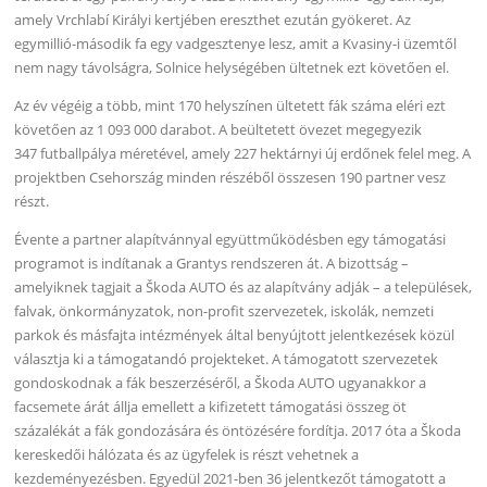
amely Vrchlabí Királyi kertjében ereszthet ezután gyökeret. Az
egymillió-második fa egy vadgesztenye lesz, amit a Kvasiny-i üzemtől
nem nagy távolságra, Solnice helységében ültetnek ezt követően el.
Az év végéig a több, mint 170 helyszínen ültetett fák száma eléri ezt
követően az 1 093 000 darabot. A beültetett övezet megegyezik
347 futballpálya méretével, amely 227 hektárnyi új erdőnek felel meg. A
projektben Csehország minden részéből összesen 190 partner vesz
részt.
Évente a partner alapítvánnyal együttműködésben egy támogatási
programot is indítanak a Grantys rendszeren át. A bizottság –
amelyiknek tagjait a Škoda AUTO és az alapítvány adják – a települések,
falvak, önkormányzatok, non-profit szervezetek, iskolák, nemzeti
parkok és másfajta intézmények által benyújtott jelentkezések közül
választja ki a támogatandó projekteket. A támogatott szervezetek
gondoskodnak a fák beszerzéséről, a Škoda AUTO ugyanakkor a
facsemete árát állja emellett a kifizetett támogatási összeg öt
százalékát a fák gondozására és öntözésére fordítja. 2017 óta a Škoda
kereskedői hálózata és az ügyfelek is részt vehetnek a
kezdeményezésben. Egyedül 2021-ben 36 jelentkezőt támogatott a