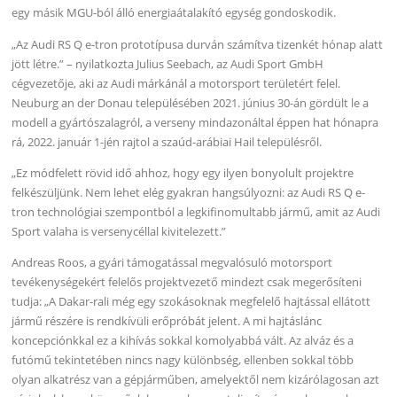
egy másik MGU-ból álló energiaátalakító egység gondoskodik.
„Az Audi RS Q e-tron prototípusa durván számítva tizenkét hónap alatt
jött létre.” – nyilatkozta Julius Seebach, az Audi Sport GmbH
cégvezetője, aki az Audi márkánál a motorsport területért felel.
Neuburg an der Donau településében 2021. június 30-án gördült le a
modell a gyártószalagról, a verseny mindazonáltal éppen hat hónapra
rá, 2022. január 1-jén rajtol a szaúd-arábiai Hail településről.
„Ez módfelett rövid idő ahhoz, hogy egy ilyen bonyolult projektre
felkészüljünk. Nem lehet elég gyakran hangsúlyozni: az Audi RS Q e-
tron technológiai szempontból a legkifinomultabb jármű, amit az Audi
Sport valaha is versenycéllal kivitelezett.”
Andreas Roos, a gyári támogatással megvalósuló motorsport
tevékenységekért felelős projektvezető mindezt csak megerősíteni
tudja: „A Dakar-rali még egy szokásoknak megfelelő hajtással ellátott
jármű részére is rendkívüli erőpróbát jelent. A mi hajtáslánc
koncepciónkkal ez a kihívás sokkal komolyabbá vált. Az alváz és a
futómű tekintetében nincs nagy különbség, ellenben sokkal több
olyan alkatrész van a gépjárműben, amelyektől nem kizárólagosan azt