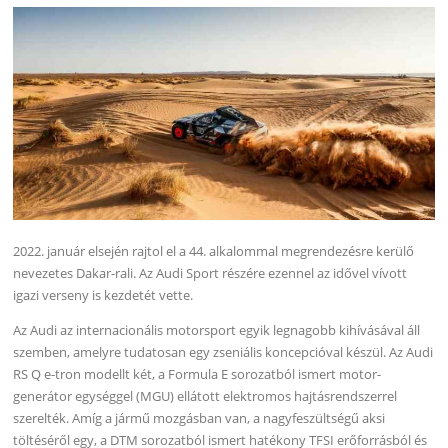
2022. január elsején rajtol el a 44. alkalommal megrendezésre kerülő
nevezetes Dakar-rali. Az Audi Sport részére ezennel az idővel vívott
igazi verseny is kezdetét vette.
Az Audi az internacionális motorsport egyik legnagobb kihívásával áll
szemben, amelyre tudatosan egy zseniális koncepcióval készül. Az Audi
RS Q e-tron modellt két, a Formula E sorozatból ismert motor-
generátor egységgel (MGU) ellátott elektromos hajtásrendszerrel
szerelték. Amíg a jármű mozgásban van, a nagyfeszültségű aksi
töltéséről egy, a DTM sorozatból ismert hatékony TFSI erőforrásból és