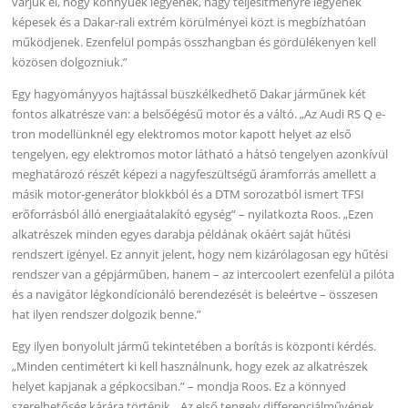
várjuk el, hogy könnyűek legyenek, nagy teljesítményre legyenek
képesek és a Dakar-rali extrém körülményei közt is megbízhatóan
működjenek. Ezenfelül pompás összhangban és gördülékenyen kell
közösen dolgozniuk.”
Egy hagyományyos hajtással büszkélkedhető Dakar járműnek két
fontos alkatrésze van: a belsőégésű motor és a váltó. „Az Audi RS Q e-
tron modellünknél egy elektromos motor kapott helyet az első
tengelyen, egy elektromos motor látható a hátsó tengelyen azonkívül
meghatározó részét képezi a nagyfeszültségű áramforrás amellett a
másik motor-generátor blokkból és a DTM sorozatból ismert TFSI
erőforrásból álló energiaátalakító egység” – nyilatkozta Roos. „Ezen
alkatrészek minden egyes darabja példának okáért saját hűtési
rendszert igényel. Ez annyit jelent, hogy nem kizárólagosan egy hűtési
rendszer van a gépjárműben, hanem – az intercoolert ezenfelül a pilóta
és a navigátor légkondícionáló berendezését is beleértve – összesen
hat ilyen rendszer dolgozik benne.”
Egy ilyen bonyolult jármű tekintetében a borítás is központi kérdés.
„Minden centimétert ki kell használnunk, hogy ezek az alkatrészek
helyet kapjanak a gépkocsiban.” – mondja Roos. Ez a könnyed
szerelhetőség kárára történik. „Az első tengely differenciálművének