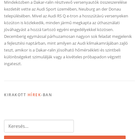
Mindeközben a Dakar-ralin résztvevő versenyautók összeszerelése
kezdetét vette az Audi Sport üzemében, Neuburg an der Donau
településében. Mivel az Audi RS Q e-tron a hosszútávú versenyeken
közúton is közlekedik, minden jármű megkapta az úthasználati
jóváhagyást a hozzá tartozó egyéni engedélyekkel közösen.
Decemberig egymással párhuzamosan nagyon sok feladat megjelenik
a fejlesztési naptárban, mint amilyen az Audi klímakamrájában zajló
teszt, amikor is a Dakar-ralin jósolható hőmérsékleti és szintbeli
különbségeket szimulálják vagy a kivételes próbapadon végzett
ingateszt.
KIRAKOTT
HÍREK
-BAN
Keresés: