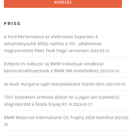
FRISS
A Ford Performance az elektromos SuperVan 4
tanulmányautót állítja rajthoz a 101. alkalommal
megszervezett Pikes Peak hegyi versenyen
2023-03-22
Kifejező és exkluzív: új BMW Individual rendkívüli
karosszériafényezések a BMW XM modellekhez
2023-03-16
Az Audi Hungaria saját leányvállalatot hozott létre
2023-03-10
7351 kilométert driftelve állított fel a jégen két GUINNESS-
világrekordot a Škoda Enyaq RS iV
2023-02-27
BMW Motorrad International GS Trophy 2024 Namíbia
2023-02-
20