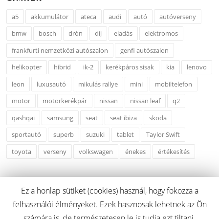
a5
akkumulátor
ateca
audi
autó
autóverseny
bmw
bosch
drón
díj
eladás
elektromos
frankfurti nemzetközi autószalon
genfi autószalon
helikopter
hibrid
ik-2
kerékpáros sisak
kia
lenovo
leon
luxusautó
mikulás rallye
mini
mobiltelefon
motor
motorkerékpár
nissan
nissan leaf
q2
qashqai
samsung
seat
seat ibiza
skoda
sportautó
superb
suzuki
tablet
Taylor Swift
toyota
verseny
volkswagen
énekes
értékesítés
Ez a honlap sütiket (cookies) használ, hogy fokozza a
felhasználói élményeket. Ezek hasznosak lehetnek az Ön
Copyright © 2026 carcreditonline.hu. Minden Jog Fenntartva.
számára is, de természetesen le is tudja ezt tiltani.