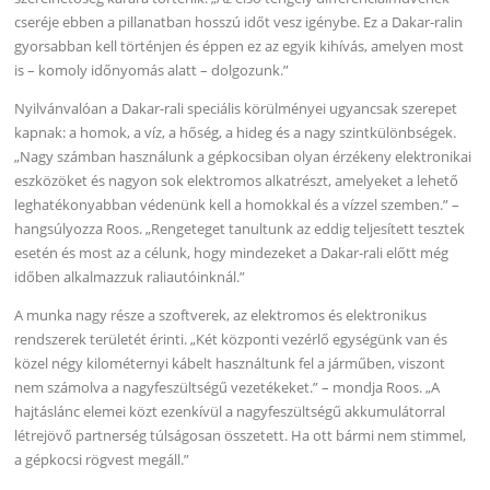
cseréje ebben a pillanatban hosszú időt vesz igénybe. Ez a Dakar-ralin
gyorsabban kell történjen és éppen ez az egyik kihívás, amelyen most
is – komoly időnyomás alatt – dolgozunk.”
Nyilvánvalóan a Dakar-rali speciális körülményei ugyancsak szerepet
kapnak: a homok, a víz, a hőség, a hideg és a nagy szintkülönbségek.
„Nagy számban használunk a gépkocsiban olyan érzékeny elektronikai
eszközöket és nagyon sok elektromos alkatrészt, amelyeket a lehető
leghatékonyabban védenünk kell a homokkal és a vízzel szemben.” –
hangsúlyozza Roos. „Rengeteget tanultunk az eddig teljesített tesztek
esetén és most az a célunk, hogy mindezeket a Dakar-rali előtt még
időben alkalmazzuk raliautóinknál.”
A munka nagy része a szoftverek, az elektromos és elektronikus
rendszerek területét érinti. „Két központi vezérlő egységünk van és
közel négy kilométernyi kábelt használtunk fel a járműben, viszont
nem számolva a nagyfeszültségű vezetékeket.” – mondja Roos. „A
hajtáslánc elemei közt ezenkívül a nagyfeszültségű akkumulátorral
létrejövő partnerség túlságosan összetett. Ha ott bármi nem stimmel,
a gépkocsi rögvest megáll.”