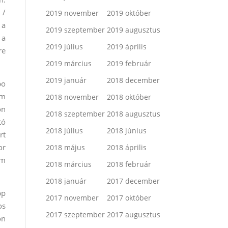
 /
2019 november
2019 október
 a
2019 szeptember
2019 augusztus
 a
2019 július
2019 április
re
2019 március
2019 február
2019 január
2018 december
bo
Nm
2018 november
2018 október
ön
2018 szeptember
2018 augusztus
tó
2018 július
2018 június
rt
or
2018 május
2018 április
um
2018 március
2018 február
2018 január
2017 december
pp
2017 november
2017 október
os
2017 szeptember
2017 augusztus
ön