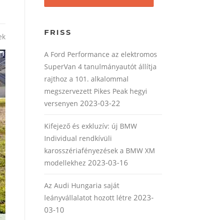
FRISS
ek
A Ford Performance az elektromos
SuperVan 4 tanulmányautót állítja
rajthoz a 101. alkalommal
megszervezett Pikes Peak hegyi
2023-03-22
versenyen
Kifejező és exkluzív: új BMW
Individual rendkívüli
karosszériafényezések a BMW XM
2023-03-16
modellekhez
Az Audi Hungaria saját
2023-
leányvállalatot hozott létre
03-10