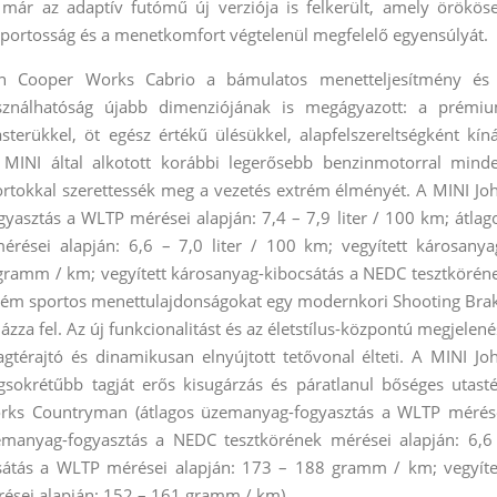
 már az adaptív futómű új verziója is felkerült, amely örökös
 sportosság és a menetkomfort végtelenül megfelelő egyensúlyát.
 Cooper Works Cabrio a bámulatos menetteljesítmény és
ználhatóság újabb dimenziójának is megágyazott: a prémi
erükkel, öt egész értékű ülésükkel, alapfelszereltségként kíná
MINI által alkotott korábbi legerősebb benzinmotorral mind
rtokkal szerettessék meg a vezetés extrém élményét. A MINI Jo
sztás a WLTP mérései alapján: 7,4 – 7,9 liter / 100 km; átlag
rései alapján: 6,6 – 7,0 liter / 100 km; vegyített károsanya
gramm / km; vegyített károsanyag-kibocsátás a NEDC tesztkörén
trém sportos menettulajdonságokat egy modernkori Shooting Bra
zza fel. Az új funkcionalitást és az életstílus-központú megjelené
gtérajtó és dinamikusan elnyújtott tetővonal élteti. A MINI Jo
okrétűbb tagját erős kisugárzás és páratlanul bőséges utasté
Works Countryman (átlagos üzemanyag-fogyasztás a WLTP mérés
zemanyag-fogyasztás a NEDC tesztkörének mérései alapján: 6,6
ocsátás a WLTP mérései alapján: 173 – 188 gramm / km; vegyíte
ései alapján: 152 – 161 gramm / km).