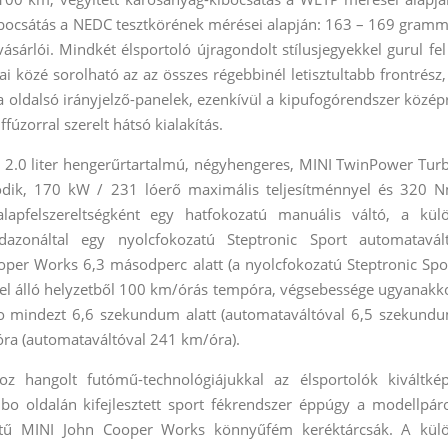
bocsátás a NEDC tesztkörének mérései alapján: 163 – 169 gramm
sárlói. Mindkét élsportoló újragondolt stílusjegyekkel gurul fel
ai közé sorolható az az összes régebbinél letisztultabb frontrész,
a oldalsó irányjelző-panelek, ezenkívül a kipufogórendszer közép
fúzorral szerelt hátsó kialakítás.
y 2.0 liter hengerűrtartalmú, négyhengeres, MINI TwinPower Tur
odik, 170 kW / 231 lóerő maximális teljesítménnyel és 320 
lapfelszereltségként egy hatfokozatú manuális váltó, a kül
ndazonáltal egy nyolcfokozatú Steptronic Sport automatavál
ooper Works 6,3 másodperc alatt (a nyolcfokozatú Steptronic Spo
fel álló helyzetből 100 km/órás tempóra, végsebessége ugyanakk
 mindezt 6,6 szekundum alatt (automataváltóval 6,5 szekund
óra (automataváltóval 241 km/óra).
hoz hangolt futómű-technológiájukkal az élsportolók kiváltké
bo oldalán kifejlesztett sport fékrendszer éppúgy a modellpár
retű MINI John Cooper Works könnyűfém keréktárcsák. A kül