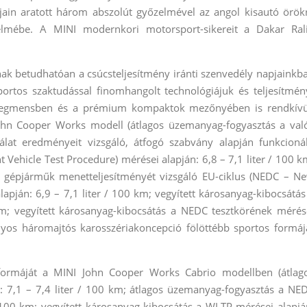
jain aratott három abszolút győzelmével az angol kisautó örök
elmébe. A MINI modernkori motorsport-sikereit a Dakar Ral
ak betudhatóan a csúcsteljesítmény iránti szenvedély napjainkb
ortos szaktudással finomhangolt technológiájuk és teljesítmén
zegmensben és a prémium kompaktok mezőnyében is rendkívü
John Cooper Works modell (átlagos üzemanyag-fogyasztás a val
lat eredményeit vizsgáló, átfogó szabvány alapján funkcioná
Vehicle Test Procedure) mérései alapján: 6,8 – 7,1 liter / 100 k
b gépjárműk menetteljesítményét vizsgáló EU-ciklus (NEDC – N
apján: 6,9 – 7,1 liter / 100 km; vegyített károsanyag-kibocsátás
 vegyített károsanyag-kibocsátás a NEDC tesztkörének mérés
s háromajtós karosszériakoncepció fölöttébb sportos formáj
 formáját a MINI John Cooper Works Cabrio modellben (átlag
 7,1 – 7,4 liter / 100 km; átlagos üzemanyag-fogyasztás a NE
/ 100 km; vegyített károsanyag-kibocsátás a WLTP mérései alapjá