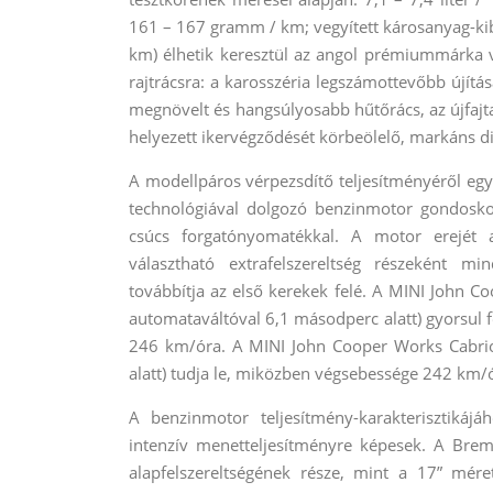
161 – 167 gramm / km; vegyített károsanyag-ki
km) élhetik keresztül az angol prémiummárka vá
rajtrácsra: a karosszéria legszámottevőbb újítás
megnövelt és hangsúlyosabb hűtőrács, az újfajt
helyezett ikervégződését körbeölelő, markáns dif
A modellpáros vérpezsdítő teljesítményéről eg
technológiával dolgozó benzinmotor gondosk
csúcs forgatónyomatékkal. A motor erejét a
választható extrafelszereltség részeként mi
továbbítja az első kerekek felé. A MINI John C
automataváltóval 6,1 másodperc alatt) gyorsul 
246 km/óra. A MINI John Cooper Works Cabrio
alatt) tudja le, miközben végsebessége 242 km/
A benzinmotor teljesítmény-karakterisztikájá
intenzív menetteljesítményre képesek. A Brem
alapfelszereltségének része, mint a 17” mé