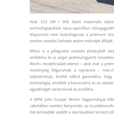
Akár 225 kW / 306 lóerő maximális teljesí
technológiájukkal, típus-specifikus stílusjegy
élsportolói nem kizárólagosan a prémium k
extrém vezetési behatás etalon mércéjét állítják 
Mikor is a jellegzetes vezetési élményből v
embléma és az angol prémiumgyártó összetévesz
Works modellcsalád elemei – akik már a pré
mezőnyéig felgurulnak a rajtrácsra – más-m
teljesítményt, kivétel nélkül garantálva, hog
technológia, emellett a karosszéria és az utasté
egyediséget varázsolnak az aszfaltra.
A MINI John Cooper Works hagyományai több é
zabolátlan vezetési benyomás, az összetéveszth
Hat évtizeddel ezelőtt a sportautókat tervező J