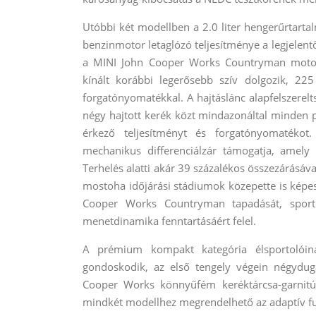
Utóbbi két modellben a 2.0 liter hengerűrtart
benzinmotor letaglózó teljesítménye a legjelen
a MINI John Cooper Works Countryman motorhá
kínált korábbi legerősebb szív dolgozik, 2
forgatónyomatékkal. A hajtáslánc alapfelszerelt
négy hajtott kerék közt mindazonáltal minden p
érkező teljesítményt és forgatónyomatékot.
mechanikus differenciálzár támogatja, amely a
Terhelés alatti akár 39 százalékos összezárásá
mostoha időjárási stádiumok közepette is képe
Cooper Works Countryman tapadását, sporto
menetdinamika fenntartásáért felel.
A prémium kompakt kategória élsportolóina
gondoskodik, az első tengely végein négydug
Cooper Works könnyűfém keréktárcsa-garnitúr
mindkét modellhez megrendelhető az adaptív fu