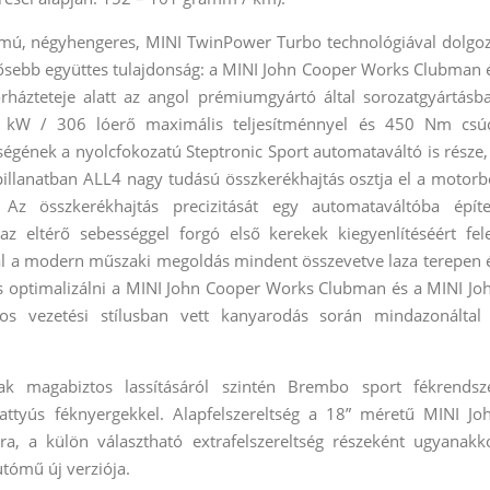
almú, négyhengeres, MINI TwinPower Turbo technológiával dolgo
tősebb együttes tulajdonság: a MINI John Cooper Works Clubman 
zteteje alatt az angol prémiumgyártó által sorozatgyártásb
25 kW / 306 lóerő maximális teljesítménnyel és 450 Nm csú
ségének a nyolcfokozatú Steptronic Sport automataváltó is része,
illanatban ALL4 nagy tudású összkerékhajtás osztja el a motorb
 Az összkerékhajtás precizitását egy automataváltóba építe
z eltérő sebességgel forgó első kerekek kiegyenlítéséért fele
val a modern műszaki megoldás mindent összevetve laza terepen 
s optimalizálni a MINI John Cooper Works Clubman és a MINI Jo
s vezetési stílusban vett kanyarodás során mindazonáltal
k magabiztos lassításáról szintén Brembo sport fékrendsz
attyús féknyergekkel. Alapfelszereltség a 18” méretű MINI Jo
a, a külön választható extrafelszereltség részeként ugyanakk
tómű új verziója.