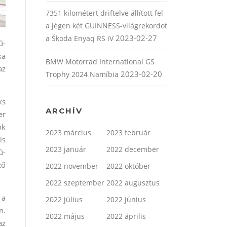
7351 kilométert driftelve állított fel
a jégen két GUINNESS-világrekordot
2023-02-27
a Škoda Enyaq RS iV
ű-
ka
BMW Motorrad International GS
az
2023-02-20
Trophy 2024 Namíbia
ks
ARCHÍV
er
ok
2023 március
2023 február
is
2023 január
2022 december
ű-
ző
2022 november
2022 október
2022 szeptember
2022 augusztus
 a
2022 július
2022 június
n.
2022 május
2022 április
az