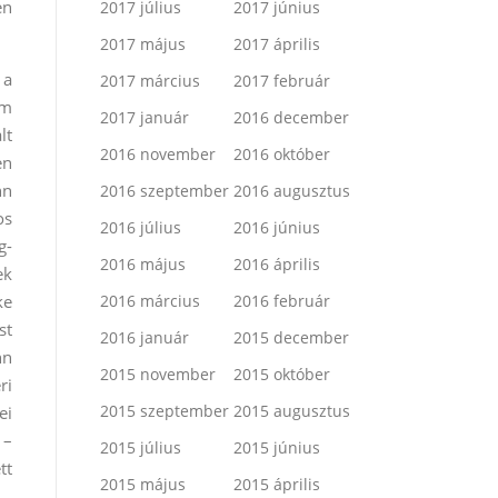
en
2017 július
2017 június
2017 május
2017 április
 a
2017 március
2017 február
um
2017 január
2016 december
lt
2016 november
2016 október
en
hn
2016 szeptember
2016 augusztus
os
2016 július
2016 június
g-
2016 május
2016 április
ek
ke
2016 március
2016 február
st
2016 január
2015 december
hn
2015 november
2015 október
ri
2015 szeptember
2015 augusztus
ei
 –
2015 július
2015 június
tt
2015 május
2015 április