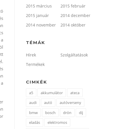
2015 március
2015 február
zó
2015 január
2014 december
és
2014 november
2014 október
an
cs
 a
TÉMÁK
ól
tt
Hírek
Szolgáltatások
l.
Termékek
és
hn
CIMKÉK
 a
a5
akkumulátor
ateca
er
audi
autó
autóverseny
hn
bmw
bosch
drón
díj
or
eladás
elektromos