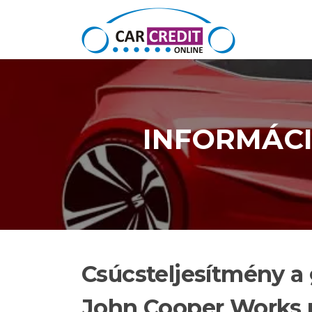
Ugrás a tartalomra
INFORMÁC
Csúcsteljesítmény a 
John Cooper Works 