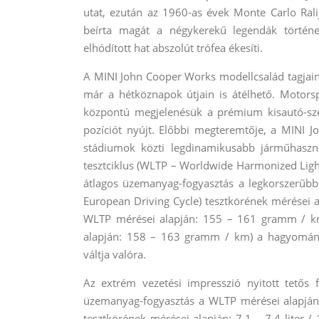
utat, ezután az 1960-as évek Monte Carlo Rali
beírta magát a négykerekű legendák történ
elhódított hat abszolút trófea ékesíti.
A MINI John Cooper Works modellcsalád tagjain
már a hétköznapok útjain is átélhető. Motorsp
központú megjelenésük a prémium kisautó-s
pozíciót nyújt. Előbbi megteremtője, a MINI 
stádiumok közti legdinamikusabb járműhaszná
tesztciklus (WLTP – Worldwide Harmonized Light 
átlagos üzemanyag-fogyasztás a legkorszerűb
European Driving Cycle) tesztkörének mérései al
WLTP mérései alapján: 155 – 161 gramm / km;
alapján: 158 – 163 gramm / km) a hagyományo
váltja valóra.
Az extrém vezetési impresszió nyitott tetős
üzemanyag-fogyasztás a WLTP mérései alapján:
tesztkörének mérései alapján: 7,1 – 7,4 liter 