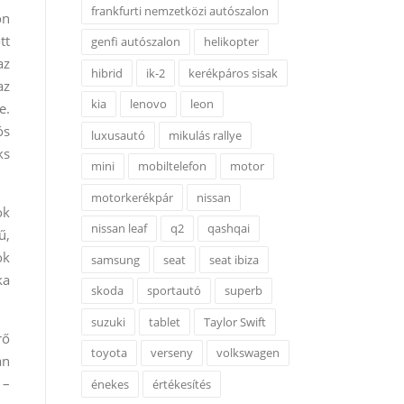
frankfurti nemzetközi autószalon
ön
tt
genfi autószalon
helikopter
az
hibrid
ik-2
kerékpáros sisak
az
kia
lenovo
leon
e.
ós
luxusautó
mikulás rallye
ks
mini
mobiltelefon
motor
motorkerékpár
nissan
ok
nissan leaf
q2
qashqai
ű,
ok
samsung
seat
seat ibiza
ka
skoda
sportautó
superb
suzuki
tablet
Taylor Swift
rő
toyota
verseny
volkswagen
an
 –
énekes
értékesítés