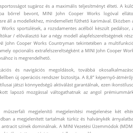
ortosságot sugároz és a maximális teljesítményt élteti. A kül
appa bőrrel bevont, MINI John Cooper Works logóval elláto
re áll a modellekhez, mindemellett fűthető karimával. Eközben 
r Works sportülések, a rozsdamentes acélból készült pedálsor, 
áltókar / előválasztó kar a négy modell alapfelszereltségének rész
I John Cooper Works Countryman tekintetében a multifunkci
, amely opcionális extrafelszereltségként a MINI John Cooper Wor
osához is megrendelhető.
kációs és navigációs megoldások, továbbá okosalkalmazás
dellben új operációs rendszer biztosítja. A 8,8” képernyő-átmérőj
ílusai játszi könnyedségű aktiválást garantálnak, ezen ikonstílus
kott lapozó mozgással váltogathatnak az angol prémiummár
űszerfali megjelenítő megjelenítési megjelenése két elté
an a megjelenített tartalmak türkiz és halványkék árnyalatb
és antracit színek dominálnak. A MINI Vezetési Üzemmódok (MDM