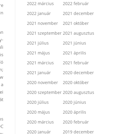
2022 március
2022 február
re
in
2022 január
2021 december
2021 november
2021 október
an
2021 szeptember
2021 augusztus
y-
2021 július
2021 június
li
2021 május
2021 április
ós
ló
2021 március
2021 február
m;
2021 január
2020 december
ew
2020 november
2020 október
 a
ei
2020 szeptember
2020 augusztus
át
2020 július
2020 június
2020 május
2020 április
os
2020 március
2020 február
DC
2020 január
2019 december
n: