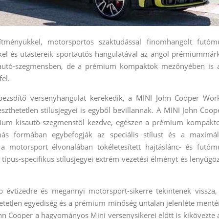
tményükkel, motorsportos szaktudással finomhangolt futóm
eikkel és utastereik sportautós hangulatával az angol prémiummár
isautó-szegmensben, de a prémium kompaktok mezőnyében is 
fel.
érpezsdítő versenyhangulat kerekedik, a MINI John Cooper Wor
thetetlen stílusjegyei is egyből bevillannak. A MINI John Coop
mium kisautó-szegmenstől kezdve, egészen a prémium kompakt
ás formában egybefogják az speciális stílust és a maximál
y a motorsport élvonalában tökéletesített hajtáslánc- és futóm
r típus-specifikus stílusjegyei extrém vezetési élményt és lenyűgö
vtizedre és megannyi motorsport-sikerre tekintenek vissza,
etetlen egyediség és a prémium minőség untalan jelenléte menté
ohn Cooper a hagyományos Mini versenysikerei előtt is kikövezte 