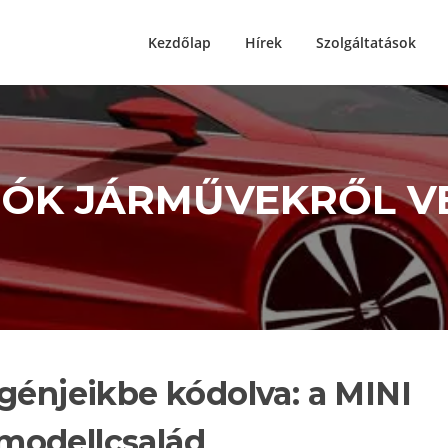
Kezdőlap
Hírek
Szolgáltatások
IÓK JÁRMŰVEKRŐL V
génjeikbe kódolva: a MINI
modellcsalád