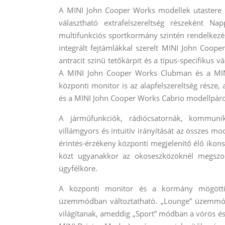
A MINI John Cooper Works modellek utastere sp
választható extrafelszereltség részeként N
multifunkciós sportkormány szintén rendelkezés
integrált fejtámlákkal szerelt MINI John Coope
antracit színű tetőkárpit és a típus-specifikus v
A MINI John Cooper Works Clubman és a MIN
központi monitor is az alapfelszereltség része
és a MINI John Cooper Works Cabrio modellpár
A járműfunkciók, rádiócsatornák, kommuni
villámgyors és intuitív irányítását az összes mo
érintés-érzékeny központi megjelenítő élő ikonst
közt ugyanakkor az okoseszközöknél megszo
ügyfélköre.
A központi monitor és a kormány mögötti m
üzemmódban változtatható. „Lounge” üzemmódb
világítanak, ameddig „Sport” módban a vörös 