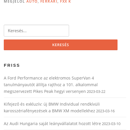
MEGJELÖL
AUTÓ
,
FERRARI
,
FXX K
Keresés:
FRISS
A Ford Performance az elektromos SuperVan 4
tanulmányautót állítja rajthoz a 101. alkalommal
megszervezett Pikes Peak hegyi versenyen
2023-03-22
Kifejező és exkluzív: új BMW Individual rendkívüli
karosszériafényezések a BMW XM modellekhez
2023-03-16
Az Audi Hungaria saját leányvállalatot hozott létre
2023-03-10