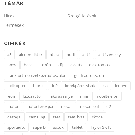
TÉMÁK
Hírek
Szolgáltatások
Termékek
CIMKÉK
a5
akkumulátor
ateca
audi
autó
autóverseny
bmw
bosch
drón
díj
eladás
elektromos
frankfurti nemzetközi autószalon
genfi autószalon
helikopter
hibrid
ik-2
kerékpáros sisak
kia
lenovo
leon
luxusautó
mikulás rallye
mini
mobiltelefon
motor
motorkerékpár
nissan
nissan leaf
q2
qashqai
samsung
seat
seat ibiza
skoda
sportautó
superb
suzuki
tablet
Taylor Swift