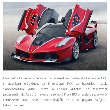
Elkészült a LaFerrari szteroidkúrán átesett változatával a Ferrari, az FXX
K azonban elődjéhez, az Enzo-alapú FXX-hez hasonlóan csak
“laboratóriumi autó”, része a Ferrari kutatási és fejlesztési
programjának. Az autó nevében szereplő K a KERS energia-visszanyerő
rendszerre utal, ezzel maximalizálják az autó pályán nyújtott
teljesítményét.