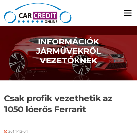
Ugrás a tartalomra
Menü
INFORMÁCIÓK
JÁRMŰVEKRŐL
VEZETŐKNEK
Csak profik vezethetik az
1050 lóerős Ferrarit
2014-12-04