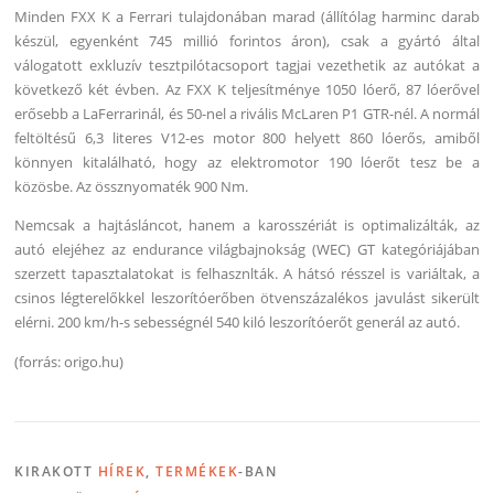
Minden FXX K a Ferrari tulajdonában marad (állítólag harminc darab
készül, egyenként 745 millió forintos áron), csak a gyártó által
válogatott exkluzív tesztpilótacsoport tagjai vezethetik az autókat a
következő két évben. Az FXX K teljesítménye 1050 lóerő, 87 lóerővel
erősebb a LaFerrarinál, és 50-nel a rivális McLaren P1 GTR-nél. A normál
feltöltésű 6,3 literes V12-es motor 800 helyett 860 lóerős, amiből
könnyen kitalálható, hogy az elektromotor 190 lóerőt tesz be a
közösbe. Az össznyomaték 900 Nm.
Nemcsak a hajtásláncot, hanem a karosszériát is optimalizálták, az
autó elejéhez az endurance világbajnokság (WEC) GT kategóriájában
szerzett tapasztalatokat is felhasznlták. A hátsó résszel is variáltak, a
csinos légterelőkkel leszorítóerőben ötvenszázalékos javulást sikerült
elérni. 200 km/h-s sebességnél 540 kiló leszorítóerőt generál az autó.
(forrás: origo.hu)
KIRAKOTT
HÍREK
,
TERMÉKEK
-BAN