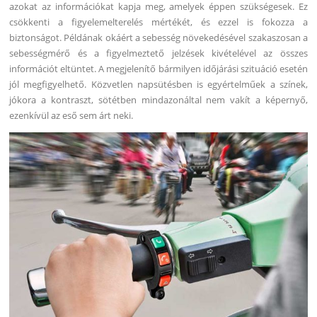
azokat az információkat kapja meg, amelyek éppen szükségesek. Ez
csökkenti a figyelemelterelés mértékét, és ezzel is fokozza a
biztonságot. Példának okáért a sebesség növekedésével szakaszosan a
sebességmérő és a figyelmeztető jelzések kivételével az összes
információt eltüntet. A megjelenítő bármilyen időjárási szituáció esetén
jól megfigyelhető. Közvetlen napsütésben is egyértelműek a színek,
jókora a kontraszt, sötétben mindazonáltal nem vakít a képernyő,
ezenkívül az eső sem árt neki.