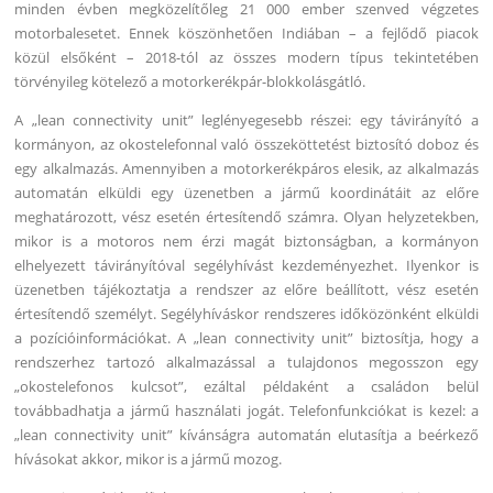
minden évben megközelítőleg 21 000 ember szenved végzetes
motorbalesetet. Ennek köszönhetően Indiában – a fejlődő piacok
közül elsőként – 2018-tól az összes modern típus tekintetében
törvényileg kötelező a motorkerékpár-blokkolásgátló.
A „lean connectivity unit” leglényegesebb részei: egy távirányító a
kormányon, az okostelefonnal való összeköttetést biztosító doboz és
egy alkalmazás. Amennyiben a motorkerékpáros elesik, az alkalmazás
automatán elküldi egy üzenetben a jármű koordinátáit az előre
meghatározott, vész esetén értesítendő számra. Olyan helyzetekben,
mikor is a motoros nem érzi magát biztonságban, a kormányon
elhelyezett távirányítóval segélyhívást kezdeményezhet. Ilyenkor is
üzenetben tájékoztatja a rendszer az előre beállított, vész esetén
értesítendő személyt. Segélyhíváskor rendszeres időközönként elküldi
a pozícióinformációkat. A „lean connectivity unit” biztosítja, hogy a
rendszerhez tartozó alkalmazással a tulajdonos megosszon egy
„okostelefonos kulcsot”, ezáltal példaként a családon belül
továbbadhatja a jármű használati jogát. Telefonfunkciókat is kezel: a
„lean connectivity unit” kívánságra automatán elutasítja a beérkező
hívásokat akkor, mikor is a jármű mozog.