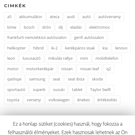
CIMKÉK
a5
akkumulátor
ateca
audi
autó
autóverseny
bmw
bosch
drón
díj
eladás
elektromos
frankfurti nemzetközi autószalon
genfi autószalon
helikopter
hibrid
ik-2
kerékpáros sisak
kia
lenovo
leon
luxusautó
mikulás rallye
mini
mobiltelefon
motor
motorkerékpár
nissan
nissan leaf
q2
qashqai
samsung
seat
seat ibiza
skoda
sportautó
superb
suzuki
tablet
Taylor Swift
toyota
verseny
volkswagen
énekes
értékesítés
Ez a honlap sütiket (cookies) használ, hogy fokozza a
felhasználói élményeket. Ezek hasznosak lehetnek az Ön