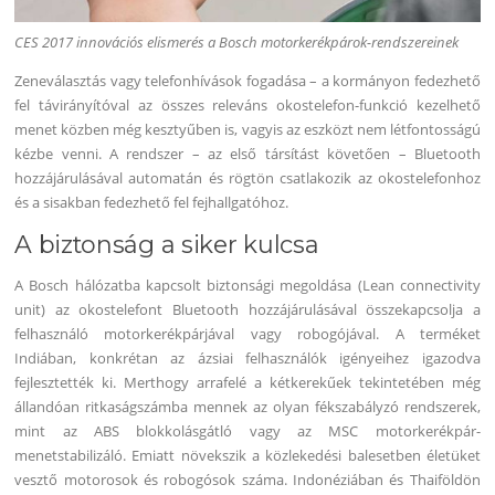
CES 2017 innovációs elismerés a Bosch motorkerékpárok-rendszereinek
Zeneválasztás vagy telefonhívások fogadása – a kormányon fedezhető
fel távirányítóval az összes releváns okostelefon-funkció kezelhető
menet közben még kesztyűben is, vagyis az eszközt nem létfontosságú
kézbe venni. A rendszer – az első társítást követően – Bluetooth
hozzájárulásával automatán és rögtön csatlakozik az okostelefonhoz
és a sisakban fedezhető fel fejhallgatóhoz.
A biztonság a siker kulcsa
A Bosch hálózatba kapcsolt biztonsági megoldása (Lean connectivity
unit) az okostelefont Bluetooth hozzájárulásával összekapcsolja a
felhasználó motorkerékpárjával vagy robogójával. A terméket
Indiában, konkrétan az ázsiai felhasználók igényeihez igazodva
fejlesztették ki. Merthogy arrafelé a kétkerekűek tekintetében még
állandóan ritkaságszámba mennek az olyan fékszabályzó rendszerek,
mint az ABS blokkolásgátló vagy az MSC motorkerékpár-
menetstabilizáló. Emiatt növekszik a közlekedési balesetben életüket
vesztő motorosok és robogósok száma. Indonéziában és Thaiföldön