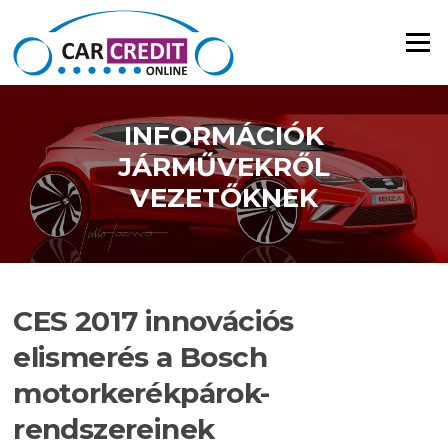
Ugrás a tartalomra
Menü
INFORMÁCIÓK
JÁRMŰVEKRŐL
VEZETŐKNEK
CES 2017 innovációs
elismerés a Bosch
motorkerékpárok-
rendszereinek