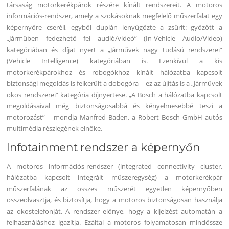
társaság motorkerékpárok részére kínált rendszereit.
A motoros
információs-rendszer, amely a szokásoknak megfelelő műszerfalat egy
képernyőre cseréli, egyből duplán lenyűgözte a zsűrit: győzött a
„Járműben fedezhető fel audió/videó” (In-Vehicle Audio/Video)
kategóriában és díjat nyert a „Járművek nagy tudású rendszerei”
(Vehicle Intelligence) kategóriában is. Ezenkívül a kis
motorkerékpárokhoz és robogókhoz kínált hálózatba kapcsolt
biztonsági megoldás is felkerült a dobogóra – ez az újítás is a „Járművek
okos rendszerei” kategória díjnyertese. „A Bosch a hálózatba kapcsolt
megoldásaival még biztonságosabbá és kényelmesebbé teszi a
motorozást” – mondja Manfred Baden, a Robert Bosch GmbH autós
multimédia részlegének elnöke.
Infotainment rendszer a képernyőn
A motoros információs-rendszer (integrated connectivity cluster,
hálózatba kapcsolt integrált műszeregység) a motorkerékpár
műszerfalának az összes műszerét egyetlen képernyőben
összeolvasztja, és biztosítja, hogy a motoros biztonságosan használja
az okostelefonját. A rendszer előnye, hogy a kijelzést automatán a
felhasználáshoz igazítja. Ezáltal a motoros folyamatosan mindössze