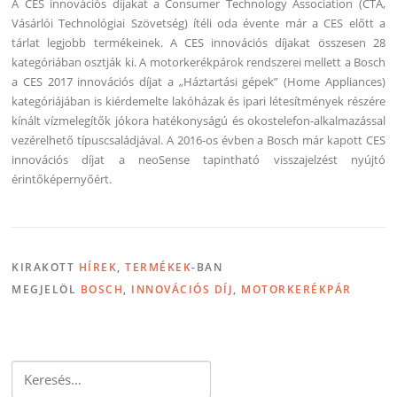
A CES innovációs díjakat a Consumer Technology Association (CTA,
Vásárlói Technológiai Szövetség) ítéli oda évente már a CES előtt a
tárlat legjobb termékeinek. A CES innovációs díjakat összesen 28
kategóriában osztják ki. A motorkerékpárok rendszerei mellett a Bosch
a CES 2017 innovációs díjat a „Háztartási gépek” (Home Appliances)
kategóriájában is kiérdemelte lakóházak és ipari létesítmények részére
kínált vízmelegítők jókora hatékonyságú és okostelefon-alkalmazással
vezérelhető típuscsaládjával. A 2016-os évben a Bosch már kapott CES
innovációs díjat a neoSense tapintható visszajelzést nyújtó
érintőképernyőért.
KIRAKOTT
HÍREK
,
TERMÉKEK
-BAN
MEGJELÖL
BOSCH
,
INNOVÁCIÓS DÍJ
,
MOTORKERÉKPÁR
Keresés: