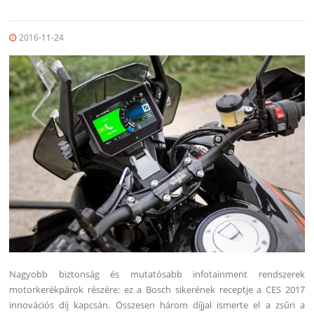
2016-11-24
Nagyobb biztonság és mutatósabb infotainment rendszerek
motorkerékpárok részére: ez a Bosch sikerének receptje a CES 2017
innovációs díj kapcsán. Összesen három díjjal ismerte el a zsűri a