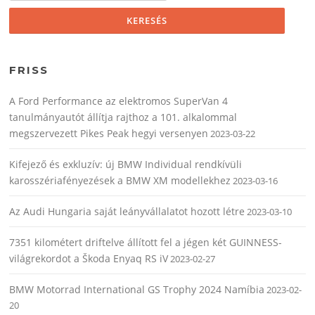
FRISS
A Ford Performance az elektromos SuperVan 4
tanulmányautót állítja rajthoz a 101. alkalommal
megszervezett Pikes Peak hegyi versenyen
2023-03-22
Kifejező és exkluzív: új BMW Individual rendkívüli
karosszériafényezések a BMW XM modellekhez
2023-03-16
Az Audi Hungaria saját leányvállalatot hozott létre
2023-03-10
7351 kilométert driftelve állított fel a jégen két GUINNESS-
világrekordot a Škoda Enyaq RS iV
2023-02-27
BMW Motorrad International GS Trophy 2024 Namíbia
2023-02-
20