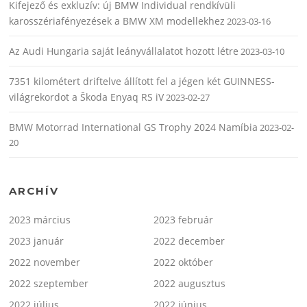
Kifejező és exkluzív: új BMW Individual rendkívüli
karosszériafényezések a BMW XM modellekhez
2023-03-16
Az Audi Hungaria saját leányvállalatot hozott létre
2023-03-10
7351 kilométert driftelve állított fel a jégen két GUINNESS-
világrekordot a Škoda Enyaq RS iV
2023-02-27
BMW Motorrad International GS Trophy 2024 Namíbia
2023-02-
20
ARCHÍV
2023 március
2023 február
2023 január
2022 december
2022 november
2022 október
2022 szeptember
2022 augusztus
2022 július
2022 június