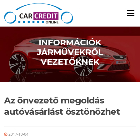
Ugrás a tartalomra
Menü
INFORMÁCIÓK
JÁRMŰVEKRŐL
VEZETŐKNEK
Az önvezető megoldás
autóvásárlást ösztönözhet
2017-10-04