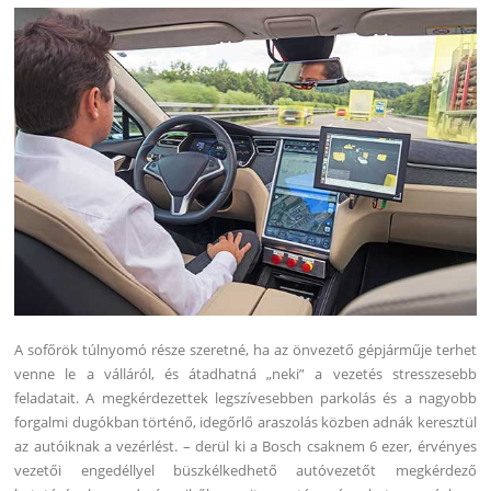
A sofőrök túlnyomó része szeretné, ha az önvezető gépjárműje terhet
venne le a válláról, és átadhatná „neki” a vezetés stresszesebb
feladatait. A megkérdezettek legszívesebben parkolás és a nagyobb
forgalmi dugókban történő, idegőrlő araszolás közben adnák keresztül
az autóiknak a vezérlést.
– derül ki a Bosch csaknem 6 ezer, érvényes
vezetői engedéllyel büszkélkedhető autóvezetőt megkérdező