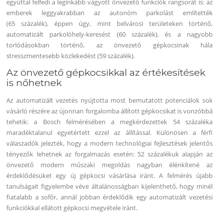
egyúttal felfedi a leginkább vágyott önvezető funkciók rangsorát is: az
emberek leggyakrabban az autonóm parkolást említették
(65 százalék), éppen úgy, mint belvárosi területeken történő,
automatizált parkolóhely-keresést (60 százalék), és a nagyobb
torlódásokban történő, az önvezető gépkocsinak hála
stresszmentesebb közlekedést (59 százalék).
Az önvezető gépkocsikkal az értékesítések
is nőhetnek
Az automatizált vezetés nyújtotta most bemutatott potenciálok sok
vásárló részére az újonnan forgalomba állított gépkocsikat is vonzóbbá
tehetik: a Bosch felmérésében a megkérdezettek 54 százaléka
maradéktalanul egyetértett ezzel az állítással. Különösen a férfi
válaszadók jelezték, hogy a modern technológiai fejlesztések jelentős
tényezők lehetnek az forgalmazás esetén: 52 százalékuk alapján az
önvezető modern műszaki megoldás nagyban élénkítené az
érdeklődésüket egy új gépkocsi vásárlása iránt. A felmérés újabb
tanulságait figyelembe véve általánosságban kijelenthető, hogy minél
fiatalabb a sofőr, annál jobban érdeklődik egy automatizált vezetési
funkciókkal ellátott gépkocsi megvétele iránt.