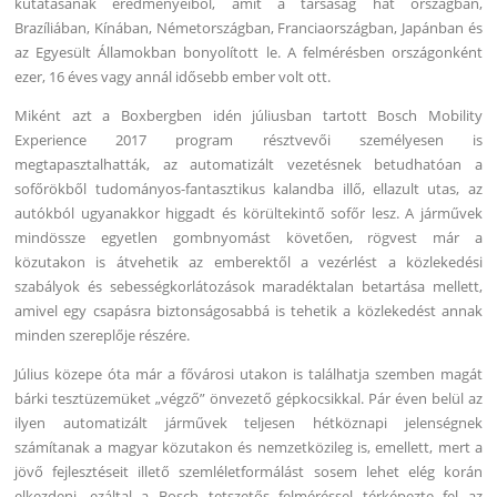
kutatásának eredményeiből, amit a társaság hat országban,
Brazíliában, Kínában, Németországban, Franciaországban, Japánban és
az Egyesült Államokban bonyolított le. A felmérésben országonként
ezer, 16 éves vagy annál idősebb ember volt ott.
Miként azt a Boxbergben idén júliusban tartott Bosch Mobility
Experience 2017 program résztvevői személyesen is
megtapasztalhatták, az automatizált vezetésnek betudhatóan a
sofőrökből tudományos-fantasztikus kalandba illő, ellazult utas, az
autókból ugyanakkor higgadt és körültekintő sofőr lesz. A járművek
mindössze egyetlen gombnyomást követően, rögvest már a
közutakon is átvehetik az emberektől a vezérlést a közlekedési
szabályok és sebességkorlátozások maradéktalan betartása mellett,
amivel egy csapásra biztonságosabbá is tehetik a közlekedést annak
minden szereplője részére.
Július közepe óta már a fővárosi utakon is találhatja szemben magát
bárki tesztüzemüket „végző” önvezető gépkocsikkal. Pár éven belül az
ilyen automatizált járművek teljesen hétköznapi jelenségnek
számítanak a magyar közutakon és nemzetközileg is, emellett, mert a
jövő fejlesztéseit illető szemléletformálást sosem lehet elég korán
elkezdeni, ezáltal a Bosch tetszetős felméréssel térképezte fel az