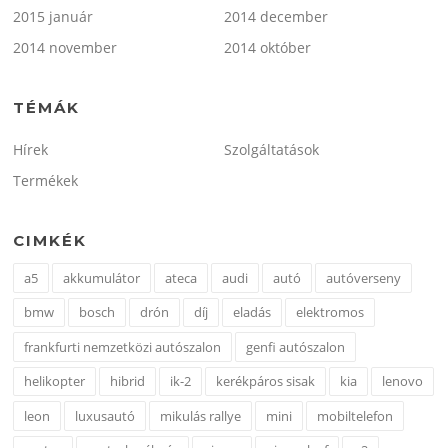
2015 január
2014 december
2014 november
2014 október
TÉMÁK
Hírek
Szolgáltatások
Termékek
CIMKÉK
a5
akkumulátor
ateca
audi
autó
autóverseny
bmw
bosch
drón
díj
eladás
elektromos
frankfurti nemzetközi autószalon
genfi autószalon
helikopter
hibrid
ik-2
kerékpáros sisak
kia
lenovo
leon
luxusautó
mikulás rallye
mini
mobiltelefon