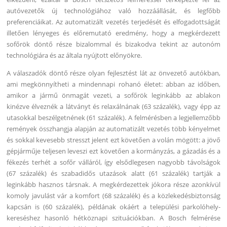
autóvezetők új technológiához való hozzáállását, és legfőbb
preferenciáikat. Az automatizált vezetés terjedését és elfogadottságát
illetően lényeges és előremutató eredmény, hogy a megkérdezett
sofőrök döntő része bizalommal és bizakodva tekint az autonóm
technológiára és az általa nyújtott előnyökre.
A válaszadók döntő része olyan fejlesztést lát az önvezető autókban,
ami megkönnyítheti a mindennapi rohanó életet: abban az időben,
amikor a jármű önmagát vezeti, a sofőrök leginkább az ablakon
kinézve élveznék a látványt és relaxálnának (63 százalék), vagy épp az
utasokkal beszélgetnének (61 százalék). A felmérésben a legjellemzőbb
remények összhangja alapján az automatizált vezetés több kényelmet
és sokkal kevesebb stresszt jelent ezt követően a volán mögött: a jövő
gépjárműje teljesen leveszi ezt követően a kormányzás, a gázadás és a
fékezés terhét a sofőr válláról, így elsődlegesen nagyobb távolságok
(67 százalék) és szabadidős utazások alatt (61 százalék) tartják a
leginkább hasznos társnak. A megkérdezettek jókora része azonkívül
komoly javulást vár a komfort (68 százalék) és a közlekedésbiztonság
kapcsán is (60 százalék), példának okáért a települési parkolóhely-
kereséshez hasonló hétköznapi szituációkban. A Bosch felmérése