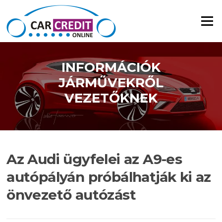
Ugrás a tartalomra
Menü
INFORMÁCIÓK
JÁRMŰVEKRŐL
VEZETŐKNEK
Az Audi ügyfelei az A9-es
autópályán próbálhatják ki az
önvezető autózást