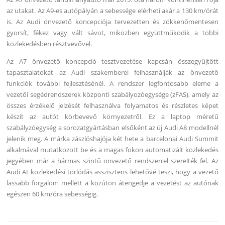
az utakat. Az A9-es autópályán a sebessége elérheti akár a 130 km/órát
is. Az Audi önvezető koncepciója tervezetten és zökkenőmentesen
gyorsít, fékez vagy vált sávot, miközben együttműködik a többi
közlekedésben résztvevővel.
Az A7 önvezető koncepció tesztvezetése kapcsán összegyűjtött
tapasztalatokat az Audi szakemberei felhasználják az önvezető
funkciók további fejlesztésénél. A rendszer legfontosabb eleme a
vezetői segédrendszerek központi szabályozóegysége (zFAS), amely az
összes érzékelő jelzését felhasználva folyamatos és részletes képet
készít az autót körbevevő környezetről. Ez a laptop méretű
szabályzóegység a sorozatgyártásban elsőként az új Audi A8 modellnél
jelenik meg. A márka zászlóshajója két hete a barcelonai Audi Summit
alkalmával mutatkozott be és a magas fokon automatizált közlekedés
jegyében már a hármas szintű önvezető rendszerrel szerelték fel. Az
Audi AI közlekedési torlódás asszisztens lehetővé teszi, hogy a vezető
lassabb forgalom mellett a közúton átengedje a vezetést az autónak
egészen 60 km/óra sebességig.