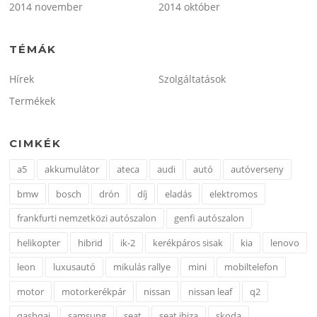
2014 november
2014 október
TÉMÁK
Hírek
Szolgáltatások
Termékek
CIMKÉK
a5
akkumulátor
ateca
audi
autó
autóverseny
bmw
bosch
drón
díj
eladás
elektromos
frankfurti nemzetközi autószalon
genfi autószalon
helikopter
hibrid
ik-2
kerékpáros sisak
kia
lenovo
leon
luxusautó
mikulás rallye
mini
mobiltelefon
motor
motorkerékpár
nissan
nissan leaf
q2
qashqai
samsung
seat
seat ibiza
skoda