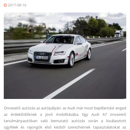
2017-08-16
Önvezető autózás az autópályán: az Audi már most bepillantást enged
az érdeklődőknek a jövő mobilitásába. Egy Audi A7 önvezető
tanulmányautóban való bemutató autózás során a kiválasztott
ügyfelek és rajongók első kézből szerezhetnek tapasztalatokat az