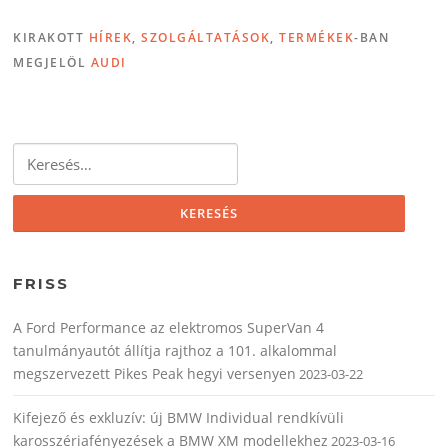
KIRAKOTT
HÍREK
,
SZOLGÁLTATÁSOK
,
TERMÉKEK
-BAN
MEGJELÖL
AUDI
Keresés:
FRISS
A Ford Performance az elektromos SuperVan 4
tanulmányautót állítja rajthoz a 101. alkalommal
megszervezett Pikes Peak hegyi versenyen
2023-03-22
Kifejező és exkluzív: új BMW Individual rendkívüli
karosszériafényezések a BMW XM modellekhez
2023-03-16