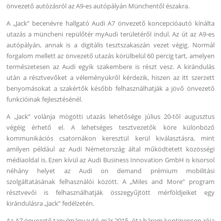
önvezető autózásról az A9-es autópályán Münchentől északra.
A „Jack” becenévre hallgató Audi A7 önvezető koncepcióautó kínálta
utazás a müncheni repülőtér myAudi területéről indul. Az út az A9-es
autópályán, annak is a digitális tesztszakaszán vezet végig. Normál
forgalom mellett az önvezető utazás körülbelül 60 percig tart, amelyen
természetesen az Audi egyik szakembere is részt vesz. A kirándulás
után a résztvevőket a véleményükről kérdezik, hiszen az itt szerzett
benyomásokat a szakértők később felhasználhatják a jövő önvezető
funkcióinak fejlesztésénél.
A „Jack” volánja mögötti utazás lehetősége július 20-től augusztus
végéig érhető el. A lehetséges tesztvezetők köre különböző
kommunikációs csatornákon keresztül kerül kiválasztásra, mint
amilyen például az Audi Németország által működtetett közösségi
médiaoldal is. Ezen kívül az Audi Business Innovation GmbH is kisorsol
néhány helyet az Audi on demand prémium mobilitási
szolgáltatásának felhasználói között. A „Miles and More” program
résztvevői is felhasználhatják összegyűjtött mérföldjeiket egy
kirándulásra „Jack” fedélzetén.
Az A7 önvezető tanulmányautó már 2015. óta három kontinensen rója