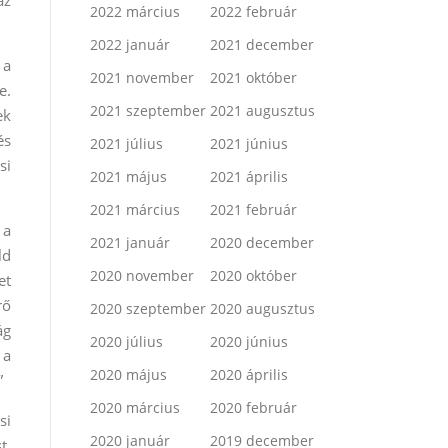
az
2022 március
2022 február
2022 január
2021 december
 a
2021 november
2021 október
e.
2021 szeptember
2021 augusztus
ek
és
2021 július
2021 június
si
2021 május
2021 április
2021 március
2021 február
 a
2021 január
2020 december
ld
2020 november
2020 október
et
rő
2020 szeptember
2020 augusztus
ág
2020 július
2020 június
 a
2020 május
2020 április
”
2020 március
2020 február
si
2020 január
2019 december
t,