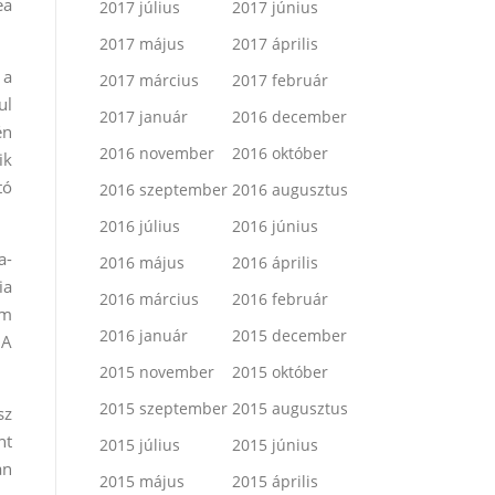
ea
2017 július
2017 június
2017 május
2017 április
 a
2017 március
2017 február
ul
2017 január
2016 december
én
2016 november
2016 október
ik
tó
2016 szeptember
2016 augusztus
2016 július
2016 június
a-
2016 május
2016 április
ia
2016 március
2016 február
em
2016 január
2015 december
 A
2015 november
2015 október
2015 szeptember
2015 augusztus
sz
nt
2015 július
2015 június
an
2015 május
2015 április