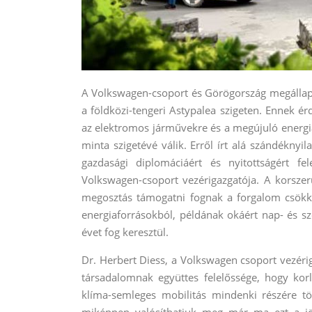
A Volkswagen-csoport és Görögország megállapod
a földközi-tengeri Astypalea szigeten. Ennek ér
az elektromos járművekre és a megújuló energi
minta szigetévé válik. Erről írt alá szándékny
gazdasági diplomáciáért és nyitottságért fe
Volkswagen-csoport vezérigazgatója. A korszerű
megosztás támogatni fognak a forgalom csökke
energiaforrásokból, példának okáért nap- és szé
évet fog keresztül.
Dr. Herbert Diess, a Volkswagen csoport vezériga
társadalomnak együttes felelőssége, hogy kor
klíma-semleges mobilitás mindenki részére tö