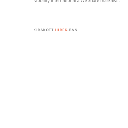
Mobility International a We Share márkával.
KIRAKOTT
HÍREK
-BAN