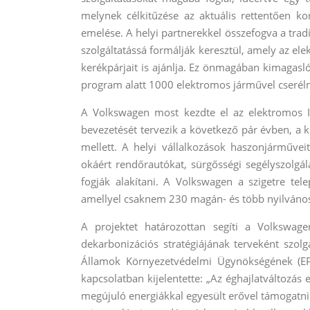
melynek célkitűzése az aktuális rettentően kor
emelése. A helyi partnerekkel összefogva a tra
szolgáltatássá formálják keresztül, amely az el
kerékpárjait is ajánlja. Ez önmagában kimagasl
program alatt 1000 elektromos járművel cseréln
A Volkswagen most kezdte el az elektromos I
bevezetését tervezik a következő pár évben, a 
mellett. A helyi vállalkozások haszonjárművei
okáért rendőrautókat, sürgősségi segélyszolgál
fogják alakítani. A Volkswagen a szigetre telepí
amellyel csaknem 230 magán- és több nyilvános t
A projektet határozottan segíti a Volkswag
dekarbonizációs stratégiájának terveként szolg
Államok Környezetvédelmi Ügynökségének (EPA
kapcsolatban kijelentette: „Az éghajlatváltozás e
megújuló energiákkal egyesült erővel támogatni 