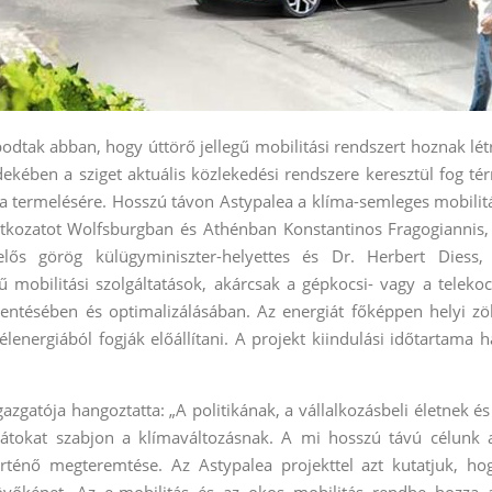
tak abban, hogy úttörő jellegű mobilitási rendszert hoznak lét
dekében a sziget aktuális közlekedési rendszere keresztül fog tér
a termelésére. Hosszú távon Astypalea a klíma-semleges mobilit
ilatkozatot Wolfsburgban és Athénban Konstantinos Fragogiannis,
lelős görög külügyminiszter-helyettes és Dr. Herbert Diess,
 mobilitási szolgáltatások, akárcsak a gépkocsi- vagy a telekoc
ntésében és optimalizálásában. Az energiát főképpen helyi zö
lenergiából fogják előállítani. A projekt kiindulási időtartama h
zgatója hangoztatta: „A politikának, a vállalkozásbeli életnek és
látokat szabjon a klímaváltozásnak. A mi hosszú távú célunk 
rténő megteremtése. Az Astypalea projekttel azt kutatjuk, ho