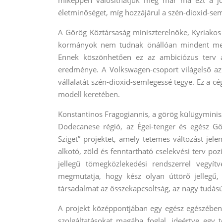
miképpen valósíthatjuk meg már ma ezt a jö
életminőséget, míg hozzájárul a szén-dioxid-se
A Görög Köztársaság miniszterelnöke, Kyriakos 
kormányok nem tudnak önállóan mindent megt
Ennek köszönhetően ez az ambiciózus terv 
eredménye. A Volkswagen-csoport világelső az
vállalatát szén-dioxid-semlegessé tegye. Ez a 
modell keretében.
Konstantinos Fragogiannis, a görög külügyminis
Dodecanese régió, az Égei-tenger és egész G
Sziget” projektet, amely tetemes változást jel
alkotó, zöld és fenntartható cselekvési terv poz
jellegű tömegközlekedési rendszerrel vegyít
megmutatja, hogy kész olyan úttörő jellegű,
társadalmat az összekapcsoltság, az nagy tudású
A projekt középpontjában egy egész egészében új
szolgáltatásokat magába foglal, ideértve egy t