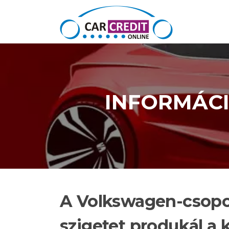
Ugrás a tartalomra
INFORMÁC
A Volkswagen-csopo
szigetet produkál a 