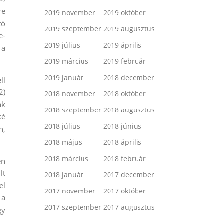
re
2019 november
2019 október
tó
2019 szeptember
2019 augusztus
e-
2019 július
2019 április
 a
2019 március
2019 február
2019 január
2018 december
ll
2)
2018 november
2018 október
ak
2018 szeptember
2018 augusztus
ké
2018 július
2018 június
n,
2018 május
2018 április
2018 március
2018 február
en
lt
2018 január
2017 december
el
2017 november
2017 október
 a
2017 szeptember
2017 augusztus
gy