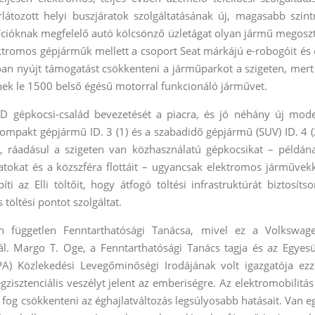
látozott helyi buszjáratok szolgáltatásának új, magasabb szint
dícióknak megfelelő autó kölcsönző üzletágat olyan jármű megosz
ektromos gépjárműk mellett a csoport Seat márkájú e-robogóit és 
óan nyújt támogatást csökkenteni a járműparkot a szigeten, mert
ek le 1500 belső égésű motorral funkcionáló járművet.
D gépkocsi-család bevezetését a piacra, és jó néhány új mode
kompakt gépjármű ID. 3 (1) és a szabadidő gépjármű (SUV) ID. 4 (
t, ráadásul a szigeten van közhasználatú gépkocsikat – példán
atokat és a közszféra flottáit – ugyancsak elektromos járművek
ti az Elli töltőit, hogy átfogó töltési infrastruktúrát biztosítso
öltési pontot szolgáltat.
en független Fenntarthatósági Tanácsa, mivel ez a Volkswag
ál. Margo T. Oge, a Fenntarthatósági Tanács tagja és az Egyesü
) Közlekedési Levegőminőségi Irodájának volt igazgatója ezz
gzisztenciális veszélyt jelent az emberiségre. Az elektromobilitás
fog csökkenteni az éghajlatváltozás legsúlyosabb hatásait. Van e