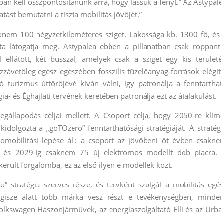
ban kell összpontosítanunk arra, hogy lássuk a fényt.” Az Astypal
tást bemutatni a tiszta mobilitás jövőjét.”
aknem 100 négyzetkilométeres sziget. Lakossága kb. 1300 fő, és
a látogatja meg. Astypalea ebben a pillanatban csak roppant
l ellátott, két busszal, amelyek csak a sziget egy kis terület
zzávetőleg egész egészében fosszilis tüzelőanyag-források elégít
ó turizmus úttörőjévé kíván válni, így patronálja a fenntartha
a- és Éghajlati tervének keretében patronálja ezt az átalakulást.
egállapodás céljai mellett. A Csoport célja, hogy 2050-re klím
kidolgozta a „goTOzero” fenntarthatósági stratégiáját. A stratég
omobilitási lépése áll: a csoport az jövőbeni öt évben csakn
a, és 2029-ig csaknem 75 új elektromos modellt dob piacra.
ült forgalomba, ez az első ilyen e modellek közt.
” stratégia szerves része, és tervként szolgál a mobilitás egé
gisze alatt több márka vesz részt e tevékenységben, minde
olkswagen Haszonjárművek, az energiaszolgáltató Elli és az Urb