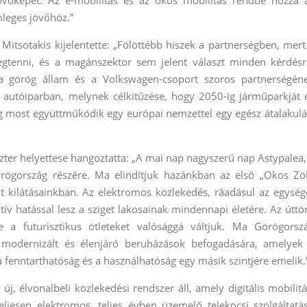
vőképet. Az e-mobilitás és az okos mobilitás rendbe hozza 
mleges jövőhöz.”
Mitsotakis kijelentette: „Fölöttébb hiszek a partnerségben, mert
enni, és a magánszektor sem jelent választ minden kérdésr
a görög állam és a Volkswagen-csoport szoros partnerségén
 autóiparban, melynek célkitűzése, hogy 2050-ig járműparkját 
cég most együttműködik egy európai nemzettel egy egész átalakulá
zter helyettese hangoztatta: „A mai nap nagyszerű nap Astypalea,
örögország részére. Ma elindítjuk hazánkban az első „Okos Zö
ent kilátásainkban. Az elektromos közlekedés, ráadásul az egység
itív hatással lesz a sziget lakosainak mindennapi életére. Az úttö
ve a futurisztikus ötleteket valósággá váltjuk. Ma Görögorsz
 modernizált és élenjáró beruházások befogadására, amelyek
 fenntarthatóság és a használhatóság egy másik szintjére emelik.
, élvonalbeli közlekedési rendszer áll, amely digitális mobilitá
eljesen elektromos, teljes évben üzemelő telekocsi szolgáltatás