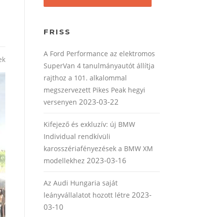
FRISS
A Ford Performance az elektromos
ek
SuperVan 4 tanulmányautót állítja
rajthoz a 101. alkalommal
megszervezett Pikes Peak hegyi
2023-03-22
versenyen
Kifejező és exkluzív: új BMW
Individual rendkívüli
karosszériafényezések a BMW XM
2023-03-16
modellekhez
Az Audi Hungaria saját
2023-
leányvállalatot hozott létre
03-10