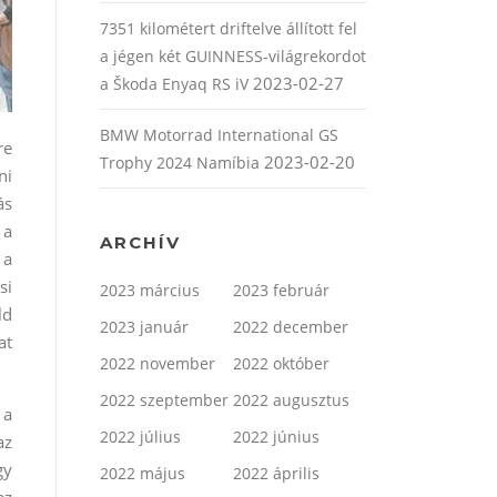
7351 kilométert driftelve állított fel
a jégen két GUINNESS-világrekordot
2023-02-27
a Škoda Enyaq RS iV
BMW Motorrad International GS
re
2023-02-20
Trophy 2024 Namíbia
ni
ás
 a
ARCHÍV
 a
si
2023 március
2023 február
ld
2023 január
2022 december
at
2022 november
2022 október
2022 szeptember
2022 augusztus
 a
2022 július
2022 június
az
gy
2022 május
2022 április