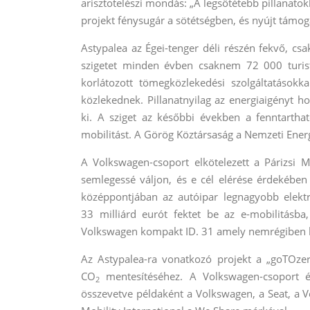
arisztotelészi mondás: „A legsötétebb pillanatok
projekt fénysugár a sötétségben, és nyújt támoga
Astypalea az Égei-tenger déli részén fekvő, cs
szigetet minden évben csaknem 72 000 turist
korlátozott tömegközlekedési szolgáltatásokka
közlekednek. Pillanatnyilag az energiaigényt ho
ki. A sziget az későbbi években a fenntarthat
mobilitást. A Görög Köztársaság a Nemzeti Energi
A Volkswagen-csoport elkötelezett a Párizsi M
semlegessé váljon, és e cél elérése érdekében 
középpontjában az autóipar legnagyobb elektr
33 milliárd eurót fektet be az e-mobilitásb
Volkswagen kompakt ID. 31 amely nemrégiben ker
Az Astypalea-ra vonatkozó projekt a „goTOzero
CO
mentesítéséhez. A Volkswagen-csoport é
2
összevetve példaként a Volkswagen, a Seat, a V