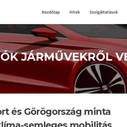
Kezdőlap
Hírek
Szolgáltatások
IÓK JÁRMŰVEKRŐL V
rt és Görögország minta
klíma-semleges mobilitás