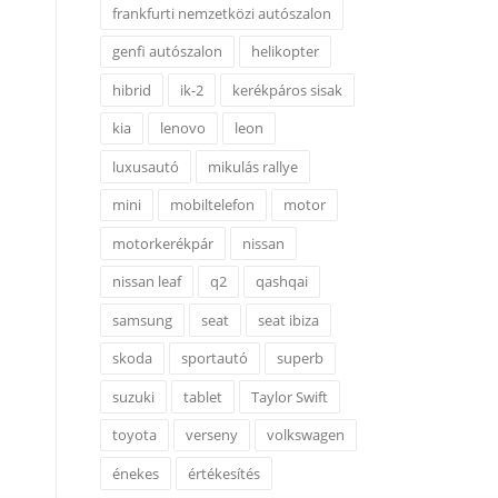
frankfurti nemzetközi autószalon
genfi autószalon
helikopter
hibrid
ik-2
kerékpáros sisak
kia
lenovo
leon
luxusautó
mikulás rallye
mini
mobiltelefon
motor
motorkerékpár
nissan
nissan leaf
q2
qashqai
samsung
seat
seat ibiza
skoda
sportautó
superb
suzuki
tablet
Taylor Swift
toyota
verseny
volkswagen
énekes
értékesítés