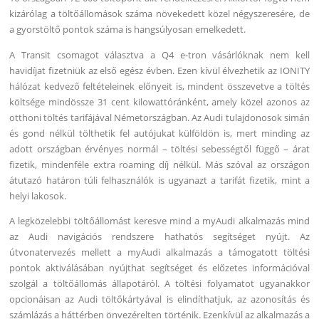
kizárólag a töltőállomások száma növekedett közel négyszeresére, de
a gyorstöltő pontok száma is hangsúlyosan emelkedett.
A Transit csomagot választva a Q4 e-tron vásárlóknak nem kell
havidíjat fizetniük az első egész évben. Ezen kívül élvezhetik az IONITY
hálózat kedvező feltételeinek előnyeit is, mindent összevetve a töltés
költsége mindössze 31 cent kilowattóránként, amely közel azonos az
otthoni töltés tarifájával Németországban. Az Audi tulajdonosok simán
és gond nélkül tölthetik fel autójukat külföldön is, mert minding az
adott országban érvényes normál – töltési sebességtől függő – árat
fizetik, mindenféle extra roaming díj nélkül. Más szóval az országon
átutazó határon túli felhasználók is ugyanazt a tarifát fizetik, mint a
helyi lakosok.
A legközelebbi töltőállomást keresve mind a myAudi alkalmazás mind
az Audi navigációs rendszere hathatós segítséget nyújt. Az
útvonatervezés mellett a myAudi alkalmazás a támogatott töltési
pontok aktiválásában nyújthat segítséget és előzetes információval
szolgál a töltőállomás állapotáról. A töltési folyamatot ugyanakkor
opcionáisan az Audi töltőkártyával is elindíthatjuk, az azonosítás és
számlázás a háttérben önvezérelten történik. Ezenkívül az alkalmazás a