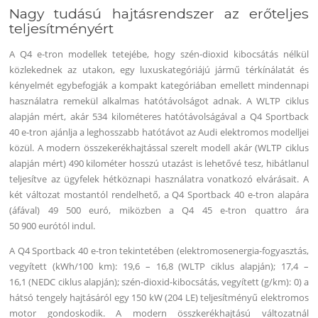
Nagy tudású hajtásrendszer az erőteljes
teljesítményért
A Q4 e-tron modellek tetejébe, hogy szén-dioxid kibocsátás nélkül
közlekednek az utakon, egy luxuskategóriájú jármű térkínálatát és
kényelmét egybefogják a kompakt kategóriában emellett mindennapi
használatra remekül alkalmas hatótávolságot adnak. A WLTP ciklus
alapján mért, akár 534 kilométeres hatótávolságával a Q4 Sportback
40 e-tron ajánlja a leghosszabb hatótávot az Audi elektromos modelljei
közül. A modern összekerékhajtással szerelt modell akár (WLTP ciklus
alapján mért) 490 kilométer hosszú utazást is lehetővé tesz, hibátlanul
teljesítve az ügyfelek hétköznapi használatra vonatkozó elvárásait. A
két változat mostantól rendelhető, a Q4 Sportback 40 e-tron alapára
(áfával) 49 500 euró, miközben a Q4 45 e-tron quattro ára
50 900 eurótól indul.
A Q4 Sportback 40 e-tron tekintetében (elektromosenergia-fogyasztás,
vegyített (kWh/100 km): 19,6 – 16,8 (WLTP ciklus alapján); 17,4 –
16,1 (NEDC ciklus alapján); szén-dioxid-kibocsátás, vegyített (g/km): 0) a
hátsó tengely hajtásáról egy 150 kW (204 LE) teljesítményű elektromos
motor gondoskodik. A modern összkerékhajtású változatnál