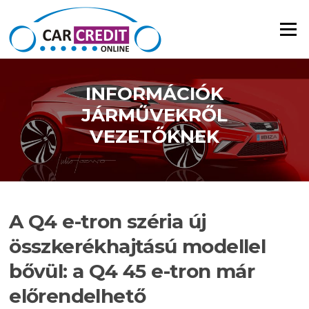
Ugrás a tartalomra
Menü
INFORMÁCIÓK
JÁRMŰVEKRŐL
VEZETŐKNEK
A Q4 e-tron széria új
összkerékhajtású modellel
bővül: a Q4 45 e-tron már
előrendelhető