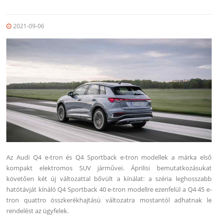
2021-09-06
Az Audi Q4 e-tron és Q4 Sportback e-tron modellek a márka első
kompakt elektromos SUV járművei. Áprilisi bemutatkozásukat
követően két új változattal bővült a kínálat: a széria leghosszabb
hatótávját kínáló Q4 Sportback 40 e-tron modellre ezenfelül a Q4 45 e-
tron quattro összkerékhajtású változatra mostantól adhatnak le
rendelést az ügyfelek.