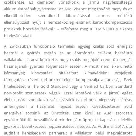
csökkentse. Ez kiemelten vonatkozik a jármű nagyfeszültségű
akkumulátorának gyártására. Az Audi viszont még tovább megy és az
elkerülhetetlen szén-dioxid kibocsátással azonos mértékű
ellensúlyozást nyújt a nemzetközileg elismert karbonkompenzációs
projektek hozzájárulásával.” – erősítette meg a TÜV NORD a sikeres
hitelesítés alatt.
A Zwickauban funkcionáló termelési egység csakis zöld energiát
használ a gyártás esetén és az áramforrás cellákat beszállító
vállalatokat is arra kötelezte, hogy csakis megújuló eredetű energiát
használjanak gyártási folyamataik esetén. A most nem elkerülhető
károsanyag kibocsátást hitelesített klímavédelmi projektek
támogatása révén karbonkreditekkel kompenzálja a társaság. Ezek
hitelesítését a The Gold Standard vagy a Verified Carbon Standard
non-profit szervezetek végzik. Ezzel lehetővé válik a jármű egész
életciklusára vonatkozó száz százalékos karbonsemlegesség elérése,
amennyiben a használati fejezet esetén következetesen zöld
energiával történik az újratöltés. Ezen kívül az Audi szorosan
együttműködik beszállítóival minden járműprojekt kapcsán a felelős
gyakorlat következetes népszerűsítését illetően. Az Audi már 2017. óta
auditálja kereskedelmi partnereit a vállalaton belül megvalósított