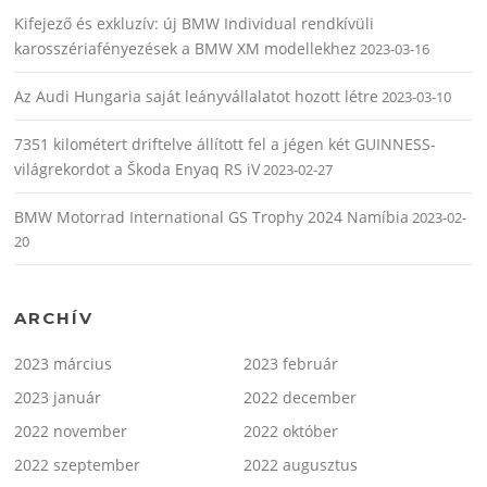
Kifejező és exkluzív: új BMW Individual rendkívüli
karosszériafényezések a BMW XM modellekhez
2023-03-16
Az Audi Hungaria saját leányvállalatot hozott létre
2023-03-10
7351 kilométert driftelve állított fel a jégen két GUINNESS-
világrekordot a Škoda Enyaq RS iV
2023-02-27
BMW Motorrad International GS Trophy 2024 Namíbia
2023-02-
20
ARCHÍV
2023 március
2023 február
2023 január
2022 december
2022 november
2022 október
2022 szeptember
2022 augusztus