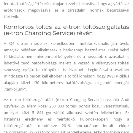
fenntarthatósági értékelés alapján, ezzel is biztosítva, hogy a gyártás az
erőforrások megóvásával és a társadalmi normák betartásával
történik.
Komfortos töltés az e-tron töltőszolgáltatás
(e-tron Charging Service) révén
A Q4 e-tron modellek kiemelkedően multifunkcionális járművek,
amelyek példásan alkalmasak a hétköznapi használatra. Óriási belső
térkínálata, nem mindennapi kényelme és a hosszabb utazásokat is
lehetővé tevő hatótávolsága mellett a vezető a villámgyors töltési
sebesség nyújtotta előnyöket is élvezheti. Legideálisabb esetben
mindössze tíz percet kell eltölteni a töltőállomáson, hogy (WLTP ciklus
alapján) közel 130 kilométeres hatótávolságra elegendő energiát
„tankoljunk”.
Az e-tron töltőszolgáltatást (e-tron Charging Service) használó Audi
ügyfelek 26 állam közel 250 000 töltési pontja közül választhatnak,
amelyek közt 5 841 gyorstöltő állomást szintén fellelhetünk. Ez
hatalmas eredmény és mérföldkő, különösképpen, hogy a
töltőszolgáltatás mindössze 2019. februárjában indult, ekkor
16 országban 72 000 töltőpont állt rendelkezésre. Akkortól fogva nem