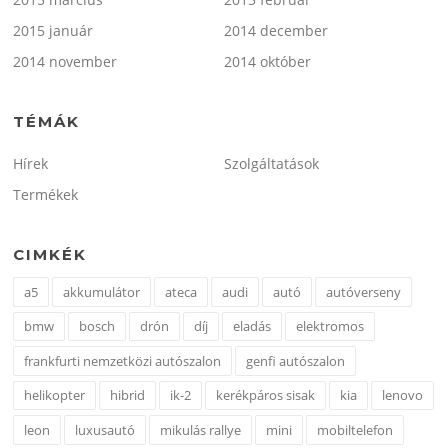
2015 január
2014 december
2014 november
2014 október
TÉMÁK
Hírek
Szolgáltatások
Termékek
CIMKÉK
a5
akkumulátor
ateca
audi
autó
autóverseny
bmw
bosch
drón
díj
eladás
elektromos
frankfurti nemzetközi autószalon
genfi autószalon
helikopter
hibrid
ik-2
kerékpáros sisak
kia
lenovo
leon
luxusautó
mikulás rallye
mini
mobiltelefon