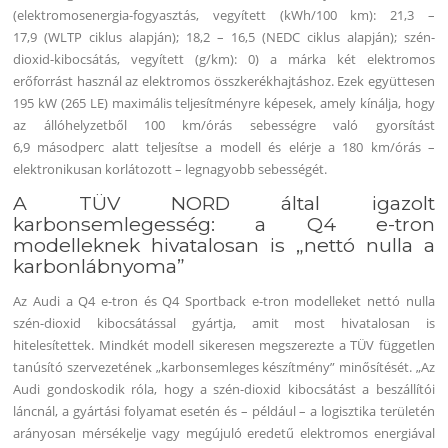
(elektromosenergia-fogyasztás, vegyített (kWh/100 km): 21,3 –
17,9 (WLTP ciklus alapján); 18,2 – 16,5 (NEDC ciklus alapján); szén-
dioxid-kibocsátás, vegyített (g/km): 0) a márka két elektromos
erőforrást használ az elektromos összkerékhajtáshoz. Ezek együttesen
195 kW (265 LE) maximális teljesítményre képesek, amely kínálja, hogy
az állóhelyzetből 100 km/órás sebességre való gyorsítást
6,9 másodperc alatt teljesítse a modell és elérje a 180 km/órás –
elektronikusan korlátozott – legnagyobb sebességét.
A TÜV NORD által igazolt
karbonsemlegesség: a Q4 e-tron
modelleknek hivatalosan is „nettó nulla a
karbonlábnyoma”
Az Audi a Q4 e-tron és Q4 Sportback e-tron modelleket nettó nulla
szén-dioxid kibocsátással gyártja, amit most hivatalosan is
hitelesítettek. Mindkét modell sikeresen megszerezte a TÜV független
tanúsító szervezetének „karbonsemleges készítmény” minősítését. „Az
Audi gondoskodik róla, hogy a szén-dioxid kibocsátást a beszállítói
láncnál, a gyártási folyamat esetén és – például – a logisztika területén
arányosan mérsékelje vagy megújuló eredetű elektromos energiával