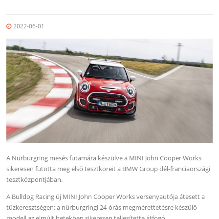
2022-06-01
A Nürburgring mesés futamára készülve a MINI John Cooper Works
sikeresen futotta meg első tesztköreit a BMW Group dél-franciaországi
tesztközpontjában.
A Bulldog Racing új MINI John Cooper Works versenyautója átesett a
tűzkeresztségen: a nürburgringi 24-órás megmérettetésre készülő
modell az elmúlt hetekben sikeresen teljesítette átfogó