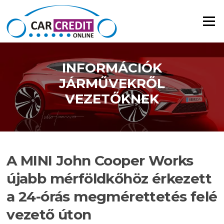
Ugrás a tartalomra
Menü
INFORMÁCIÓK
JÁRMŰVEKRŐL
VEZETŐKNEK
A MINI John Cooper Works
újabb mérföldkőhöz érkezett
a 24-órás megmérettetés felé
vezető úton