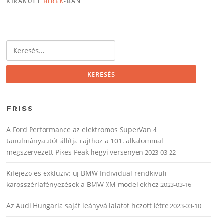
KIRAKOTT
HÍREK
-BAN
Keresés:
FRISS
A Ford Performance az elektromos SuperVan 4
tanulmányautót állítja rajthoz a 101. alkalommal
megszervezett Pikes Peak hegyi versenyen
2023-03-22
Kifejező és exkluzív: új BMW Individual rendkívüli
karosszériafényezések a BMW XM modellekhez
2023-03-16
Az Audi Hungaria saját leányvállalatot hozott létre
2023-03-10