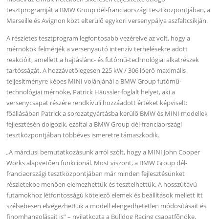
tesztprogramját a BMW Group dél-franciaországi tesztközpontjában, a
Marseille és Avignon közt elterülő egykori versenypálya aszfaltcsíkján.
A részletes tesztprogram legfontosabb vezérelve az volt, hogy a
mérnökök felmérjék a versenyautó intenzív terhelésekre adott
reakcióit, amellett a hajtáslánc- és futómű-technológiai alkatrészek
tartósságát. A hozzávetőlegesen 225 kW / 306 lóerő maximális
teljesítményre képes MINI volánjánál a BMW Group futómű-
technológiai mérnöke, Patrick Häussler foglalt helyet, aki a
versenycsapat részére rendkívüli hozzáadott értéket képviselt:
főállásában Patrick a sorozatgyártásba kerülő BMW és MINI modellek
fejlesztésén dolgozik, ezáltal a BMW Group dél-franciaországi
tesztközpontjában többéves ismeretre támaszkodik.
„A márciusi bemutatkozásunk arról szólt, hogy a MINI John Cooper
Works alapvetően funkcionál. Most viszont, a BMW Group dél-
franciaországi tesztközpontjában már minden fejlesztésünket
részletekbe menően elemezhettük és tesztelhettük. A hosszútávú
futamokhoz létfontosságú kötelező elemek és beállítások mellett itt
szélsebesen elvégezhettük a modell elengedhetetlen módosításait és
finomhangolásait is” – nyilatkozta a Bulldog Racing csapatfőnöke,