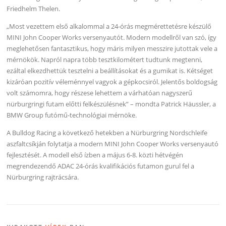
Friedhelm Thelen.
„Most vezettem első alkalommal a 24-órás megmérettetésre készülő
MINI John Cooper Works versenyautót. Modern modellről van szó, így
meglehetősen fantasztikus, hogy máris milyen messzire jutottak vele a
mérnökök. Napról napra több tesztkilométert tudtunk megtenni,
ezáltal elkezdhettük tesztelni a beállításokat és a gumikat is. Kétséget
kizáróan pozitív véleménnyel vagyok a gépkocsiról. Jelentős boldogság
volt számomra, hogy részese lehettem a várhatóan nagyszerű
nürburgringi futam előtti felkészülésnek” – mondta Patrick Häussler, a
BMW Group futómű-technológiai mérnöke.
A Bulldog Racing a következő hetekben a Nürburgring Nordschleife
aszfaltcsíkján folytatja a modern MINI John Cooper Works versenyautó
fejlesztését. A modell első ízben a május 6-8. közti hétvégén
megrendezendő ADAC 24-órás kvalifikációs futamon gurul fel a
Nürburgring rajtrácsára.