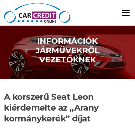
Ugrás a tartalomra
Menü
INFORMÁCIÓK
JÁRMŰVEKRŐL
VEZETŐKNEK
A korszerű Seat Leon
kiérdemelte az „Arany
kormánykerék” díjat