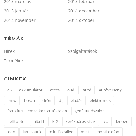
2015 március
2015 február
2015 január
2014 december
2014 november
2014 október
TÉMÁK
Hírek
Szolgáltatások
Termékek
CIMKÉK
a5
akkumulátor
ateca
audi
autó
autóverseny
bmw
bosch
drón
díj
eladás
elektromos
frankfurti nemzetközi autószalon
genfi autószalon
helikopter
hibrid
ik-2
kerékpáros sisak
kia
lenovo
leon
luxusautó
mikulás rallye
mini
mobiltelefon