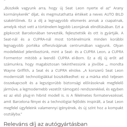
„Büszkék vagyunk arra, hogy új Seat Leon nyerte el az” Arany
kormánykerék” díjat, és megmutathatta értékeit a neves AUTO BILD
szakértőinek. Ez a díj a legnagyobb elismerés annak a csapatnak,
amelyik részt vett a történelem legjobb Leonjának elindításában. Ezt a
gépkocsit Barcelonában tervezték, fejlesztették és ott is gyártják. A
Seat-nál és a CUPRA-nál most történelmünk minden korábbi
legnagyobb portéka offenzívájának centrumában vagyunk. Olyan
modellekkel jelentkeztünk, mint a Seat- és a CUPRA Leon, a CUPRA
Formentor mitöbb a leendő CUPRA el-Born. Ez a díj új erőt ad
számunkra, hogy magabiztosan tekinthessünk a jövőbe „, mondta
Wayne Griffith, a Seat és a CUPRA elnöke. „A korszerű Seat Leon
modernizált technológiákkal büszkélkedhet: ez a márka első teljesen
összekapcsolt és a legszigorúbb biztonsági előírásoknak megfelelő
járműve, a legmodernebb vezetőt támogató rendszerekkel, és egyben
ez az első plug-in hibrid modell is. is A félelmetes formatervezéssel,
amit Barcelona fényei és a technológiai fejlődés inspirált, a Seat Leon
megfelel ügyfeleink valamennyi igényének, és új színt hoz a kompakt
osztályba.”
Releváns díj az autógyártásban