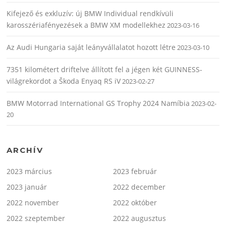
Kifejező és exkluzív: új BMW Individual rendkívüli
karosszériafényezések a BMW XM modellekhez
2023-03-16
Az Audi Hungaria saját leányvállalatot hozott létre
2023-03-10
7351 kilométert driftelve állított fel a jégen két GUINNESS-
világrekordot a Škoda Enyaq RS iV
2023-02-27
BMW Motorrad International GS Trophy 2024 Namíbia
2023-02-
20
ARCHÍV
2023 március
2023 február
2023 január
2022 december
2022 november
2022 október
2022 szeptember
2022 augusztus