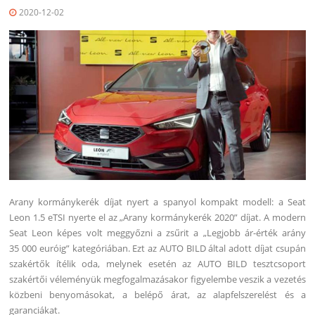
2020-12-02
Arany kormánykerék díjat nyert a spanyol kompakt modell: a Seat
Leon 1.5 eTSI nyerte el az „Arany kormánykerék 2020” díjat. A modern
Seat Leon képes volt meggyőzni a zsűrit a „Legjobb ár-érték arány
35 000 euróig” kategóriában. Ezt az AUTO BILD által adott díjat csupán
szakértők ítélik oda, melynek esetén az AUTO BILD tesztcsoport
szakértői véleményük megfogalmazásakor figyelembe veszik a vezetés
közbeni benyomásokat, a belépő árat, az alapfelszerelést és a
garanciákat.