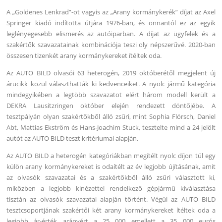
A „Goldenes Lenkrad”-ot vagyis az „Arany kormánykerék” díjat az Axel
Springer kiadó indította útjára 1976-ban, és onnantól ez az egyik
leglényegesebb elismerés az autóiparban. A díjat az ügyfelek és a
szakértők szavazatainak kombinációja teszi oly népszerűvé. 2020-ban
összesen tizenkét arany kormánykereket ítéltek oda.
Az AUTO BILD olvasói 63 heterogén, 2019 októberétől megjelent új
árucikk közül választhatták ki kedvenceiket. A nyolc jármű kategória
mindegyikében a legtöbb szavazatot elért három modell került a
DEKRA Lausitzringen október elején rendezett döntőjébe. A
tesztpályán olyan szakértőkből álló zsűri, mint Sophia Flörsch, Daniel
Abt, Mattias Ekström és Hans-Joachim Stuck, tesztelte mind a 24 jelölt
autót az AUTO BILD teszt kritériumai alapján.
Az AUTO BILD a heterogén kategóriákban megítélt nyolc díjon túl egy
külön arany kormánykereket is odaítélt az év legjobb újításának, amit
az olvasók szavazatai és a szakértőkből álló zsűri választott ki,
miközben a legjobb kinézettel rendelkező gépjármű kiválasztása
tisztán az olvasók szavazatai alapján történt. Végül az AUTO BILD
tesztcsoportjának szakértői két arany kormánykereket ítéltek oda a
legjobb ár-érték arányért a 25 000 emellett a 35 000 eurós