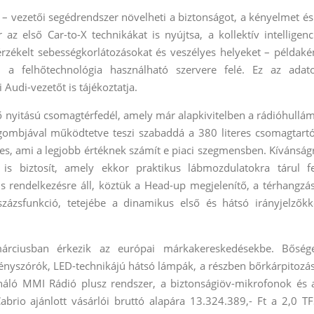
– vezetői segédrendszer növelheti a biztonságot, a kényelmet és
 első Car-to-X technikákat is nyújtsa, a kollektív intelligenc
 érzékelt sebességkorlátozásokat és veszélyes helyeket – példaké
 a felhőtechnológia használható szervere felé. Ez az adat
 Audi-vezetőt is tájékoztatja.
 nyitású csomagtérfedél, amely már alapkivitelben a rádióhullá
 gombjával működtetve teszi szabaddá a 380 literes csomagtartó
res, ami a legjobb értéknek számít e piaci szegmensben. Kívánság
is biztosít, amely ekkor praktikus lábmozdulatokra tárul fe
s rendelkezésre áll, köztük a Head-up megjelenítő, a térhangzá
zsfunkció, tetejébe a dinamikus első és hátsó irányjelzőkk
ciusban érkezik az európai márkakereskedésekbe. Bőség
fényszórók, LED-technikájú hátsó lámpák, a részben bőrkárpitozá
onáló MMI Rádió plusz rendszer, a biztonságiöv-mikrofonok és 
brio ajánlott vásárlói bruttó alapára 13.324.389,- Ft a 2,0 TF