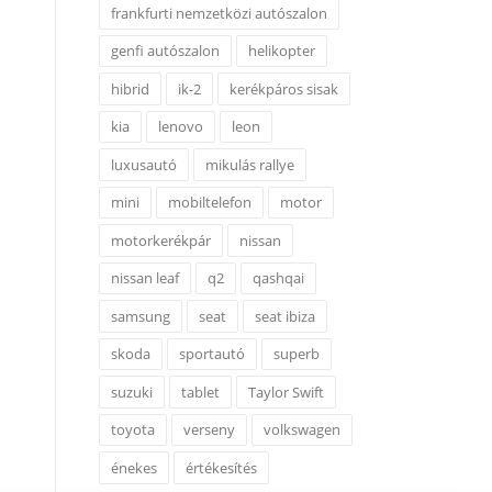
frankfurti nemzetközi autószalon
genfi autószalon
helikopter
hibrid
ik-2
kerékpáros sisak
kia
lenovo
leon
luxusautó
mikulás rallye
mini
mobiltelefon
motor
motorkerékpár
nissan
nissan leaf
q2
qashqai
samsung
seat
seat ibiza
skoda
sportautó
superb
suzuki
tablet
Taylor Swift
toyota
verseny
volkswagen
énekes
értékesítés