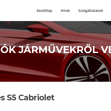
Kezdőlap
Hírek
Szolgáltatások
IÓK JÁRMŰVEKRŐL V
s S5 Cabriolet