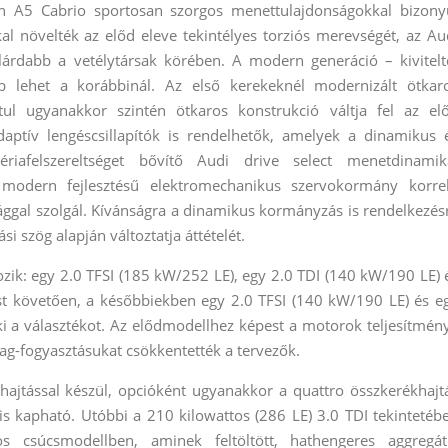
 A5 Cabrio sportosan szorgos menettulajdonságokkal bizony
 növelték az előd eleve tekintélyes torziós merevségét, az Au
ilárdabb a vetélytársak körében. A modern generáció – kivitelt
 lehet a korábbinál. Az első kerekeknél modernizált ötkar
átul ugyanakkor szintén ötkaros konstrukció váltja fel az el
adaptív lengéscsillapítók is rendelhetők, amelyek a dinamikus 
iafelszereltséget bővítő Audi drive select menetdinamik
modern fejlesztésű elektromechanikus szervokormány korre
sággal szolgál. Kívánságra a dinamikus kormányzás is rendelkezés
i szög alapján változtatja áttételét.
zik: egy 2.0 TFSI (185 kW/252 LE), egy 2.0 TDI (140 kW/190 LE) 
st követően, a későbbiekben egy 2.0 TFSI (140 kW/190 LE) és e
ki a választékot. Az elődmodellhez képest a motorok teljesítmén
ag-fogyasztásukat csökkentették a tervezők.
hajtással készül, opcióként ugyanakkor a quattro összkerékhajt
l is kapható. Utóbbi a 210 kilowattos (286 LE) 3.0 TDI tekintetéb
 csúcsmodellben, aminek feltöltött, hathengeres aggregát