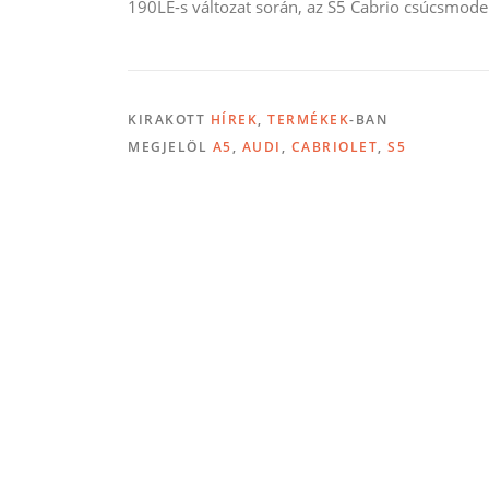
190LE-s változat során, az S5 Cabrio csúcsmode
KIRAKOTT
HÍREK
,
TERMÉKEK
-BAN
MEGJELÖL
A5
,
AUDI
,
CABRIOLET
,
S5