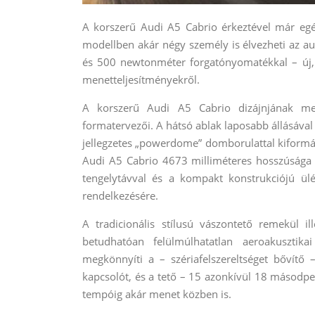
A korszerű Audi A5 Cabrio érkeztével már eg
modellben akár négy személy is élvezheti az a
és 500 newtonméter forgatónyomatékkal – új,
menetteljesítményekről.
A korszerű Audi A5 Cabrio dizájnjának me
formatervezői. A hátsó ablak laposabb állásával e
jellegzetes „powerdome” domborulattal kiformá
Audi A5 Cabrio 4673 milliméteres hosszúsága 4
tengelytávval és a kompakt konstrukciójú ülé
rendelkezésére.
A tradicionális stílusú vászontető remekül il
betudhatóan felülmúlhatatlan aeroakusztika
megkönnyíti a – szériafelszereltséget bővítő
kapcsolót, és a tető – 15 azonkívül 18 másodpe
tempóig akár menet közben is.