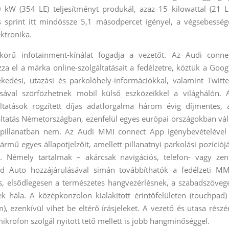
 kW (354 LE) teljesítményt produkál, azaz 15 kilowattal (21 L
s sprint itt mindössze 5,1 másodpercet igényel, a végsebesség
ktronika.
körű infotainment-kínálat fogadja a vezetőt. Az Audi conne
 el a márka online-szolgáltatásait a fedélzetre, köztük a Goog
kedési, utazási és parkolóhely-információkkal, valamint Twitte
ával szörfözhetnek mobil külső eszközeikkel a világhálón. 
áltatások rögzített díjas adatforgalma három évig díjmentes, 
áltatás Németországban, ezenfelül egyes európai országokban vál
pillanatban nem. Az Audi MMI connect App igénybevételével
ármű egyes állapotjelzőit, amellett pillanatnyi parkolási pozíciójá
t. Némely tartalmak – akárcsak navigációs, telefon- vagy zen
d Auto hozzájárulásával simán továbbíthatók a fedélzeti MM
s, elsődlegesen a természetes hangvezérlésnek, a szabadszöveg
 hála. A középkonzolon kialakított érintőfelületen (touchpad)
), ezenkívül vihet be eltérő írásjeleket. A vezető és utasa részé
mikrofon szolgál nyitott tető mellett is jobb hangminőséggel.