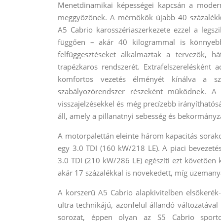
Menetdinamikai képességei kapcsán a modern
meggyőzőnek. A mérnökök újabb 40 százalékkal
A5 Cabrio karosszériaszerkezete ezzel a legsz
függően – akár 40 kilogrammal is könnyebb
felfüggesztéseket alkalmaztak a tervezők, h
trapézkaros rendszerét. Extrafelszerelésként 
komfortos vezetés élményét kínálva a szér
szabályozórendszer részeként működnek. A 
visszajelzésekkel és még precízebb irányítható
áll, amely a pillanatnyi sebesség és bekormányzás
A motorpalettán eleinte három kapacitás sorako
egy 3.0 TDI (160 kW/218 LE). A piaci bevezeté
3.0 TDI (210 kW/286 LE) egészíti ezt követően 
akár 17 százalékkal is növekedett, míg üzemany
A korszerű A5 Cabrio alapkivitelben elsőkerék-
ultra technikájú, azonfelül állandó változatáva
sorozat, éppen olyan az S5 Cabrio sportos