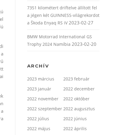
7351 kilométert driftelve állított fel
jú
a jégen két GUINNESS-világrekordot
el
2023-02-27
a Škoda Enyaq RS iV
lú
BMW Motorrad International GS
2023-02-20
Trophy 2024 Namíbia
di
 a
rű
ARCHÍV
tt
ai
2023 március
2023 február
2023 január
2022 december
ek
2022 november
2022 október
an
2022 szeptember
2022 augusztus
 a
ra
2022 július
2022 június
2022 május
2022 április