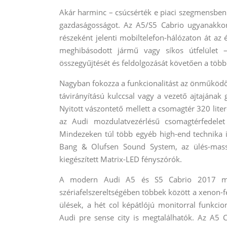
Akár harminc – csúcsérték e piaci szegmensben 
gazdaságosságot. Az A5/S5 Cabrio ugyanakkor az
részeként jelenti mobiltelefon-hálózaton át az
meghibásodott jármű vagy síkos útfelület –
összegyűjtését és feldolgozását követően a többi
Nagyban fokozza a funkcionalitást az önműködő
távirányítású kulccsal vagy a vezető ajtajának
Nyitott vászontető mellett a csomagtér 320 lite
az Audi mozdulatvezérlésű csomagtérfedelet 
Mindezeken túl több egyéb high-end technika i
Bang & Olufsen Sound System, az ülés-masszá
kiegészített Matrix-LED fényszórók.
A modern Audi A5 és S5 Cabrio 2017 már
szériafelszereltségében többek között a xenon-
ülések, a hét col képátlójú monitorral funkci
Audi pre sense city is megtalálhatók. Az A5 Ca