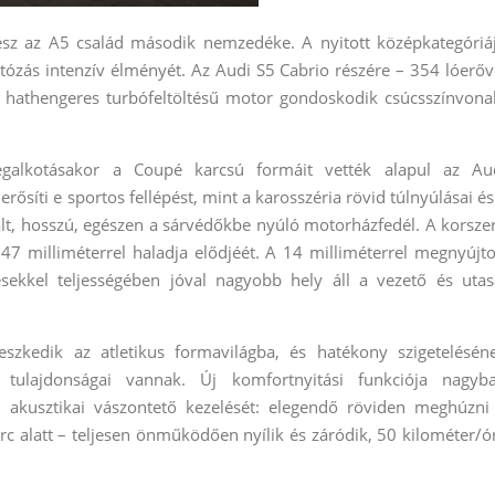
ész az A5 család második nemzedéke. A nyitott középkategóriá
utózás intenzív élményét.
Az Audi S5 Cabrio részére – 354 lóerőv
 hathengeres turbófeltöltésű motor gondoskodik csúcsszínvona
galkotásakor a Coupé karcsú formáit vették alapul az Au
rősíti e sportos fellépést, mint a karosszéria rövid túlnyúlásai és
lt, hosszú, egészen a sárvédőkbe nyúló motorházfedél. A korsze
7 milliméterrel haladja elődjéét. A 14 milliméterrel megnyújto
sekkel teljességében jóval nagyobb hely áll a vezető és utas
leszkedik az atletikus formavilágba, és hatékony szigetelésén
i tulajdonságai vannak. Új komfortnyitási funkciója nagyb
 – akusztikai vászontető kezelését: elegendő röviden meghúzni
rc alatt – teljesen önműködően nyílik és záródik, 50 kilométer/ó