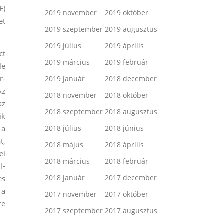
E)
2019 november
2019 október
et
2019 szeptember
2019 augusztus
2019 július
2019 április
ct
2019 március
2019 február
le
r-
2019 január
2018 december
Az
2018 november
2018 október
az
2018 szeptember
2018 augusztus
ik
 a
2018 július
2018 június
t,
2018 május
2018 április
ei
2018 március
2018 február
I-
2018 január
2017 december
es
 a
2017 november
2017 október
re
2017 szeptember
2017 augusztus