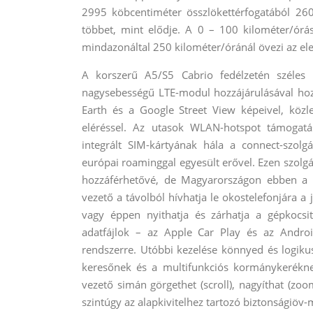
2995 köbcentiméter összlökettérfogatából 260
többet, mint elődje. A 0 – 100 kilométer/órá
mindazonáltal 250 kilométer/óránál övezi az ele
A korszerű A5/S5 Cabrio fedélzetén széles 
nagysebességű LTE-modul hozzájárulásával hozza
Earth és a Google Street View képeivel, közle
eléréssel. Az utasok WLAN-hotspot támogatás
integrált SIM-kártyának hála a connect-szolg
európai roaminggal egyesült erővel. Ezen szolg
hozzáférhetővé, de Magyarországon ebben a 
vezető a távolból hívhatja le okostelefonjára a j
vagy éppen nyithatja és zárhatja a gépkocsi
adatfájlok – az Apple Car Play és az Androi
rendszerre. Utóbbi kezelése könnyed és logiku
keresőnek és a multifunkciós kormánykeréknek
vezető simán görgethet (scroll), nagyíthat (zoom
szintúgy az alapkivitelhez tartozó biztonságiöv-