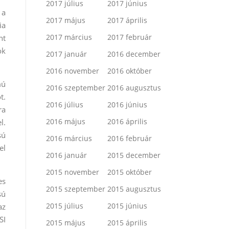
2017 július
2017 június
 a
2017 május
2017 április
ia
2017 március
2017 február
nt
ok
2017 január
2016 december
2016 november
2016 október
mú
2016 szeptember
2016 augusztus
t.
2016 július
2016 június
ra
2016 május
2016 április
l.
sú
2016 március
2016 február
el
2016 január
2015 december
2015 november
2015 október
es
2015 szeptember
2015 augusztus
sú
2015 július
2015 június
az
SI
2015 május
2015 április