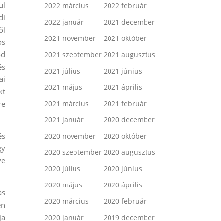
ul
2022 március
2022 február
di
2022 január
2021 december
ől
2021 november
2021 október
os
őd
2021 szeptember
2021 augusztus
és
2021 július
2021 június
ai
2021 május
2021 április
kt
re
2021 március
2021 február
2021 január
2020 december
és
2020 november
2020 október
gy
2020 szeptember
2020 augusztus
ye
2020 július
2020 június
2020 május
2020 április
ás
2020 március
2020 február
en
ja
2020 január
2019 december