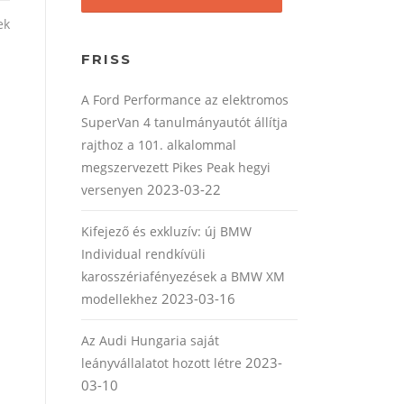
ek
FRISS
A Ford Performance az elektromos
SuperVan 4 tanulmányautót állítja
rajthoz a 101. alkalommal
megszervezett Pikes Peak hegyi
2023-03-22
versenyen
Kifejező és exkluzív: új BMW
Individual rendkívüli
karosszériafényezések a BMW XM
2023-03-16
modellekhez
Az Audi Hungaria saját
2023-
leányvállalatot hozott létre
03-10