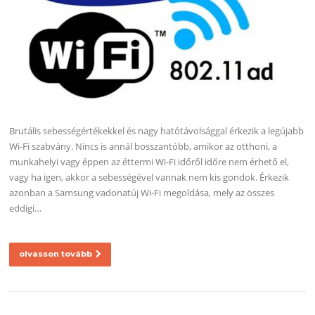
Brutális sebességértékekkel és nagy hatótávolsággal érkezik a legújabb
Wi-Fi szabvány. Nincs is annál bosszantóbb, amikor az otthoni, a
munkahelyi vagy éppen az éttermi Wi-Fi időről időre nem érhető el,
vagy ha igen, akkor a sebességével vannak nem kis gondok. Érkezik
azonban a Samsung vadonatúj Wi-Fi megoldása, mely az összes
eddigi…
olvasson tovább