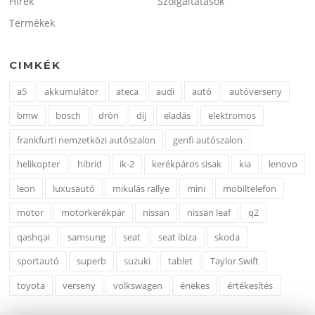
Hírek
Szolgáltatások
Termékek
CIMKÉK
a5
akkumulátor
ateca
audi
autó
autóverseny
bmw
bosch
drón
díj
eladás
elektromos
frankfurti nemzetközi autószalon
genfi autószalon
helikopter
hibrid
ik-2
kerékpáros sisak
kia
lenovo
leon
luxusautó
mikulás rallye
mini
mobiltelefon
motor
motorkerékpár
nissan
nissan leaf
q2
qashqai
samsung
seat
seat ibiza
skoda
sportautó
superb
suzuki
tablet
Taylor Swift
toyota
verseny
volkswagen
énekes
értékesítés