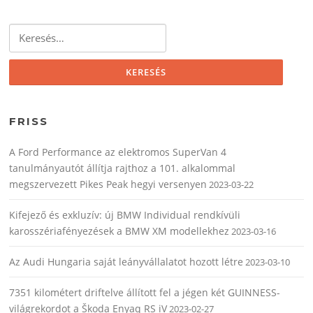
Keresés:
FRISS
A Ford Performance az elektromos SuperVan 4
tanulmányautót állítja rajthoz a 101. alkalommal
megszervezett Pikes Peak hegyi versenyen
2023-03-22
Kifejező és exkluzív: új BMW Individual rendkívüli
karosszériafényezések a BMW XM modellekhez
2023-03-16
Az Audi Hungaria saját leányvállalatot hozott létre
2023-03-10
7351 kilométert driftelve állított fel a jégen két GUINNESS-
világrekordot a Škoda Enyaq RS iV
2023-02-27