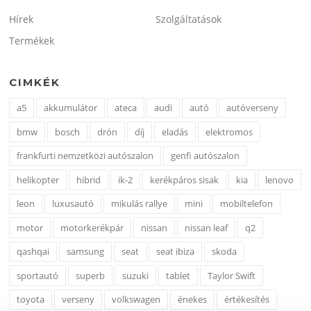
Hírek
Szolgáltatások
Termékek
CIMKÉK
a5
akkumulátor
ateca
audi
autó
autóverseny
bmw
bosch
drón
díj
eladás
elektromos
frankfurti nemzetközi autószalon
genfi autószalon
helikopter
hibrid
ik-2
kerékpáros sisak
kia
lenovo
leon
luxusautó
mikulás rallye
mini
mobiltelefon
motor
motorkerékpár
nissan
nissan leaf
q2
qashqai
samsung
seat
seat ibiza
skoda
sportautó
superb
suzuki
tablet
Taylor Swift
toyota
verseny
volkswagen
énekes
értékesítés