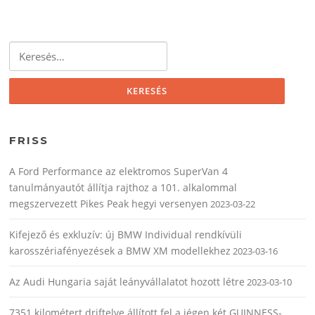
Keresés:
FRISS
A Ford Performance az elektromos SuperVan 4
tanulmányautót állítja rajthoz a 101. alkalommal
megszervezett Pikes Peak hegyi versenyen
2023-03-22
Kifejező és exkluzív: új BMW Individual rendkívüli
karosszériafényezések a BMW XM modellekhez
2023-03-16
Az Audi Hungaria saját leányvállalatot hozott létre
2023-03-10
7351 kilométert driftelve állított fel a jégen két GUINNESS-