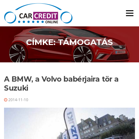
Ugrás a tartalomra
Menü
CÍMKE: TÁMOGATÁS
A BMW, a Volvo babérjaira tör a
Suzuki
2014-11-10