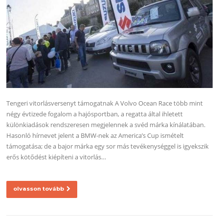
Tengeri vitorlásversenyt támogatnak A Volvo Ocean Race több mint
négy évtizede fogalom a hajósportban, a regatta által ihletett
különkiadások rendszeresen megjelennek a svéd márka kínálatában.
Hasonló hírnevet jelent a BMW-nek az America’s Cup ismételt
támogatása; de a bajor márka egy sor más tevékenységgel is igyekszik
erős kötődést kiépíteni a vitorlás…
olvasson tovább