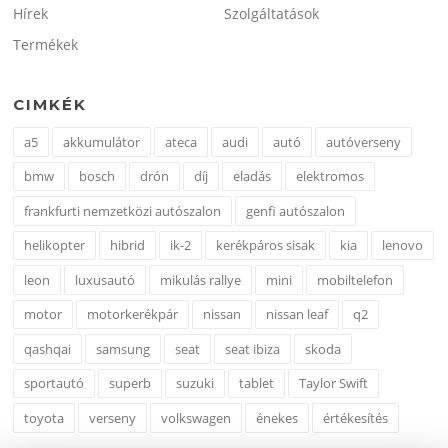
Hírek
Szolgáltatások
Termékek
CIMKÉK
a5
akkumulátor
ateca
audi
autó
autóverseny
bmw
bosch
drón
díj
eladás
elektromos
frankfurti nemzetközi autószalon
genfi autószalon
helikopter
hibrid
ik-2
kerékpáros sisak
kia
lenovo
leon
luxusautó
mikulás rallye
mini
mobiltelefon
motor
motorkerékpár
nissan
nissan leaf
q2
qashqai
samsung
seat
seat ibiza
skoda
sportautó
superb
suzuki
tablet
Taylor Swift
toyota
verseny
volkswagen
énekes
értékesítés