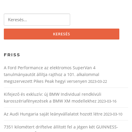
Keresés:
FRISS
A Ford Performance az elektromos SuperVan 4
tanulmányautót állítja rajthoz a 101. alkalommal
megszervezett Pikes Peak hegyi versenyen
2023-03-22
Kifejező és exkluzív: új BMW Individual rendkívüli
karosszériafényezések a BMW XM modellekhez
2023-03-16
Az Audi Hungaria saját leányvállalatot hozott létre
2023-03-10
7351 kilométert driftelve állított fel a jégen két GUINNESS-