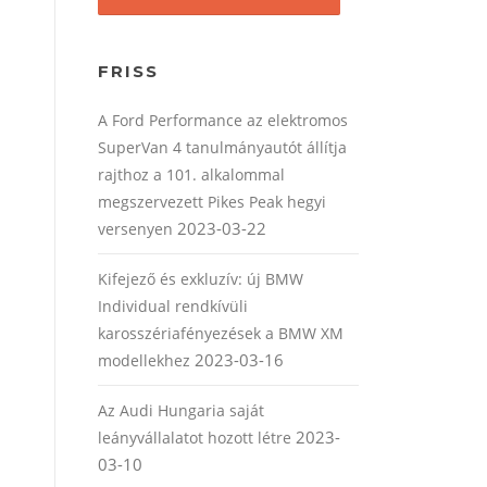
FRISS
A Ford Performance az elektromos
SuperVan 4 tanulmányautót állítja
rajthoz a 101. alkalommal
megszervezett Pikes Peak hegyi
2023-03-22
versenyen
Kifejező és exkluzív: új BMW
Individual rendkívüli
karosszériafényezések a BMW XM
2023-03-16
modellekhez
Az Audi Hungaria saját
2023-
leányvállalatot hozott létre
03-10