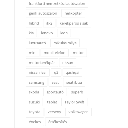
frankfurti nemzetközi autószalon
genfi autószalon
helikopter
hibrid
ik-2
kerékpáros sisak
kia
lenovo
leon
luxusautó
mikulás rallye
mini
mobiltelefon
motor
motorkerékpár
nissan
nissan leaf
q2
qashqai
samsung
seat
seat ibiza
skoda
sportautó
superb
suzuki
tablet
Taylor Swift
toyota
verseny
volkswagen
énekes
értékesítés