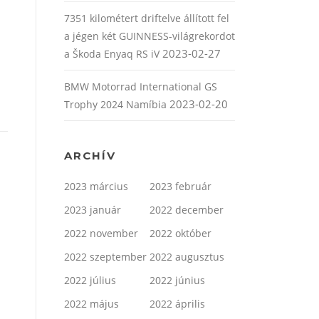
7351 kilométert driftelve állított fel
a jégen két GUINNESS-világrekordot
2023-02-27
a Škoda Enyaq RS iV
BMW Motorrad International GS
2023-02-20
Trophy 2024 Namíbia
ARCHÍV
2023 március
2023 február
2023 január
2022 december
2022 november
2022 október
2022 szeptember
2022 augusztus
2022 július
2022 június
2022 május
2022 április