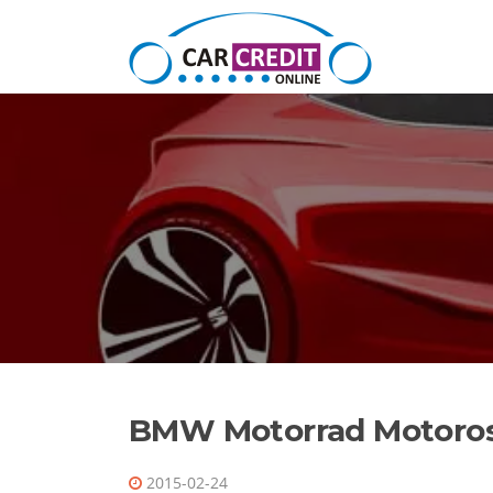
Ugrás a tartalomra
BMW Motorrad Motorosr
2015-02-24