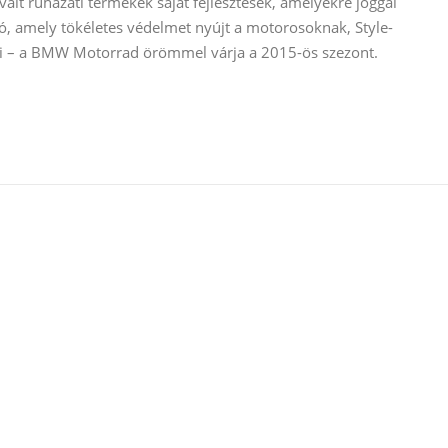
evált ruházati termékek saját fejlesztések, amelyekre joggal
ó, amely tökéletes védelmet nyújt a motorosoknak, Style-
 ki – a BMW Motorrad örömmel várja a 2015-ös szezont.