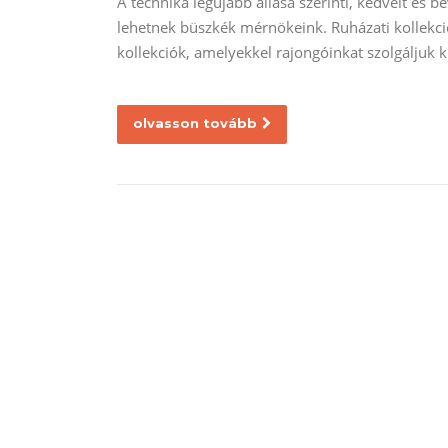
A technika legújabb állása szerinti, kedvelt és b
lehetnek büszkék mérnökeink. Ruházati kollekci
kollekciók, amelyekkel rajongóinkat szolgáljuk
olvasson tovább