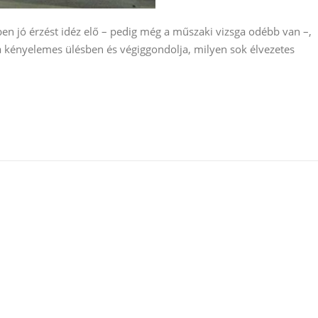
n jó érzést idéz elő – pedig még a műszaki vizsga odébb van –,
a kényelemes ülésben és végiggondolja, milyen sok élvezetes