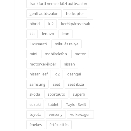
frankfurti nemzetközi autószalon
genfi autószalon
helikopter
hibrid
ik-2
kerékpáros sisak
kia
lenovo
leon
luxusautó
mikulás rallye
mini
mobiltelefon
motor
motorkerékpár
nissan
nissan leaf
q2
qashqai
samsung
seat
seat ibiza
skoda
sportautó
superb
suzuki
tablet
Taylor Swift
toyota
verseny
volkswagen
énekes
értékesítés