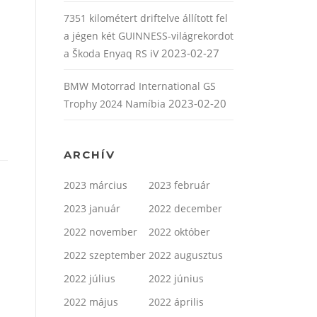
7351 kilométert driftelve állított fel
a jégen két GUINNESS-világrekordot
2023-02-27
a Škoda Enyaq RS iV
BMW Motorrad International GS
2023-02-20
Trophy 2024 Namíbia
ARCHÍV
2023 március
2023 február
2023 január
2022 december
2022 november
2022 október
2022 szeptember
2022 augusztus
2022 július
2022 június
2022 május
2022 április