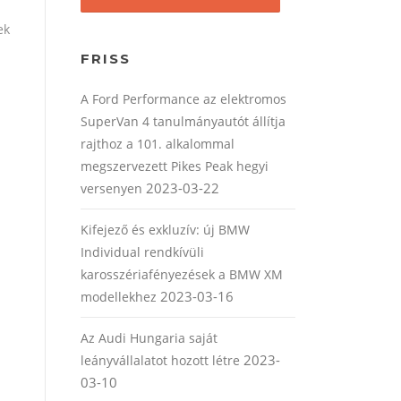
ek
FRISS
A Ford Performance az elektromos
SuperVan 4 tanulmányautót állítja
rajthoz a 101. alkalommal
megszervezett Pikes Peak hegyi
2023-03-22
versenyen
Kifejező és exkluzív: új BMW
Individual rendkívüli
karosszériafényezések a BMW XM
2023-03-16
modellekhez
Az Audi Hungaria saját
2023-
leányvállalatot hozott létre
03-10