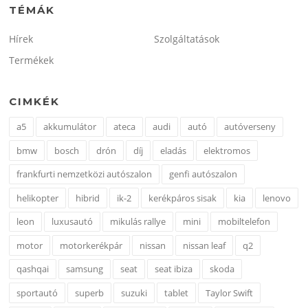
TÉMÁK
Hírek
Szolgáltatások
Termékek
CIMKÉK
a5
akkumulátor
ateca
audi
autó
autóverseny
bmw
bosch
drón
díj
eladás
elektromos
frankfurti nemzetközi autószalon
genfi autószalon
helikopter
hibrid
ik-2
kerékpáros sisak
kia
lenovo
leon
luxusautó
mikulás rallye
mini
mobiltelefon
motor
motorkerékpár
nissan
nissan leaf
q2
qashqai
samsung
seat
seat ibiza
skoda
sportautó
superb
suzuki
tablet
Taylor Swift