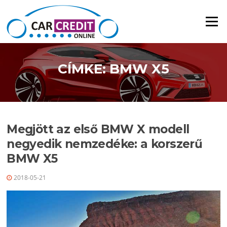
Ugrás a tartalomra
Menü
CÍMKE: BMW X5
Megjött az első BMW X modell
negyedik nemzedéke: a korszerű
BMW X5
2018-05-21